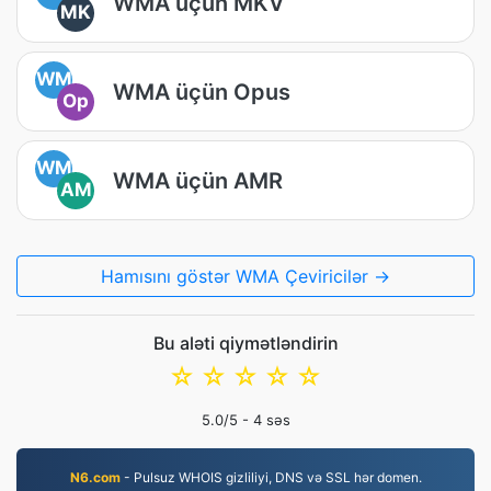
WMA üçün MKV
MK
WM
WMA üçün Opus
Op
WM
WMA üçün AMR
AM
Hamısını göstər WMA Çeviricilər →
Bu aləti qiymətləndirin
☆
☆
☆
☆
☆
5.0
/5 -
4
səs
N6.com
- Pulsuz WHOIS gizliliyi, DNS və SSL hər domen.