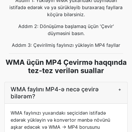
Addım 1: Yükləyin WMA yuxarıdakı düymədən
istifadə edərək və ya sürükləyib buraxaraq fayllara
köçürə bilərsiniz.
Addım 2: Dönüşümə başlamaq üçün 'Çevir'
düyməsini basın.
Addım 3: Çevirilmiş faylınızı yükləyin MP4 fayllar
WMA üçün MP4 Çevirmə haqqında
tez-tez verilən suallar
WMA faylını MP4-ə necə çevirə
+
bilərəm?
WMA faylınızı yuxarıdakı seçicidən istifadə
edərək yükləyin və konvertor mənbə növünü
aşkar edəcək və WMA → MP4 borusunu