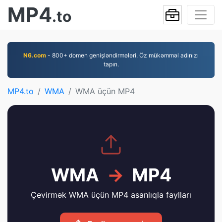
MP4
.to
N6.com
- 800+ domen genişləndirmələri. Öz mükəmməl adınızı
tapın.
MP4.to
WMA
WMA üçün MP4
WMA
→
MP4
Çevirmək WMA üçün MP4 asanlıqla faylları