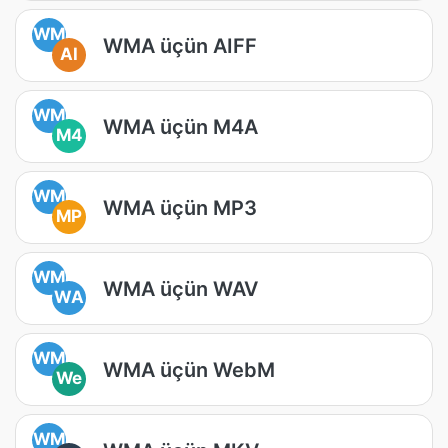
WM
WMA üçün AIFF
AI
WM
WMA üçün M4A
M4
WM
WMA üçün MP3
MP
WM
WMA üçün WAV
WA
WM
WMA üçün WebM
We
WM