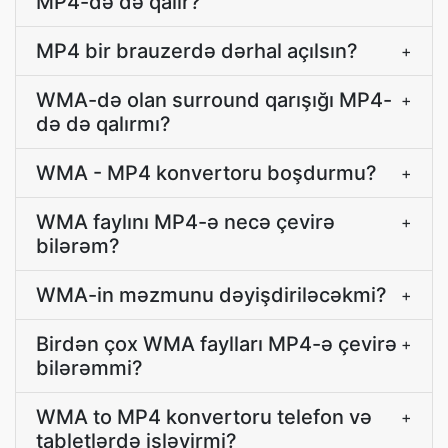
MP4-də də qalır?
MP4 bir brauzerdə dərhal açılsın?
+
WMA-də olan surround qarışığı MP4-
+
də də qalırmı?
WMA - MP4 konvertoru boşdurmu?
+
WMA faylını MP4-ə necə çevirə
+
bilərəm?
WMA-in məzmunu dəyişdiriləcəkmi?
+
Birdən çox WMA faylları MP4-ə çevirə
+
bilərəmmi?
WMA to MP4 konvertoru telefon və
+
tabletlərdə işləyirmi?