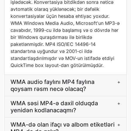
işlədəcək. Konvertasiya bitdikdən sonra nəticə
avtomatik olaraq yüklənəcək; bir dəfəlik
konvertasiyalar üçün hesaba ehtiyac yoxdur.
WMA Windows Media Audio, Microsoft'un MP3-ə
cavabıdır, 1999-cu ildə başlamış və o dövrdə hər
bir Windows quraşdırması ilə birlikdə
paketlənmişdir. MP4 ISO/IEC 14496-14
standartına uyğundur və 2001-ci ildə
standartlaşdırılmışdır və MOV-un istifadə etdiyi
QuickTime box layout-dan götürülmüşdür.
WMA audio faylını MP4 faylına
+
qoysam rəsm necə olacaq?
WMA səsi MP4-ə daxil olduqda
+
yenidən kodlanacaqmı?
WMA-də olan ifaçı və albom etiketləri
+