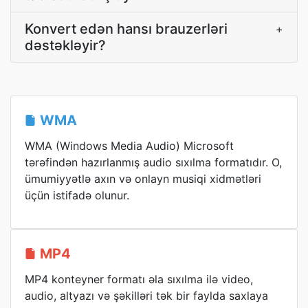
Konvert edən hansı brauzerləri
+
dəstəkləyir?
WMA
WMA (Windows Media Audio) Microsoft
tərəfindən hazırlanmış audio sıxılma formatıdır. O,
ümumiyyətlə axın və onlayn musiqi xidmətləri
üçün istifadə olunur.
MP4
MP4 konteyner formatı əla sıxılma ilə video,
audio, altyazı və şəkilləri tək bir faylda saxlaya