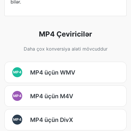
bilər.
MP4 Çeviricilər
Daha çox konversiya aləti mövcuddur
MP4 üçün WMV
MP4
MP4 üçün M4V
MP4
MP4 üçün DivX
MP4