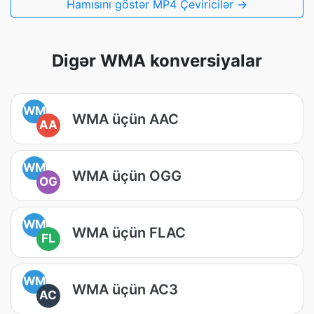
Hamısını göstər MP4 Çeviricilər →
Digər WMA konversiyalar
WM
WMA üçün AAC
AA
WM
WMA üçün OGG
OG
WM
WMA üçün FLAC
FL
WM
WMA üçün AC3
AC