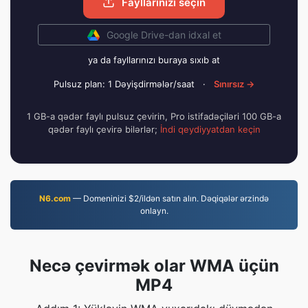
Fayllarınızı seçin
Google Drive-dan idxal et
ya da fayllarınızı buraya sıxıb at
Pulsuz plan: 1 Dəyişdirmələr/saat
·
Sınırsız →
1 GB-a qədər faylı pulsuz çevirin, Pro istifadəçiləri 100 GB-a
qədər faylı çevirə bilərlər;
İndi qeydiyyatdan keçin
N6.com
— Domeninizi $2/ildən satın alın. Dəqiqələr ərzində
onlayn.
Necə çevirmək olar WMA üçün
MP4