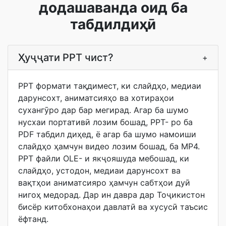
додашаванда оид ба
табдилдиҳӣ
Ҳуҷҷати PPT чист?
+
PPT формати тақдимест, ки слайдҳо, медиаи
дарунсохт, аниматсияҳо ва хотираҳои
сухангӯро дар бар мегирад. Агар ба шумо
нусхаи портативӣ лозим бошад, PPT- ро ба
PDF табдил диҳед, ё агар ба шумо намоиши
слайдҳо ҳамчун видео лозим бошад, ба MP4.
PPT файли OLE- и якҷояшуда мебошад, ки
слайдҳо, устодон, медиаи дарунсохт ва
вақтҳои аниматсияро ҳамчун сабтҳои дуӣ
нигоҳ медорад. Дар ин давра дар Тоҷикистон
бисёр китобхонаҳои давлатӣ ва хусусӣ таъсис
ёфтанд.