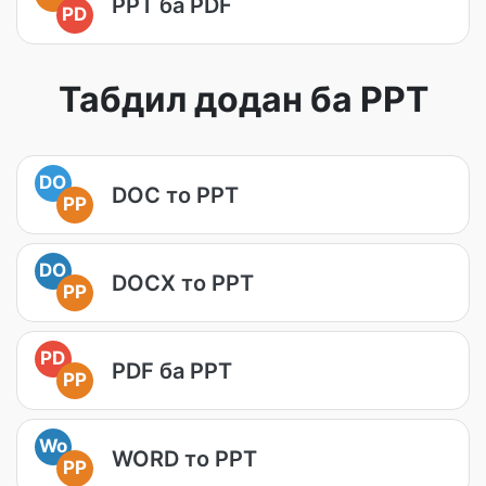
PPT ба PDF
PD
Табдил додан ба PPT
DO
DOC то PPT
PP
DO
DOCX то PPT
PP
PD
PDF ба PPT
PP
Wo
WORD то PPT
PP