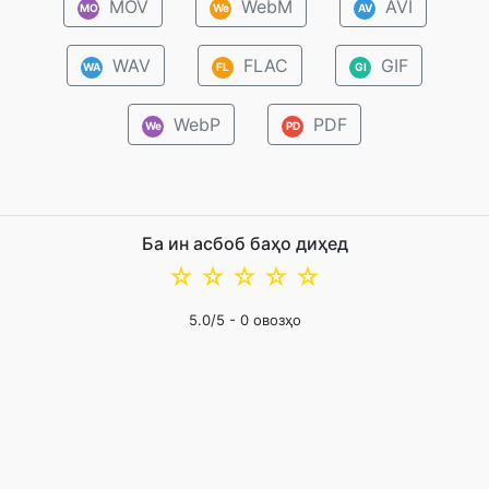
MOV
WebM
AVI
MO
We
AV
WAV
FLAC
GIF
WA
FL
GI
WebP
PDF
We
PD
Ба ин асбоб баҳо диҳед
☆
☆
☆
☆
☆
5.0
/5 -
0
овозҳо