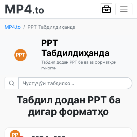
MP4
.to
MP4.to
PPT Табдилдиҳанда
PPT
Табдилдиҳанда
PPT
Табдил додан PPT ба ва аз форматҳои
гуногун
Табдил додан PPT ба
дигар форматҳо
PP