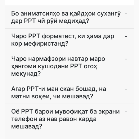
Бо аниматсияҳо ва қайдҳои сухангӯ
+
дар PPT чӣ рӯй медиҳад?
Чаро PPT форматест, ки ҳама дар
+
кор мефиристанд?
Чаро нармафзори навтар маро
+
ҳангоми кушодани PPT огоҳ
мекунад?
Агар PPT-и ман скан бошад, на
+
матни воқеӣ, чӣ мешавад?
Оё PPT барои мувофиқат ба экрани
+
телефон аз нав равон карда
мешавад?