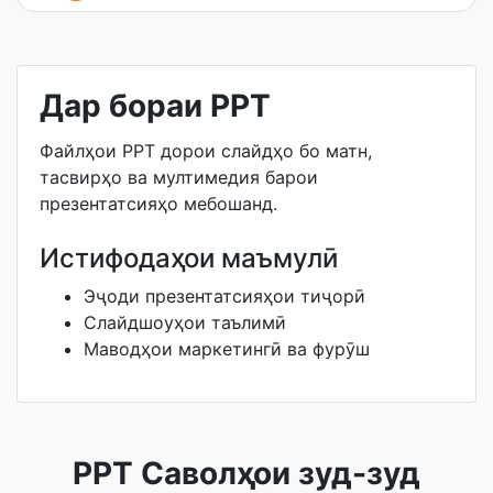
Дар бораи PPT
Файлҳои PPT дорои слайдҳо бо матн,
тасвирҳо ва мултимедия барои
презентатсияҳо мебошанд.
Истифодаҳои маъмулӣ
Эҷоди презентатсияҳои тиҷорӣ
Слайдшоуҳои таълимӣ
Маводҳои маркетингӣ ва фурӯш
PPT Саволҳои зуд-зуд