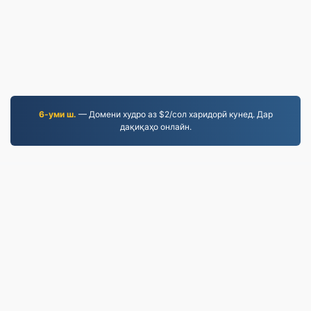
6-уми ш.
— Домени худро аз $2/сол харидорӣ кунед. Дар
дақиқаҳо онлайн.
MP4.to
10,036,820 Файлҳое, ки аз соли 2019 инҷониб
табдил дода шудаанд
Сиёсати Корбурди Маълумоти Шахсӣ
|
Шартҳои
хизматрасонӣ
|
Дар бораи мо
|
Бо мо тамос гиред
|
API
|
Намунаҳо
|
Насб кардани барнома
© 2026 MP4.to
|
VPS.org
LLC | Сохтааст аз ҷониби