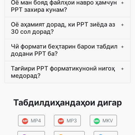
Оё ман бояд файлҳои навро ҳамчун
+
PPT захира кунам?
Оё аҳамият дорад, ки PPT зиёда аз
+
30 сол дорад?
Чӣ формати беҳтарин барои табдил
+
додани PPT ба?
Тағйири PPT форматикунонӣ нигоҳ
+
медорад?
Табдилдиҳандаҳои дигар
MP4
MP3
MKV
MP
MP
MK