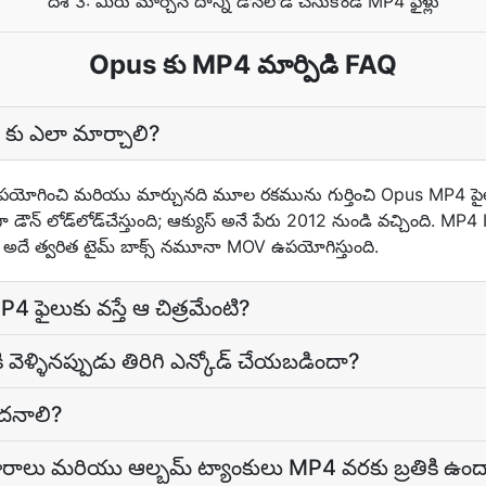
దశ 3: మీరు మార్చిన దాన్ని డౌన్‌లోడ్ చేసుకోండి MP4 ఫైళ్లు
Opus కు MP4 మార్పిడి FAQ
కు ఎలా మార్చాలి?
వుపయోగించి మరియు మార్చునది మూల రకమును గుర్తించి Opus MP4 పైల
ౌన్ లోడ్‌లోడ్‌చేస్తుంది; ఆక్యుస్‌ అనే పేరు 2012 నుండి వచ్చింది. M
 అదే త్వరిత టైమ్ బాక్స్ నమూనా MOV ఉపయోగిస్తుంది.
ఫైలుకు వస్తే ఆ చిత్రమేంటి?
ళ్ళినప్పుడు తిరిగి ఎన్కోడ్ చేయబడిందా?
దనాలి?
రాలు మరియు ఆల్బమ్ ట్యాంకులు MP4 వరకు బ్రతికి ఉంద