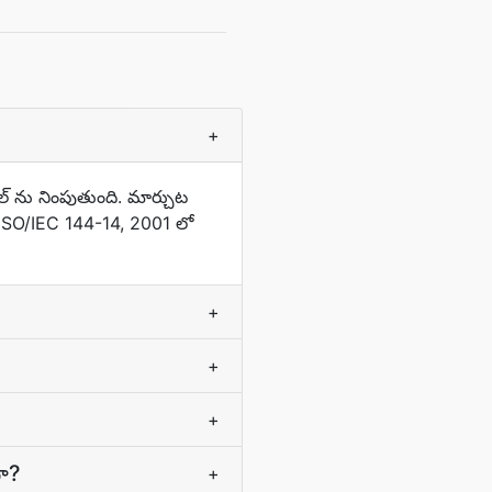
+
్ ను నింపుతుంది. మార్చుట
P4 ISO/IEC 144-14, 2001 లో
+
+
+
ా?
+