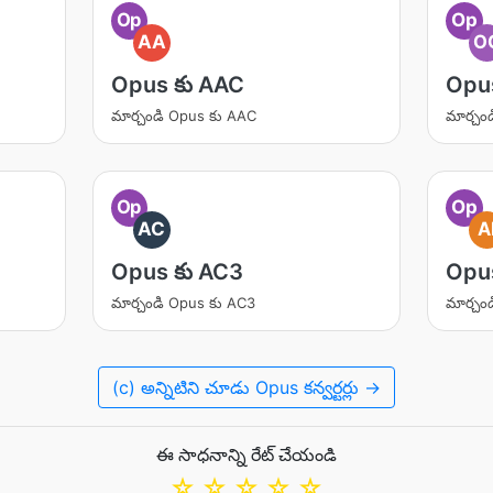
Op
Op
AA
O
Opus కు AAC
Opu
మార్చండి Opus కు AAC
మార్చం
Op
Op
AC
A
Opus కు AC3
Opus
మార్చండి Opus కు AC3
మార్చం
(c) అన్నిటిని చూడు Opus కన్వర్టర్లు →
ఈ సాధనాన్ని రేట్ చేయండి
☆
☆
☆
☆
☆