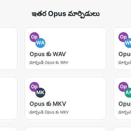
ఇతర Opus మార్పిడులు
Op
Op
WA
W
Opus కు WAV
Opu
మార్చండి Opus కు WAV
మార్చం
Op
Op
MK
A
Opus కు MKV
Opu
మార్చండి Opus కు MKV
మార్చం