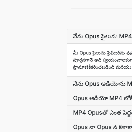
నేను Opus ఫైలును MP4 
మీ Opus ఫైలును పైప్‌టర్‌ను 
పూర్తవగానే అది స్వయంచాలకంగా డ
ప్రామాణికీకరించబడింది మరియు
నేను Opus ఆడియోను MP4 
Opus ఆడియో MP4 లోకి వె
MP4 Opusతో ఎంత పెద్ద
Opus నా Opus న కళాకా