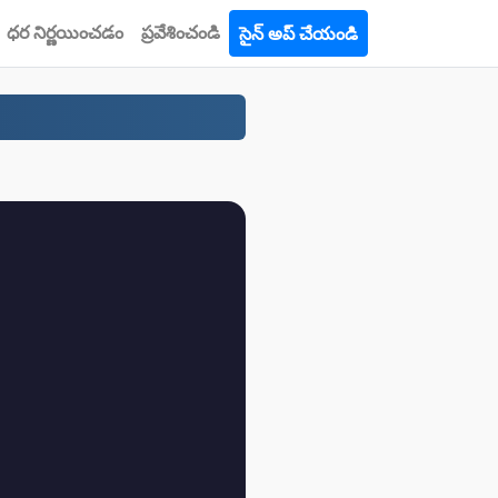
ధర నిర్ణయించడం
ప్రవేశించండి
సైన్ అప్ చేయండి