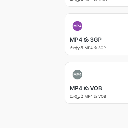
MP4
MP4 కు 3GP
మార్చండి MP4 కు 3GP
MP4
MP4 కు VOB
మార్చండి MP4 కు VOB