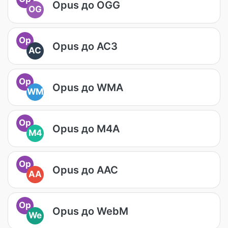
Opus до OGG
OG
Op
Opus до AC3
AC
Op
Opus до WMA
WM
Op
Opus до M4A
M4
Op
Opus до AAC
AA
Op
Opus до WebM
We