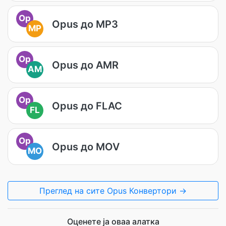
Op
Opus до MP3
MP
Op
Opus до AMR
AM
Op
Opus до FLAC
FL
Op
Opus до MOV
MO
Преглед на сите Opus Конвертори →
Оценете ја оваа алатка