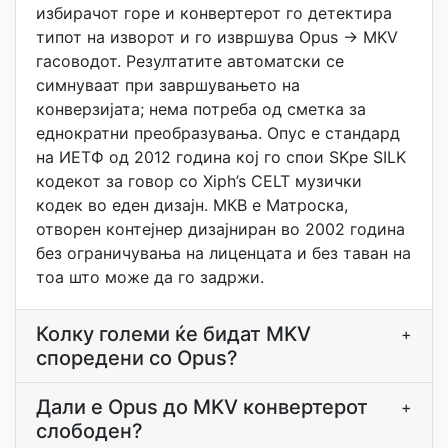
избирачот горе и конвертерот го детектира
типот на изворот и го извршува Opus → MKV
гасоводот. Резултатите автоматски се
симнуваат при завршувањето на
конверзијата; нема потреба од сметка за
еднократни преобразувања. Опус е стандард
на ИЕТФ од 2012 година кој го спои SKpe SILK
кодекот за говор со Xiph’s CELT музички
кодек во еден дизајн. МКВ е Матроска,
отворен контејнер дизајниран во 2002 година
без ограничувања на лиценцата и без таван на
тоа што може да го задржи.
Колку големи ќе бидат MKV
+
споредени со Opus?
Дали е Opus до MKV конвертерот
+
слободен?