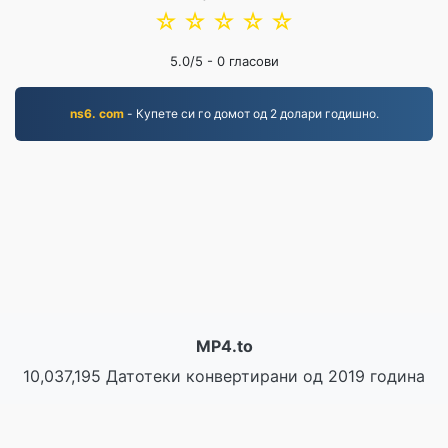
☆
☆
☆
☆
☆
5.0
/5 -
0
гласови
ns6. com
- Купете си го домот од 2 долари годишно.
MP4.to
10,037,195 Датотеки конвертирани од 2019 година
Политика за приватност
|
Услови за користење
|
За нас
|
Контактирајте не
|
API
|
Примерци
|