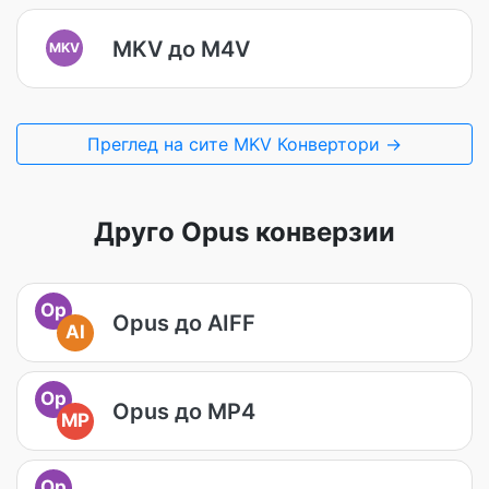
MKV до M4V
MKV
Преглед на сите MKV Конвертори →
Друго Opus конверзии
Op
Opus до AIFF
AI
Op
Opus до MP4
MP
Op