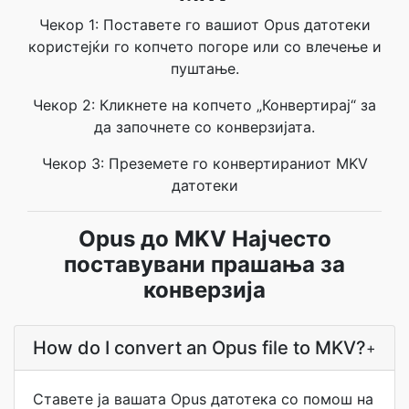
Чекор 1: Поставете го вашиот Opus датотеки
користејќи го копчето погоре или со влечење и
пуштање.
Чекор 2: Кликнете на копчето „Конвертирај“ за
да започнете со конверзијата.
Чекор 3: Преземете го конвертираниот MKV
датотеки
Opus до MKV Најчесто
поставувани прашања за
конверзија
How do I convert an Opus file to MKV?
+
Ставете ја вашата Opus датотека со помош на