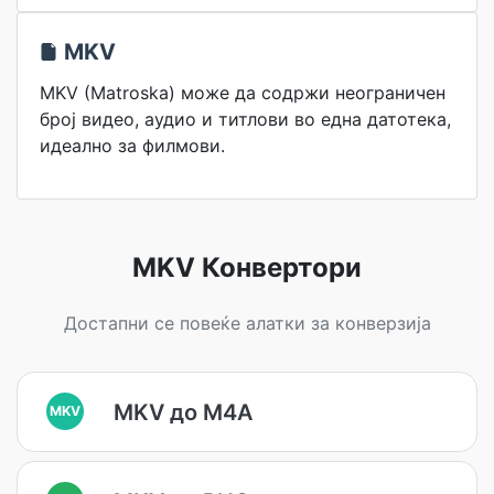
MKV
MKV (Matroska) може да содржи неограничен
број видео, аудио и титлови во една датотека,
идеално за филмови.
MKV Конвертори
Достапни се повеќе алатки за конверзија
MKV до M4A
MKV