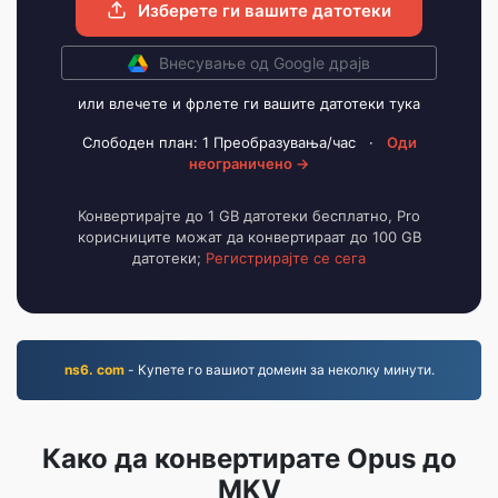
Изберете ги вашите датотеки
Внесување од Google драјв
или влечете и фрлете ги вашите датотеки тука
Слободен план: 1 Преобразувања/час
·
Оди
неограничено →
Конвертирајте до 1 GB датотеки бесплатно, Pro
корисниците можат да конвертираат до 100 GB
датотеки;
Регистрирајте се сега
ns6. com
- Купете го вашиот домеин за неколку минути.
Како да конвертирате Opus до
MKV