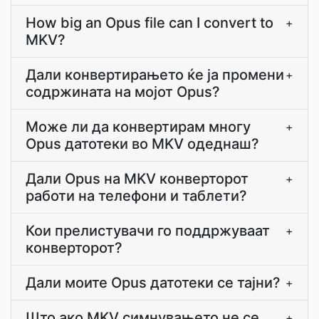
How big an Opus file can I convert to
+
MKV?
Дали конвертирањето ќе ја промени
+
содржината на мојот Opus?
Може ли да конвертирам многу
+
Opus датотеки во MKV одеднаш?
Дали Opus на MKV конверторот
+
работи на телефони и таблети?
Кои прелистувачи го поддржуваат
+
конверторот?
Дали моите Opus датотеки се тајни?
+
Што ако MKV симнувањето не се
+