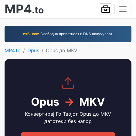
MP4
.to
ns6. com
Слободна приватност и DNS вклучуваат.
MP4.to
Opus
Opus до MKV
Opus
→
MKV
Конвертирај Го Твојот Opus до MKV
датотеки без напор