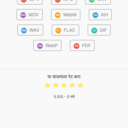
MOV
WebM
AVI
MO
We
AV
WAV
FLAC
GIF
WA
FL
GI
WebP
PDF
We
PD
या साधनाला रेट करा
☆
☆
☆
☆
☆
5.0
/5 -
0
मते