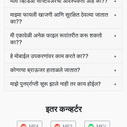
मला व्हिडिओ सॉफ्टवेअरची आवश्यकता आहे का??
+
माझ्या फायली खाजगी आणि सुरक्षित ठेवल्या जातात
+
का??
मी एकावेळी अनेक फाइल रूपांतरीत करू शकतो
+
का??
हे मोबाईल उपकरणांवर काम करते का??
+
कोणत्या ब्राऊजर हाताळले जातात?
+
माझे पुनर्प्राप्ती सुरू झाले नाही तर काय होईल?
+
इतर कन्व्हर्टर
MP4
MP3
MKV
MP
MP
MK