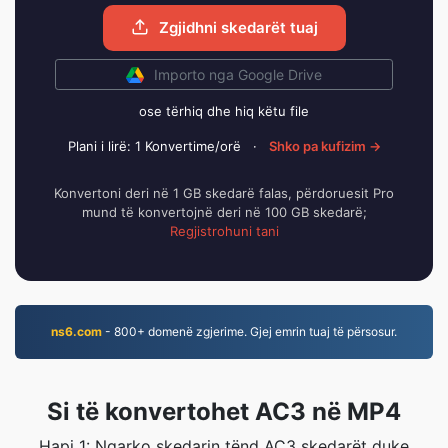
Zgjidhni skedarët tuaj
Importo nga Google Drive
ose tërhiq dhe hiq këtu file
Plani i lirë: 1 Konvertime/orë
·
Shko pa kufizim →
Konvertoni deri në 1 GB skedarë falas, përdoruesit Pro
mund të konvertojnë deri në 100 GB skedarë;
Regjistrohuni tani
ns6.com
- 800+ domenë zgjerime. Gjej emrin tuaj të përsosur.
Si të konvertohet AC3 në MP4
Hapi 1: Ngarko skedarin tënd AC3 skedarët duke