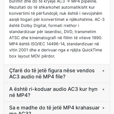
burimit dhe do të kryejë AC3 → MP4 pipeline.
Rezultati do të shkarkohet automatikisht kur
konvertimi të përfundojë; nuk është i nevojshëm
asnjë llogari për konvertimet e njëkohshme. AC-3
është Dolby Digital, formati rrethor i
standardizuar për laserdisc, DVD, transmetim
ATSC dhe kinematografi në fillim të viteve 1990.
MP4 është ISO/IEC 14496-14, standardizuar në
vitin 2001 dhe e derivuar nga e njëjta QuickTime
box layout MOV përdor.
Çfarë do të jetë figura nëse vendos
+
AC3 audio në MP4 file?
A është ri-koduar audio AC3 kur hyn
+
në MP4?
Sa e madhe do të jetë MP4 krahasuar
+
me AC3?