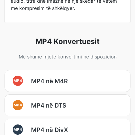
audio, titra dhe imazhe në një skedar të vetëm
me kompresim të shkëlqyer.
MP4 Konvertuesit
Më shumë mjete konvertimi në dispozicion
MP4 në M4R
MP4
MP4 në DTS
MP4
MP4 në DivX
MP4