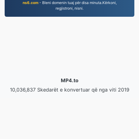
ns6.com
- Bleni domenin tuaj për disa minuta.Kërkoni,
regjistroni, nisni.
MP4.to
10,036,837 Skedarët e konvertuar që nga viti 2019
Politika e Privatësisë
|
Kushtet e Shërbimit
|
Rreth
nesh
|
Na Kontaktoni
|
API
|
Shembuj
|
Instalo
aplikimin
© 2026 MP4.to
|
VPS.org
LLC | Prodhuar nga
nadermx