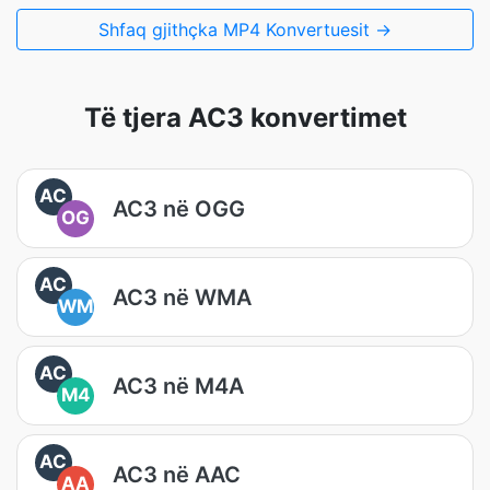
Shfaq gjithçka MP4 Konvertuesit →
Të tjera AC3 konvertimet
AC
AC3 në OGG
OG
AC
AC3 në WMA
WM
AC
AC3 në M4A
M4
AC
AC3 në AAC
AA