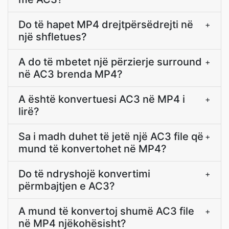
Do të hapet MP4 drejtpërsëdrejti në
+
një shfletues?
A do të mbetet një përzierje surround
+
në AC3 brenda MP4?
A është konvertuesi AC3 në MP4 i
+
lirë?
Sa i madh duhet të jetë një AC3 file që
+
mund të konvertohet në MP4?
Do të ndryshojë konvertimi
+
përmbajtjen e AC3?
A mund të konvertoj shumë AC3 file
+
në MP4 njëkohësisht?