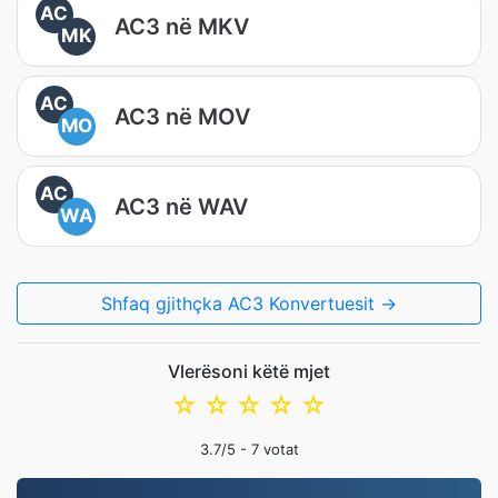
AC
AC3 në MKV
MK
AC
AC3 në MOV
MO
AC
AC3 në WAV
WA
Shfaq gjithçka AC3 Konvertuesit →
Vlerësoni këtë mjet
☆
☆
☆
☆
☆
3.7
/5 -
7
votat