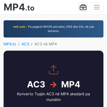
MP4
.to
ns6.com
- Pa pagesë WHOIS privatësi, DNS dhe SSL në çdo
domene.
MP4.to
AC3
AC3 në MP4
AC3
→
MP4
Konverto Tuajin AC3 në MP4 skedarë pa
mundim