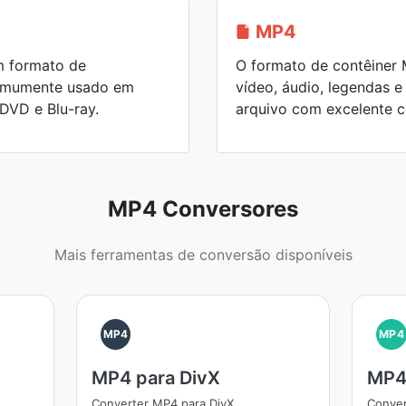
MP4
m formato de
O formato de contêiner
omumente usado em
vídeo, áudio, legendas 
 DVD e Blu-ray.
arquivo com excelente 
MP4 Conversores
Mais ferramentas de conversão disponíveis
MP4
MP4
MP4 para DivX
MP4
Converter MP4 para DivX
Conve