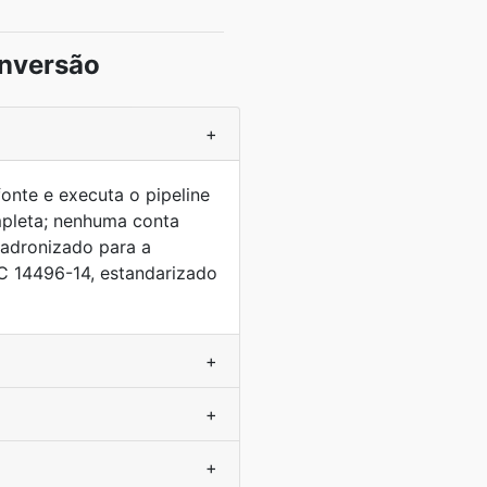
onversão
+
onte e executa o pipeline
pleta; nenhuma conta
padronizado para a
C 14496-14, estandarizado
+
+
+