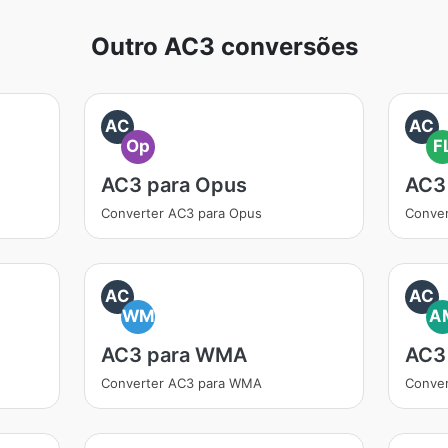
Outro AC3 conversões
AC
AC
Op
F
AC3 para Opus
AC3
Converter AC3 para Opus
Conver
AC
AC
WM
A
AC3 para WMA
AC3
Converter AC3 para WMA
Conve