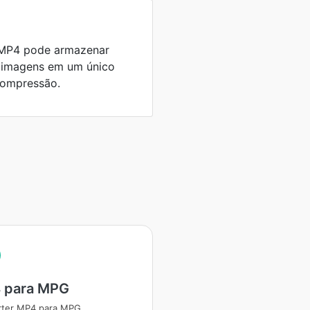
 MP4 pode armazenar
e imagens em um único
compressão.
 para MPG
rter MP4 para MPG