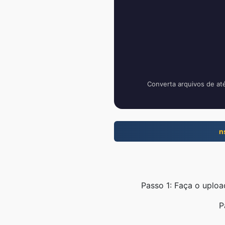
Converta arquivos de at
n
Passo 1: Faça o uplo
P