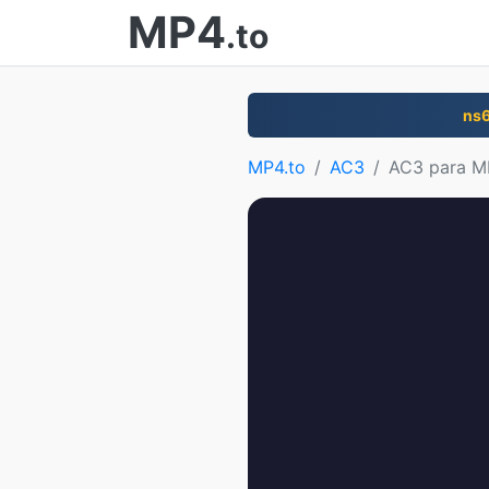
MP4
.to
ns
MP4.to
AC3
AC3 para M