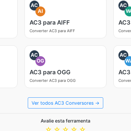
AC
AC
AI
W
AC3 para AIFF
AC3
Converter AC3 para AIFF
Conve
AC
AC
OG
W
AC3 para OGG
AC3
Converter AC3 para OGG
Conver
Ver todos AC3 Conversores →
Avalie esta ferramenta
☆
☆
☆
☆
☆