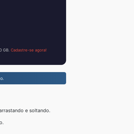
00 GB.
Cadastre-se agora!
o.
rrastando e soltando.
o.