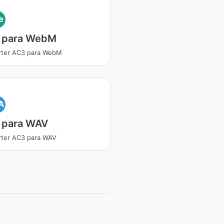
e
 para WebM
rter AC3 para WebM
A
 para WAV
ter AC3 para WAV