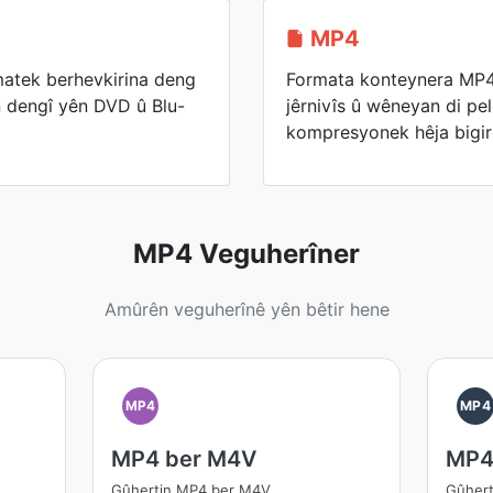
MP4
atek berhevkirina deng
Formata konteynera MP4 
n dengî yên DVD û Blu-
jêrnivîs û wêneyan di pe
kompresyonek hêja bigir
MP4 Veguherîner
Amûrên veguherînê yên bêtir hene
MP4
MP4
MP4 ber M4V
MP4
Gûhertin MP4 ber M4V
Gûhert