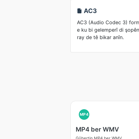
AC3
AC3 (Audio Codec 3) form
e ku bi gelemperî di şopê
ray de tê bikar anîn.
MP4
MP4 ber WMV
Gûhertin MP4 ber WMV