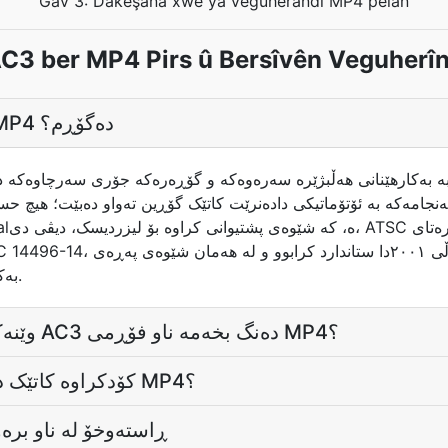
Gav 3: Dakêşana xwe ya veguherandî MP4 pelan
C3 ber MP4 Pirs û Bersîvên Veguherî
چۆن فۆڕمێکی AC3 بۆ MP4 دەگۆڕم؟
ئەنجامەکە بە ئۆتۆماتیکی دادەنرێت کاتێک گۆڕین تەواو دەبێت؛ هیچ ح
MOV بەکاری دەهێنێت وەرگیراوە.
وێنەکە چۆن دەبێت ئەگەر من AC3 دەنگ بخەمە ناو فۆڕمی MP4؟
ئایا دەنگ AC3 کۆدکراوە کاتێک دەچێتە ناو MP4؟
ڕاستەوخۆ لە ناو برەودا دە