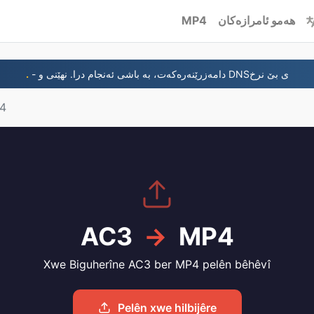
MP4
هەمو ئامرازەکان
.
- دامەزرێنەرەکەت، بە باشی ئەنجام درا. نهێنی و DNSی بێ نرخ
4
AC3
→
MP4
Xwe Biguherîne AC3 ber MP4 pelên bêhêvî
Pelên xwe hilbijêre