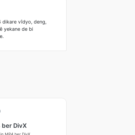
dikare vîdyo, deng,
lê yekane de bi
e.
 ber DivX
in MP4 ber DivX