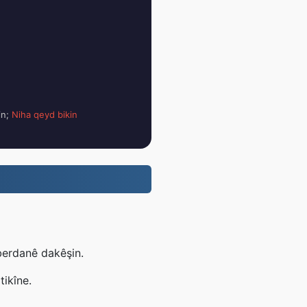
in;
Niha qeyd bikin
 berdanê dakêşin.
tikîne.