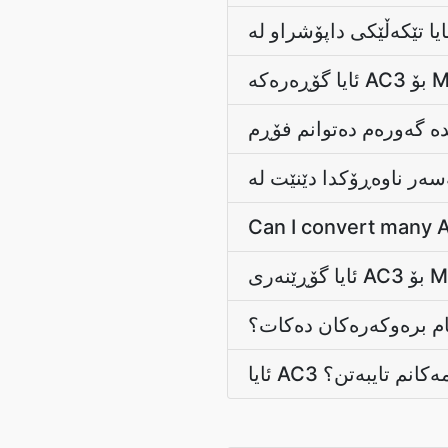
Can I convert many A
م برەوکەرەکان دەکات؟
ئایا AC3 نم تایبەتن؟