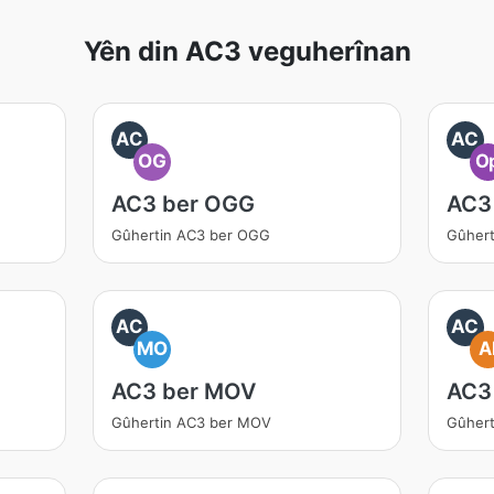
Yên din AC3 veguherînan
AC
AC
OG
O
AC3 ber OGG
AC3
Gûhertin AC3 ber OGG
Gûhert
AC
AC
MO
A
AC3 ber MOV
AC3 
Gûhertin AC3 ber MOV
Gûhert