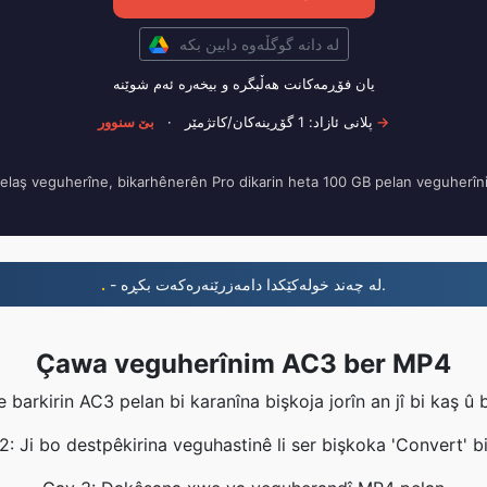
لە دانە گوگڵەوە دابین بکە
یان فۆڕمەکانت هەڵبگرە و بیخەرە ئەم شوێنە
·
پلانی ئازاد: 1 گۆڕینەکان/کاتژمێر
بێ سنوور →
elaş veguherîne, bikarhênerên Pro dikarin heta 100 GB pelan veguherîn
.
- لە چەند خولەکێکدا دامەزرێنەرەکەت بکڕە.
Çawa veguherînim AC3 ber MP4
 barkirin AC3 pelan bi karanîna bişkoja jorîn an jî bi kaş û
: Ji bo destpêkirina veguhastinê li ser bişkoka 'Convert' bi