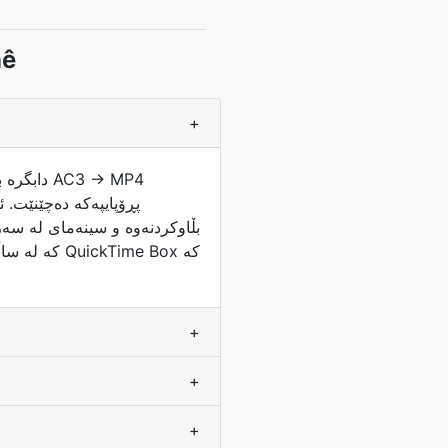
nê
+
پڕۆپایپەکە دەچێنێت. 
+
+
+