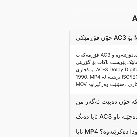
A
فۆڕمەکەت AC3 دابگرە بە بەکارهێنانی هەڵبژێرە سەرەوەکە و گۆڕەرەکە جۆری سەرچاوەکە دەدۆزێتەوە و AC3 → MP4
سابێک پێویست ناکات بۆ گۆڕینی
یەکجاری. AC-3 Dolby Digitalە، کە شێوەی پشتیوانی کراوە بۆ لیزردیسک، دیڤی دی، ATSC بڵاوکردنەوە و سینەمای لە سەرەتای
1990. MP4 بریتییە لە ISO/IEC 14496-14، کە لە ساڵی ٢٠٠١دا ستاندارد کرابوو و لە هەمان شێوەی پەڕەی QuickTime Box کە
ئایا MP4 کرێتەوە؟