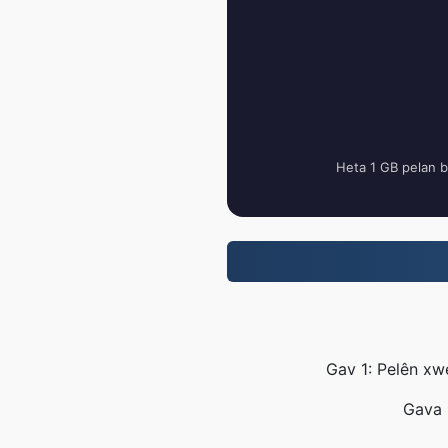
Heta 1 GB pelan b
Gav 1: Pelên xwe
Gava 2