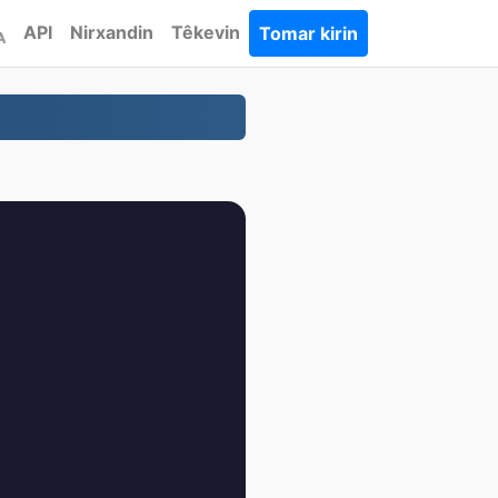
API
Nirxandin
Têkevin
Tomar kirin