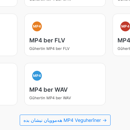
MP4
MP4
MP4 ber FLV
MP4
Gûhertin MP4 ber FLV
Gûhert
MP4
MP4 ber WAV
Gûhertin MP4 ber WAV
هەموویان نیشان بدە MP4 Veguherîner →