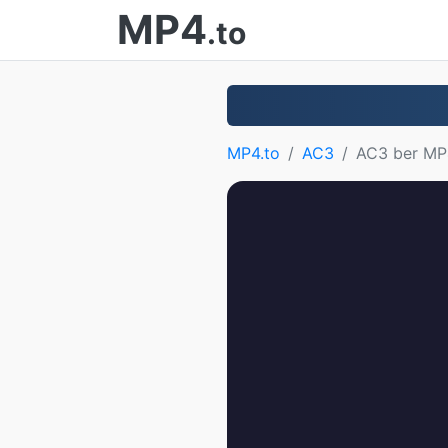
MP4
.to
MP4.to
AC3
AC3 ber MP