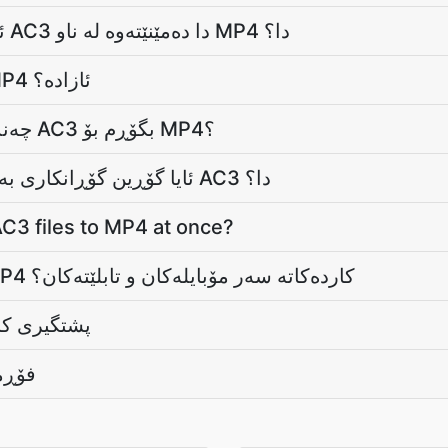
ئایا تێکەڵێکی داپۆشراو لە AC3 دا دەمێنێتەوە لە ناو MP4 دا؟
ئایا گۆڕەرەکە AC3 بۆ MP4 ئازادە؟
چەندە گەورەم دەتوانم فۆڕم AC3 بگۆڕم بۆ MP4؟
ئایا گۆڕین گۆڕانکاری بەسەر ناوەڕۆکدا دێنێت لە AC3 دا؟
C3 files to MP4 at once?
ئایا گۆڕێنەری AC3 بۆ MP4 کاردەکاتە سەر مۆبایلەکان و تابلێتەکان؟
پشتگیری کا
فۆڕمەکا