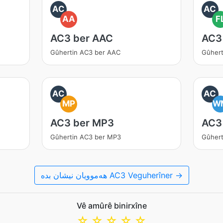
AC
AC
AA
F
AC3 ber AAC
AC3
Gûhertin AC3 ber AAC
Gûhert
AC
AC
MP
W
AC3 ber MP3
AC3
Gûhertin AC3 ber MP3
Gûher
هەموویان نیشان بدە AC3 Veguherîner →
Vê amûrê binirxîne
☆
☆
☆
☆
☆