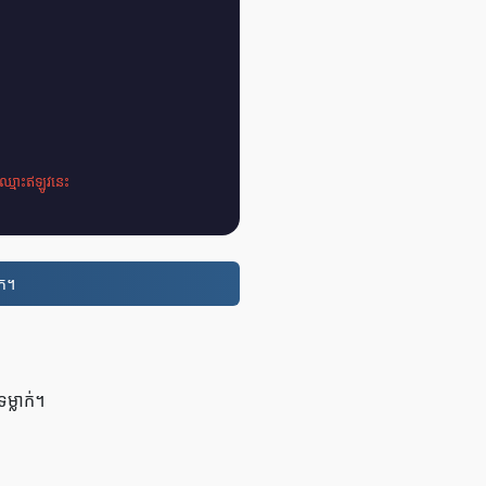
ឈ្មោះឥឡូវនេះ
នក។
្លាក់។