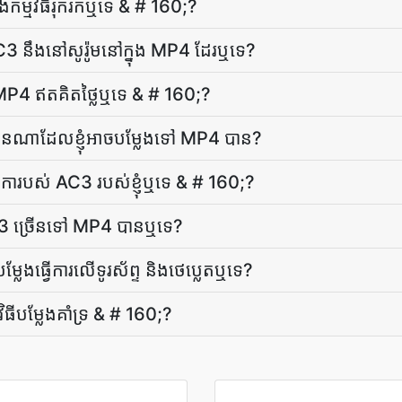
​កម្មវិធី​រុករក​ឬ​ទេ & # 160;?
 AC3 នឹង​នៅ​សូរ៉ូម​នៅ​ក្នុង MP4 ដែរឬទេ?
ៅ MP4 ឥតគិតថ្លៃ​ឬ​ទេ & # 160;?
នណា​ដែល​ខ្ញុំ​អាច​បម្លែង​ទៅ MP4 បាន​?
រ​មាតិកា​របស់ AC3 របស់​ខ្ញុំ​ឬទេ & # 160;?
 AC3 ច្រើន​ទៅ MP4 បាន​ឬ​ទេ?
ែង​ធ្វើការ​លើ​ទូរស័ព្ទ និង​ថេប្លេត​ឬ​ទេ?
វិធី​បម្លែង​គាំទ្រ & # 160;?