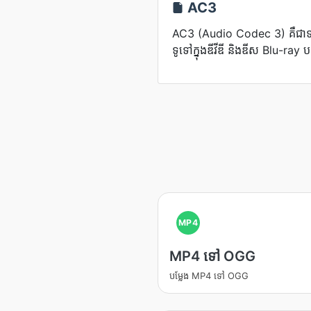
AC3
AC3 (Audio Codec 3) គឺជាទម្រង
ទូទៅក្នុងឌីវីឌី និងឌីស Blu-ray ប
MP4
MP4 ទៅ OGG
បម្លែង MP4 ទៅ OGG