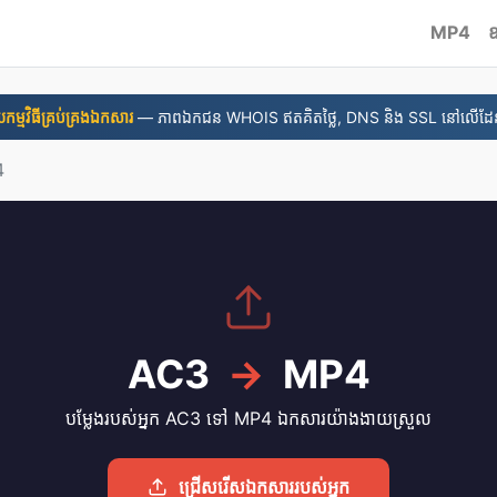
MP4
ឧ
ួយ​កម្មវិធី​គ្រប់គ្រង​ឯកសារ
— ភាពឯកជន WHOIS ឥតគិតថ្លៃ, DNS និង SSL នៅលើដែ
4
AC3
→
MP4
បម្លែងរបស់អ្នក AC3 ទៅ MP4 ឯកសារយ៉ាងងាយស្រួល
ជ្រើសរើសឯកសាររបស់អ្នក