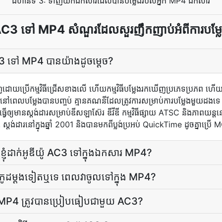
ជំហានទី 3: ទាញយកឯកសារដែលបានបម្លែងរបស់អ្នក MP4 ឯកសារ
C3 ទៅ MP4 សំណួរដែលសួរញឹកញាប់អំពីការបម្ល
 AC3 ទៅ MP4 បាន​យ៉ាង​ដូចម្តេច?
ញ​ដោយ​ប្រើ​កម្មវិធី​ជ្រើស​ខាង​លើ ហើយ​កម្មវិធី​បម្លែង​រកឃើញ​ប្រភេទ​ប្រភព 
នៅពេល​បម្លែង​បាន​បញ្ចប់​ គ្មាន​គណនី​ដែល​ត្រូវការ​សម្រាប់​ការ​បម្លែង​មួយ​
ធ្វើ​ឲ្យ​មាន​ស្តង់ដារ​សម្រាប់​ឌីស​ឡាស៊ែរ ឌីវីឌី កម្មវិធី​ផ្សាយ ATSC និង​ភាពយន
តង់ដារនៅក្នុងឆ្នាំ 2001 និងបានមកពីប្លង់ប្រអប់ QuickTime ដូចគ្នាប្រើ
បើ​ខ្ញុំ​ដាក់​អូឌីយ៉ូ AC3 ទៅ​ក្នុង​ឯកសារ MP4?
ិនកូដ​ម្ដង​ទៀត​ឬ​ទេ ពេល​វា​ចូល​ទៅ​ក្នុង MP4?
ល MP4 ត្រូវ​បាន​ប្រៀបធៀប​ជាមួយ AC3?