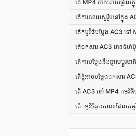
តើ MP4 បើក​ដោយ​ផ្ទាល់​ក្នុង
តើ​ការ​លាយ​សូរ៉ូម​នៅ​ក្នុង
តើ​កម្មវិធី​បម្លែង AC3 ទ
តើ​ឯកសារ AC3 មាន​ទំហំ​ប៉ុ
តើ​ការ​បម្លែង​នឹង​ផ្លាស់ប្ដូ
តើ​ខ្ញុំ​អាច​បម្លែង​ឯកសារ
តើ AC3 ទៅ MP4 កម្មវិធី​បម្ល
តើ​កម្មវិធី​រុករក​ណា​ដែល​កម្ម