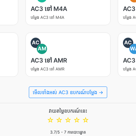
AC3 ទៅ M4A
AC3
បម្លែង AC3 ទៅ M4A
បម្លែង
AC
AC
AM
W
AC3 ទៅ AMR
AC3
បម្លែង AC3 ទៅ AMR
បម្លែង
មើល​ទាំងអស់ AC3 ឧបករណ៍បម្លែង →
វាយតម្លៃឧបករណ៍នេះ
☆
☆
☆
☆
☆
3.7
/5 -
7
ការបោះឆ្នោត