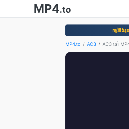
MP4
.to
កម្មវិធី​ជំន
MP4.to
AC3
AC3 ទៅ MP