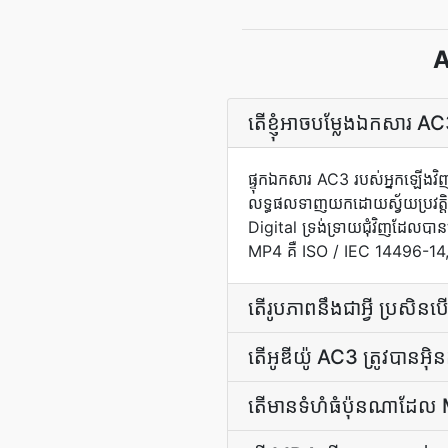
A
តើ​ខ្ញុំ​អាច​បម្លែង​ឯកសារ
ផ្ទុក​ឯកសារ AC3 របស់អ្នក​ឡើង​វិ
លទ្ធផល​ទាញយក​ដោយ​ស្វ័យប្រវត្តិ​
Digital ទ្រង់ទ្រាយ​ជុំវិញ​ដែល​បាន​
MP4 គឺ ISO / IEC 14496-14, ស្
តើ​រូបភាព​នឹង​ជា​អ្វី ប្រសិន​
តើ​អូឌីយ៉ូ AC3 ត្រូវ​បាន​អ៊
តើ​មាន​ទំហំ​ធំ​ប៉ុនណា​ដែ