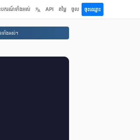
បករណ៍​ទាំងអស់
API
តម្លៃ
ចូល
ចុះឈ្មោះ
នទាំងអស់។