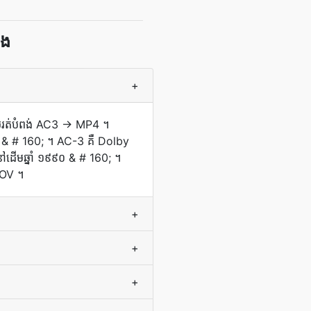
ែង
+
ហើយ​រត់​បំពង់ AC3 → MP4 ។
ដង​ទេ & # 160; ។ AC-3 គឺ Dolby
្ត​នៅ​ដើម​ឆ្នាំ ១៩៩០ & # 160; ។
 MOV ។
+
+
+