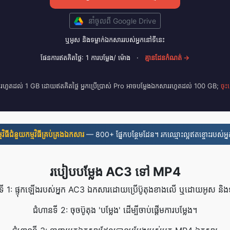
នាំចូល​ពី Google Drive
ឬ​អូស និង​ទម្លាក់​ឯកសារ​របស់​អ្នក​នៅ​ទីនេះ
ផែនការ​ឥត​គិត​ថ្លៃ: 1 ការ​បម្លែង/ ម៉ោង
·
គ្មាន​ដែន​កំណត់ →
ររហូតដល់ 1 GB ដោយឥតគិតថ្លៃ អ្នកប្រើប្រាស់ Pro អាចបម្លែងឯកសាររហូតដល់ 100 GB;
ចុះ
មវិធី​ជំនួយ​កម្មវិធី​គ្រប់គ្រង​ឯកសារ
— 800+ ផ្នែកបន្ថែមដែន។ រកឈ្មោះល្អឥតខ្ចោះរបស់អ្
របៀបបម្លែង AC3 ទៅ MP4
ទី 1: ផ្ទុកឡើងរបស់អ្នក AC3 ឯកសារដោយប្រើប៊ូតុងខាងលើ ឬដោយអូស និងទម
ជំហានទី 2: ចុចប៊ូតុង 'បម្លែង' ដើម្បីចាប់ផ្តើមការបម្លែង។