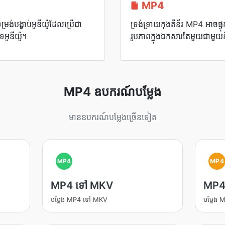
MP4
់បង្ហាប់អូឌីយ៉ូដែលប្រើជា
ទ្រង់ទ្រាយកុងតឺន័រ MP4 អាចផ្ទ
ទអូឌីយ៉ូ។
រូបភាពក្នុងឯកសារតែមួយជាមួយនឹ
MP4 ឧបករណ៍បម្លែង
មានឧបករណ៍បម្លែងច្រើនទៀត
MP4
MP4
MP4 ទៅ MKV
MP4
បម្លែង MP4 ទៅ MKV
បម្លែង