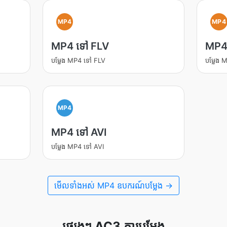
MP4
MP4
MP4 ទៅ FLV
MP4
បម្លែង MP4 ទៅ FLV
បម្លែង
MP4
MP4 ទៅ AVI
បម្លែង MP4 ទៅ AVI
មើល​ទាំងអស់ MP4 ឧបករណ៍បម្លែង →
ផ្សេងៗ AC3 ការបម្លែង