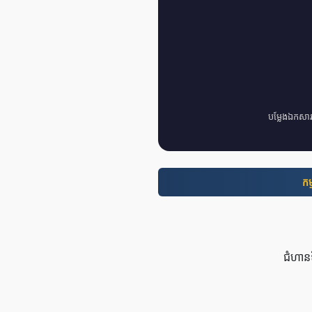
បម្លែងឯកសា
កម្
ជំហាន