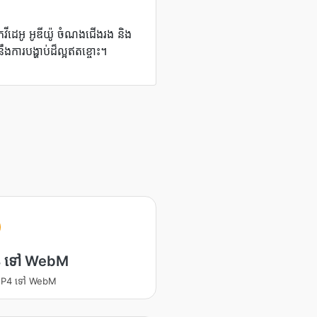
ុកវីដេអូ អូឌីយ៉ូ ចំណងជើងរង និង
ងការបង្ហាប់ដ៏ល្អឥតខ្ចោះ។
 ទៅ WebM
 MP4 ទៅ WebM