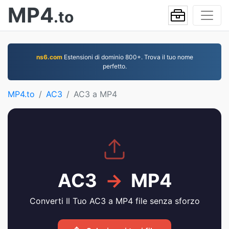
MP4
.to
ns6.com
Estensioni di dominio 800+. Trova il tuo nome
perfetto.
MP4.to
AC3
AC3 a MP4
AC3
→
MP4
Converti Il Tuo AC3 a MP4 file senza sforzo