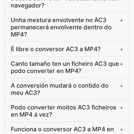
navegador?
Unha mestura envolvente no AC3
+
permanecerá envolvente dentro do
MP4?
É libre o conversor AC3 a MP4?
+
Canto tamaño ten un ficheiro AC3 que
+
podo converter en MP4?
A conversión mudará o contido do
+
meu AC3?
Podo converter moitos AC3 ficheiros
+
en MP4 á vez?
Funciona o conversor AC3 a MP4 en
+