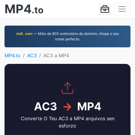
MP4
.to
ns6. com
— Máis de 800 extensións de dominio. Atope o seu
nome perfecto.
MP4.to
AC3
AC3 a MP4
AC3
→
MP4
Converte O Teu AC3 a MP4 arquivos sen
esforzo