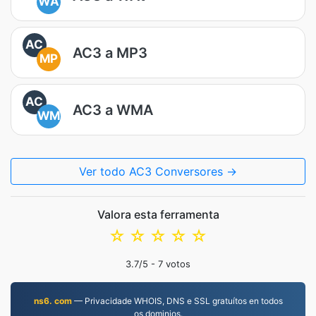
WA
AC
AC3 a MP3
MP
AC
AC3 a WMA
WM
Ver todo AC3 Conversores →
Valora esta ferramenta
☆
☆
☆
☆
☆
3.7
/5 -
7
votos
ns6. com
— Privacidade WHOIS, DNS e SSL gratuítos en todos
os dominios.