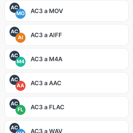
AC
AC3 a MOV
MO
AC
AC3 a AIFF
AI
AC
AC3 a M4A
M4
AC
AC3 a AAC
AA
AC
AC3 a FLAC
FL
AC
AC3 a WAV