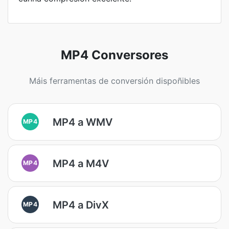
MP4 Conversores
Máis ferramentas de conversión dispoñibles
MP4 a WMV
MP4
MP4 a M4V
MP4
MP4 a DivX
MP4