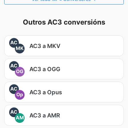
Outros AC3 conversións
AC
AC3 a MKV
MK
AC
AC3 a OGG
OG
AC
AC3 a Opus
Op
AC
AC3 a AMR
AM