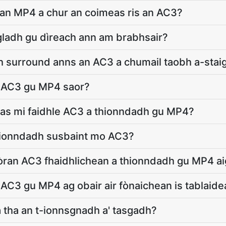
 an MP4 a chur an coimeas ris an AC3?
gladh gu dìreach ann am brabhsair?
 surround anns an AC3 a chumail taobh a-sta
e AC3 gu MP4 saor?
as mi faidhle AC3 a thionndadh gu MP4?
 tionndadh susbaint mo AC3?
ran AC3 fhaidhlichean a thionndadh gu MP4 ai
e AC3 gu MP4 ag obair air fònaichean is tablaid
 tha an t-ionnsgnadh a' tasgadh?