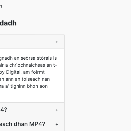
n
ndadh
+
gnadh an seòrsa stòrais is
ir a chrìochnaicheas an t-
by Digital, am foirmt
an ann an toiseach nan
a a' tighinn bhon aon
P4?
+
steach dhan MP4?
+