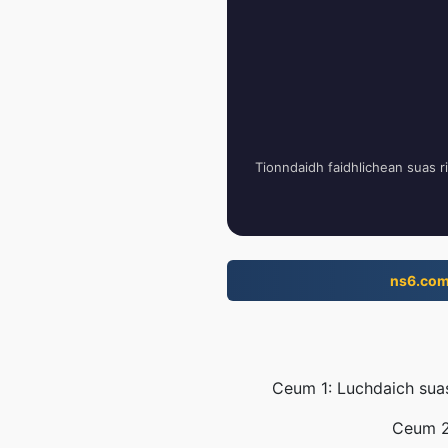
Tionndaidh faidhlichean suas r
ns6.co
Ceum 1: Luchdaich suas 
Ceum 2: