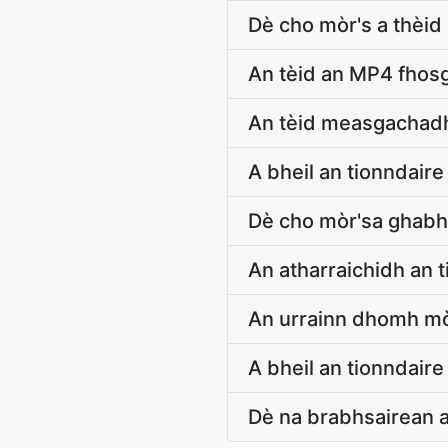
Dè cho mòr's a thèid
An tèid an MP4 fhos
An tèid measgachadh
A bheil an tionndair
Dè cho mòr'sa ghabh
An atharraichidh an
An urrainn dhomh mò
A bheil an tionndair
Dè na brabhsairean a