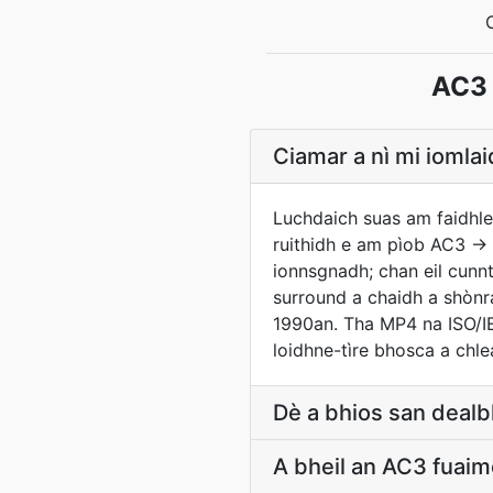
AC3 
Ciamar a nì mi iomla
Luchdaich suas am faidhle 
ruithidh e am pìob AC3 → 
ionnsgnadh; chan eil cunnt
surround a chaidh a shònr
1990an. Tha MP4 na ISO/IE
loidhne-tìre bhosca a ch
Dè a bhios san deal
A bheil an AC3 fuaim