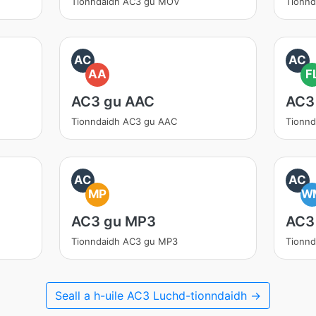
Tionndaidh AC3 gu MOV
Tionnd
AC
AC
AA
F
AC3 gu AAC
AC3
Tionndaidh AC3 gu AAC
Tionn
AC
AC
MP
W
AC3 gu MP3
AC3
Tionndaidh AC3 gu MP3
Tionn
Seall a h-uile AC3 Luchd-tionndaidh →