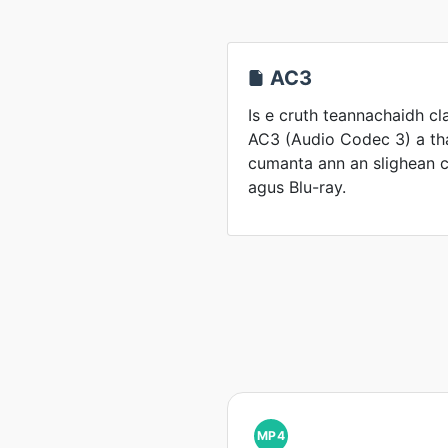
AC3
Is e cruth teannachaidh cl
AC3 (Audio Codec 3) a th
cumanta ann an slighean 
agus Blu-ray.
MP4