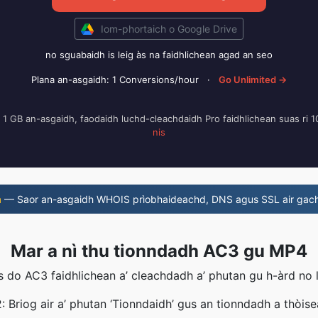
Iom-phortaich o Google Drive
no sguabaidh is leig às na faidhlichean agad an seo
Plana an-asgaidh: 1 Conversions/hour
·
Go Unlimited →
i 1 GB an-asgaidh, faodaidh luchd-cleachdaidh Pro faidhlichean suas ri
nis
m
— Saor an-asgaidh WHOIS prìobhaideachd, DNS agus SSL air gach
Mar a nì thu tionndadh AC3 gu MP4
do AC3 faidhlichean a’ cleachdadh a’ phutan gu h-àrd no le
 Briog air a’ phutan ‘Tionndaidh’ gus an tionndadh a thòis