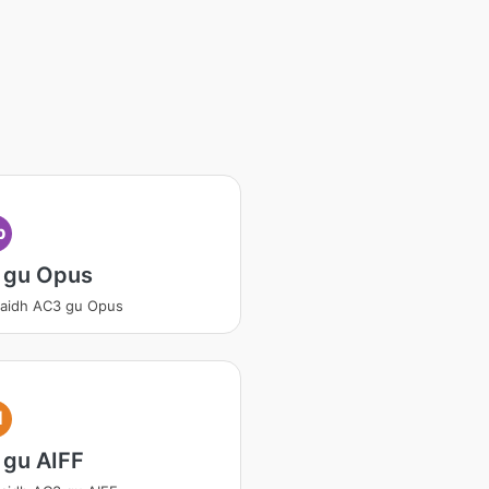
p
 gu Opus
aidh AC3 gu Opus
I
 gu AIFF