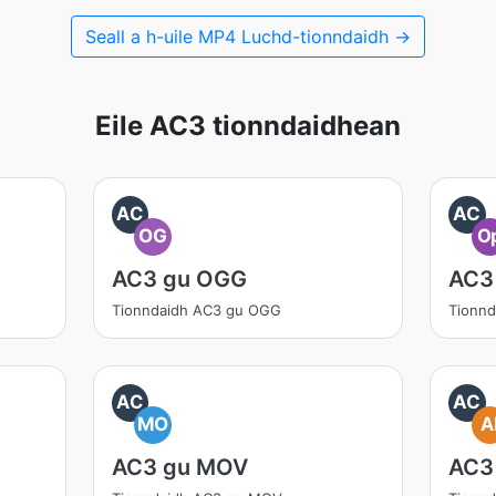
Seall a h-uile MP4 Luchd-tionndaidh →
Eile AC3 tionndaidhean
AC
AC
OG
O
AC3 gu OGG
AC3
Tionndaidh AC3 gu OGG
Tionnd
AC
AC
MO
A
AC3 gu MOV
AC3