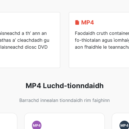
MP4
aisneachd a th’ ann an
Faodaidh cruth container
athas a’ cleachdadh gu
fo-thiotalan agus ìomha
claisneachd diosc DVD
aon fhaidhle le teannac
MP4 Luchd-tionndaidh
Barrachd innealan tionndaidh rim faighinn
MP4
MP4