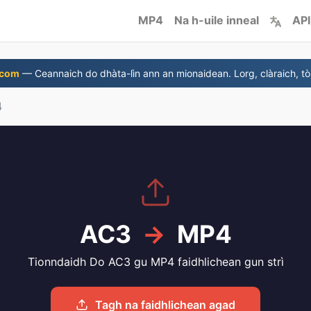
MP4
Na h-uile inneal
API
.com
— Ceannaich do dhàta-lìn ann an mionaidean. Lorg, clàraich, tòi
4
AC3
→
MP4
Tionndaidh Do AC3 gu MP4 faidhlichean gun strì
Tagh na faidhlichean agad