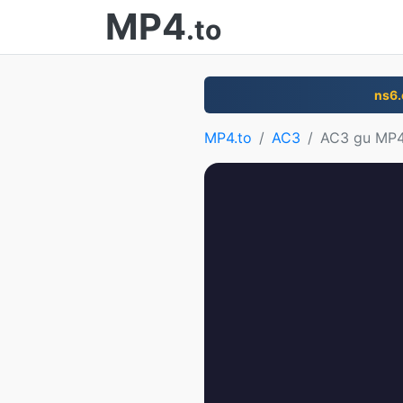
MP4
.to
ns6
MP4.to
AC3
AC3 gu MP