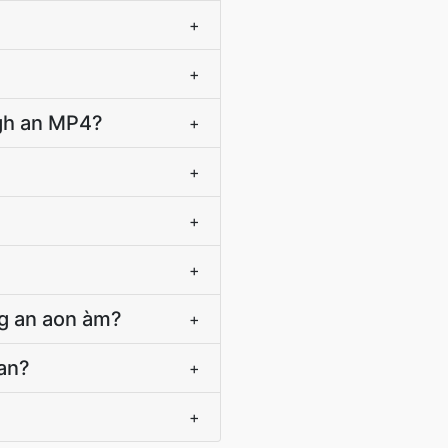
+
+
igh an MP4?
+
+
+
+
g an aon àm?
+
ean?
+
+