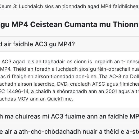
Ceum 3: Luchdaich sìos an tionndadh agad MP4 faidhlichea
gu MP4 Ceistean Cumanta mu Thion
id air faidhle AC3 gu MP4?
AC3 agad leis an taghadair os cionn is lorgaidh an t-ionns
MP4. Thèid an toradh a luchdadh sìos gu fèin-obrachail nua
as ri fhaighinn airson tionndadh aon-ùine. Tha AC-3 na Dol
achadh airson laserdisc, DVD, craoladh ATSC agus filmiche
C 14496-14, a chaidh a shònrachadh ann an 2001 agus a th
leachdas MOV ann an QuickTime.
bh ma chuireas mi AC3 fuaime ann an faidhle M
e air a ath-cho-chòdachadh nuair a thèid e a-