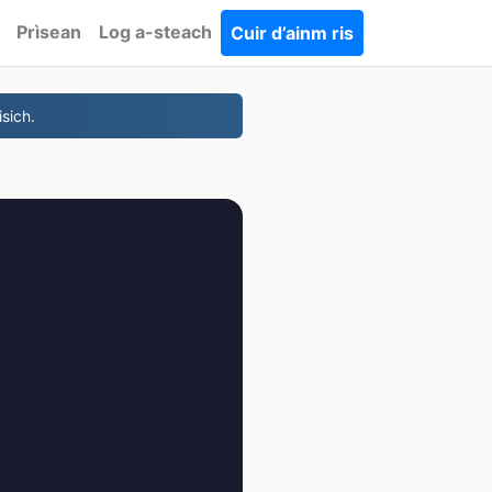
Prìsean
Log a-steach
Cuir d’ainm ris
sich.