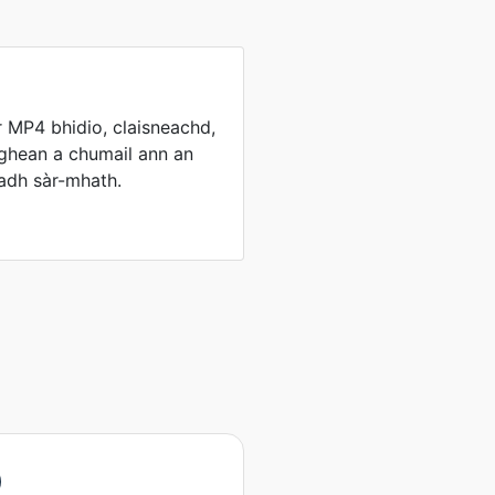
 MP4 bhidio, claisneachd,
ighean a chumail ann an
hadh sàr-mhath.