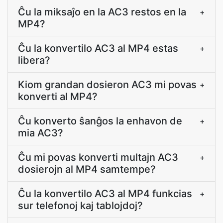
Ĉu la miksaĵo en la AC3 restos en la
+
MP4?
Ĉu la konvertilo AC3 al MP4 estas
+
libera?
Kiom grandan dosieron AC3 mi povas
+
konverti al MP4?
Ĉu konverto ŝanĝos la enhavon de
+
mia AC3?
Ĉu mi povas konverti multajn AC3
+
dosierojn al MP4 samtempe?
Ĉu la konvertilo AC3 al MP4 funkcias
+
sur telefonoj kaj tablojdoj?