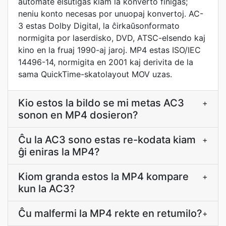
aŭtomate elŝutiĝas kiam la konverto finiĝas;
neniu konto necesas por unuopaj konvertoj. AC-
3 estas Dolby Digital, la ĉirkaŭsonformato
normigita por laserdisko, DVD, ATSC-elsendo kaj
kino en la fruaj 1990-aj jaroj. MP4 estas ISO/IEC
14496-14, normigita en 2001 kaj derivita de la
sama QuickTime-skatolayout MOV uzas.
Kio estos la bildo se mi metas AC3
+
sonon en MP4 dosieron?
Ĉu la AC3 sono estas re-kodata kiam
+
ĝi eniras la MP4?
Kiom granda estos la MP4 kompare
+
kun la AC3?
Ĉu malfermi la MP4 rekte en retumilo?
+