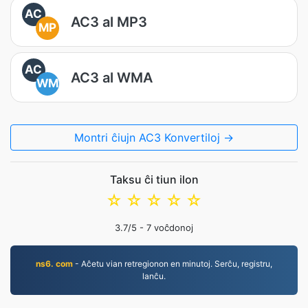
AC
AC3 al MP3
MP
AC
AC3 al WMA
WM
Montri ĉiujn AC3 Konvertiloj →
Taksu ĉi tiun ilon
☆
☆
☆
☆
☆
3.7
/5 -
7
voĉdonoj
ns6. com
- Aĉetu vian retregionon en minutoj. Serĉu, registru,
lanĉu.