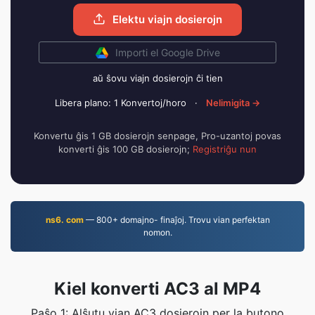
Elektu viajn dosierojn
Importi el Google Drive
aŭ ŝovu viajn dosierojn ĉi tien
Libera plano: 1 Konvertoj/horo
·
Nelimigita →
Konvertu ĝis 1 GB dosierojn senpage, Pro-uzantoj povas
konverti ĝis 100 GB dosierojn;
Registriĝu nun
ns6. com
— 800+ domajno- finaĵoj. Trovu vian perfektan
nomon.
Kiel konverti AC3 al MP4
Paŝo 1: Alŝutu vian AC3 dosierojn per la butono