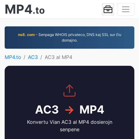
MP4
.to
ns6. com
- Senpaga WHOIS privateco, DNS kaj SSL sur ĉiu
domajno.
MP4.to
AC3
AC3 al MP4
AC3
→
MP4
Konvertu Vian AC3 al MP4 dosierojn
senpene