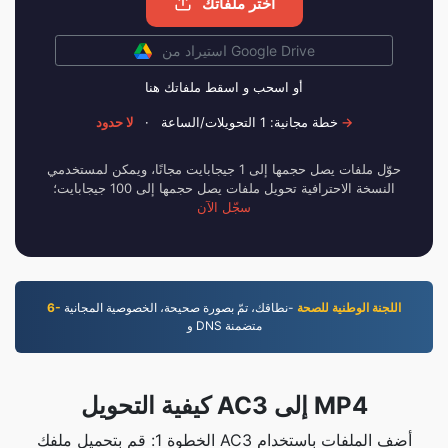
اختر ملفاتك
استيراد من Google Drive
أو اسحب و اسقط ملفاتك هنا
لا حدود →
خطة مجانية: 1 التحويلات/الساعة
·
حوّل ملفات يصل حجمها إلى 1 جيجابايت مجانًا، ويمكن لمستخدمي
النسخة الاحترافية تحويل ملفات يصل حجمها إلى 100 جيجابايت؛
سجّل الآن
6- اللجنة الوطنية للصحة
-نطاقك، تمّ بصورة صحيحة، الخصوصية المجانية
و DNS متضمنة
كيفية التحويل AC3 إلى MP4
الخطوة 1: قم بتحميل ملفك AC3 أضف الملفات باستخدام