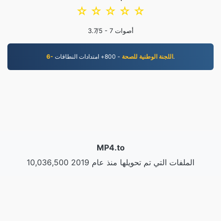
☆
☆
☆
☆
☆
أصوات
7
/5 -
3.7
- 800+ امتدادات النطاقات.
6- اللجنة الوطنية للصحة
MP4.to
10,036,500 الملفات التي تم تحويلها منذ عام 2019
|
سياسة الخصوصية
|
شروط الخدمة
|
معلومات عنا
|
اتصل بنا
عينات
|
تثبيت التطبيق
|
API
nadermx
LLC | صنع بواسطة
VPS.org
|
© 2026 MP4.to