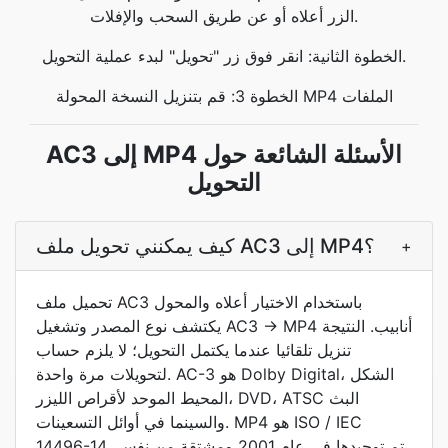
الزر أعلاه أو عن طريق السحب والإفلات.
الخطوة الثانية: انقر فوق زر "تحويل" لبدء عملية التحويل.
الخطوة 3: قم بتنزيل النسخة المحولة MP4 الملفات
AC3 إلى MP4 الأسئلة الشائعة حول
التحويل
كيف يمكنني تحويل ملف AC3 إلى MP4؟
+
تحميل ملف AC3 باستخدام الاختيار أعلاه والمحول
يكتشف نوع المصدر وتشغيل AC3 → MP4 أنابيب. النتيجة
تنزيل تلقائيا عندما يكتمل التحويل؛ لا يلزم حساب
لتحويلات مرة واحدة. AC-3 هو Dolby Digital، الشكل
المحيط الموحد لأقراص الليزر، DVD، ATSC البث
والسينما في أوائل التسعينات. MP4 هو ISO / IEC
14496-14، تم توحيدها في عام 2001 ومشتقة من نفس