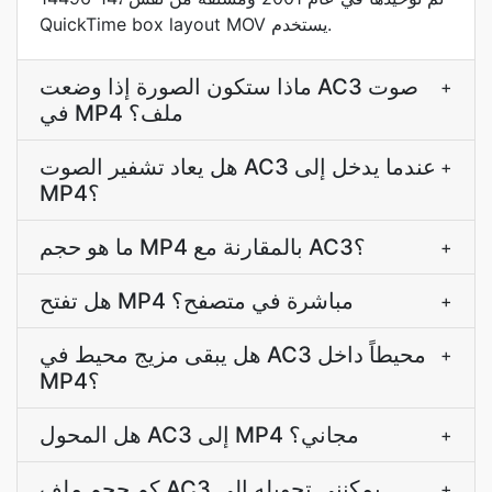
QuickTime box layout MOV يستخدم.
ماذا ستكون الصورة إذا وضعت AC3 صوت
+
في MP4 ملف؟
هل يعاد تشفير الصوت AC3 عندما يدخل إلى
+
MP4؟
ما هو حجم MP4 بالمقارنة مع AC3؟
+
هل تفتح MP4 مباشرة في متصفح؟
+
هل يبقى مزيج محيط في AC3 محيطاً داخل
+
MP4؟
هل المحول AC3 إلى MP4 مجاني؟
+
كم حجم ملف AC3 يمكنني تحويله إلى
+