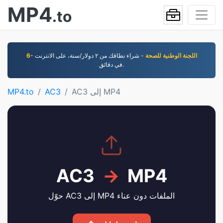
MP4
.to
6- اللجنة الوطنية للصحة
- شراء نطاقك من ٢ دوﻻر/سنة، على اﻻنترنت
في دقائق.
AC3 إلى MP4
AC3
MP4.to
AC3
→
MP4
حوّل AC3 إلى MP4 الملفات دون عناء