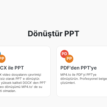
Dönüştür PPT
PD
PP
PP
CX ile PPT
PDF'den PPT'ye
 video dosyalarını çevrimiçi
MP4.to ile PDF'yi PPT'ye
tsiz olarak PPT' e dönüştür.
dönüştürün. Profesyonel belge
, yüksek kaliteli DOCX' den PPT'
çözümleri.
deo dönüşümü MP4.to' de su
eti olmadan.