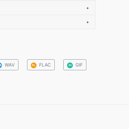
+
+
WAV
FLAC
GIF
A
FL
GI