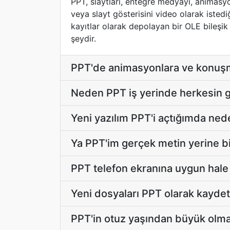
PPT, slaytları, entegre medyayı, animasyon
veya slayt gösterisini video olarak isted
kayıtlar olarak depolayan bir OLE bileşi
şeydir.
PPT'de animasyonlara ve konuşma
Neden PPT iş yerinde herkesin 
Yeni yazılım PPT'i açtığımda ned
Ya PPT'im gerçek metin yerine bi
PPT telefon ekranına uygun hale g
Yeni dosyaları PPT olarak kayde
PPT'in otuz yaşından büyük olma