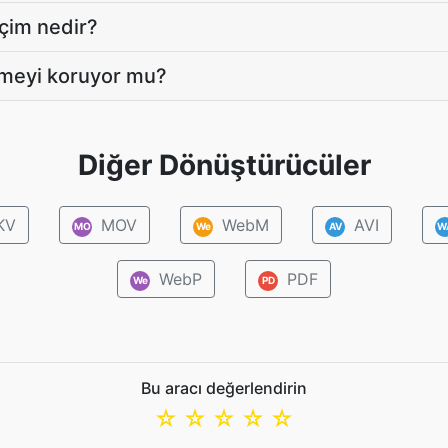
içim nedir?
rmeyi koruyor mu?
Diğer Dönüştürücüler
KV
MOV
WebM
AVI
MO
We
AV
W
WebP
PDF
We
PD
Bu aracı değerlendirin
☆
☆
☆
☆
☆