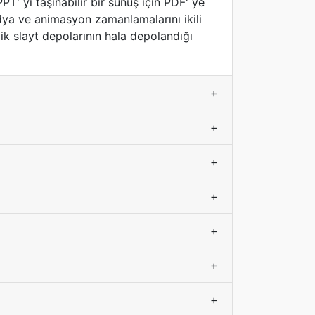
PT' yi taşınabilir bir sunuş için PDF' ye
edya ve animasyon zamanlamalarını ikili
ik slayt depolarının hala depolandığı
+
+
+
+
+
+
+