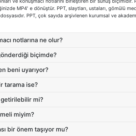
ları ve konuşmacı notlarını birleştiren bir sunuş biçimidir. P
iğinizde MP4' e dönüştür. PPT, slaytları, ustaları, gömülü m
k dosyasıdır. PPT, çok sayıda arşivlenen kurumsal ve akadem
cı notlarına ne olur?
gönderdiği biçimde?
en beni uyarıyor?
r tarama ise?
etirilebilir mi?
tmeli miyim?
sı bir önem taşıyor mu?