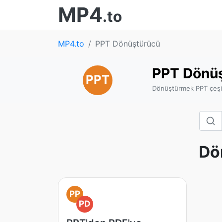
MP4
.to
MP4.to
PPT Dönüştürücü
PPT Dönü
PPT
Dönüştürmek PPT çeşitl
Dö
PP
PD