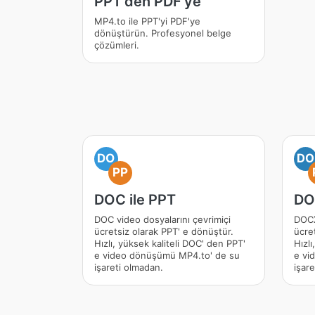
PPT'den PDF'ye
MP4.to ile PPT'yi PDF'ye
dönüştürün. Profesyonel belge
çözümleri.
DO
DO
PP
DOC ile PPT
DO
DOC video dosyalarını çevrimiçi
DOCX
ücretsiz olarak PPT' e dönüştür.
ücre
Hızlı, yüksek kaliteli DOC' den PPT'
Hızlı
e video dönüşümü MP4.to' de su
e vi
işareti olmadan.
işar