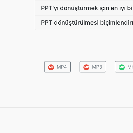
PPT'yi dönüştürmek için en iyi b
PPT dönüştürülmesi biçimlendi
MP4
MP3
M
MP
MP
MK