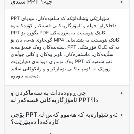
سندی PPT چیە؟
+
PPT شێوازێکی پێشاندانێکە کە سلەیدەکان، میدیای
داخڵکراو، جوڵە و ئامۆژگاریەکانی قسەکەر کۆدەکاتەوە.
PPT بگۆڕە بۆ PDF کاتێک پێویستت بە پەڕەیەکی
گونجاوی هەیە، یان بۆ MP4 کاتێک پێویستت بە پێشاندانی
سلەیدەکان وەک ڤیدیۆ هەیە. PPT فۆڕمێکی OLE یە کە
سڵایدەکان، ماستەرەکان، ناوبراوەکان و کاتی جوڵەی
وەک تۆماری دووانەی دەپارێزێت PPT ئەو شتەیە کە
زۆرێک لە کۆمپانیاکانی تۆمارکراو و زانکۆکانی سلاید
دەخەنە ناوەوە.
چی ڕوودەدات بە سەماکردن و
+
ئامۆژگاریەکانی قسەکەر لە PPTدا؟
بۆچی PPT ئەو شێوازەیە کە هەموو کەس لە
+
کارەکەدا دەینێرێت؟