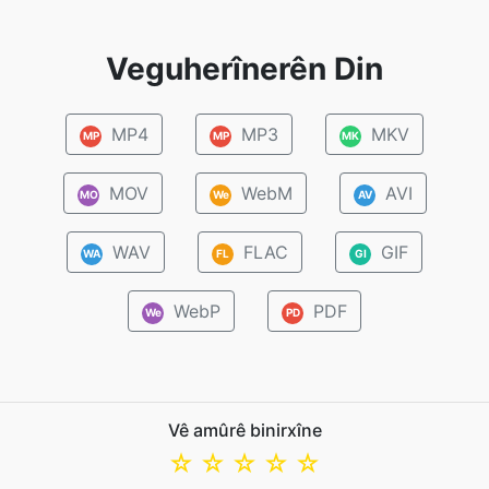
Veguherînerên Din
MP4
MP3
MKV
MP
MP
MK
MOV
WebM
AVI
MO
We
AV
WAV
FLAC
GIF
WA
FL
GI
WebP
PDF
We
PD
Vê amûrê binirxîne
☆
☆
☆
☆
☆