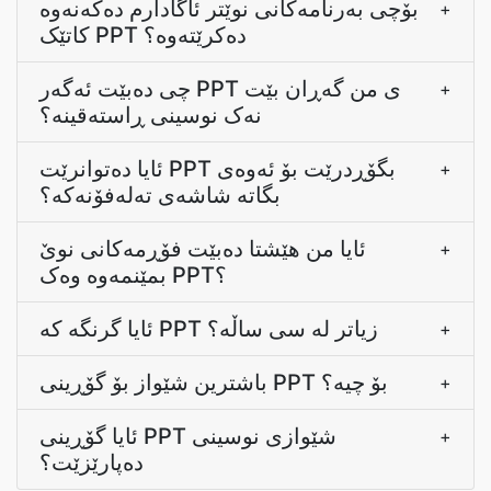
بۆچی بەرنامەکانی نوێتر ئاگادارم دەکەنەوە
+
کاتێک PPT دەکرێتەوە؟
چی دەبێت ئەگەر PPT ی من گەڕان بێت
+
نەک نوسینی ڕاستەقینە؟
ئایا دەتوانرێت PPT بگۆڕدرێت بۆ ئەوەی
+
بگاتە شاشەی تەلەفۆنەکە؟
ئایا من هێشتا دەبێت فۆڕمەکانی نوێ
+
بمێنمەوە وەک PPT؟
ئایا گرنگە کە PPT زیاتر لە سی ساڵە؟
+
باشترین شێواز بۆ گۆڕینی PPT بۆ چیە؟
+
ئایا گۆڕینی PPT شێوازی نوسینی
+
دەپارێزێت؟