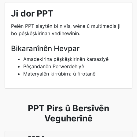
Ji dor PPT
Pelên PPT slaytên bi nivîs, wêne û multimedia ji
bo pêşkêşkirinan vedihewînin.
Bikaranînên Hevpar
Amadekirina pêşkêşkirinên karsaziyê
Pêşandanên Perwerdehiyê
Materyalên kirrûbirra û firotanê
PPT Pirs û Bersîvên
Veguherînê