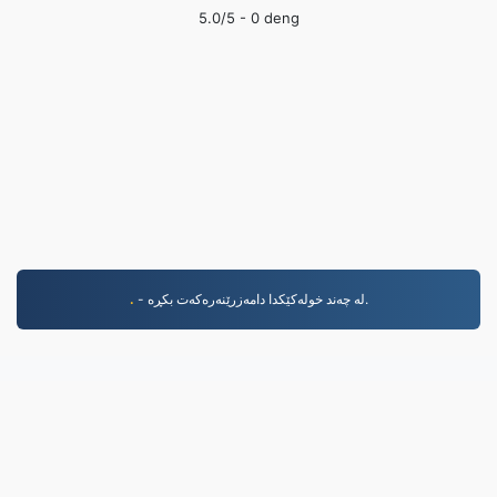
5.0
/5 -
0
deng
- لە چەند خولەکێکدا دامەزرێنەرەکەت بکڕە.
.
MP4.to
10,036,151 Pelên ku ji sala 2019an vir ve hatine
veguheztin