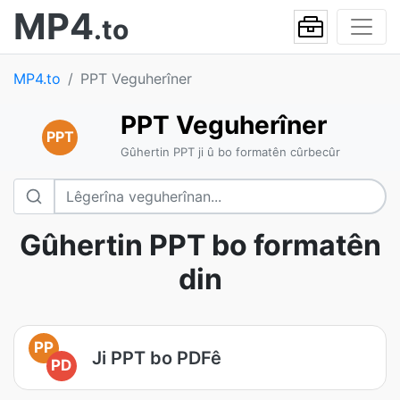
MP4
.to
MP4.to
PPT Veguherîner
PPT Veguherîner
PPT
Gûhertin PPT ji û bo formatên cûrbecûr
Gûhertin PPT bo formatên
din
PP
Ji PPT bo PDFê
PD