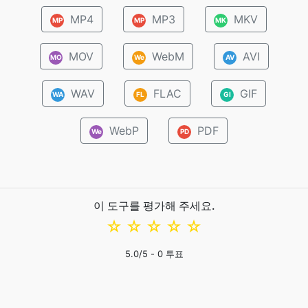
MP4
MP3
MKV
MP
MP
MK
MOV
WebM
AVI
MO
We
AV
WAV
FLAC
GIF
WA
FL
GI
WebP
PDF
We
PD
이 도구를 평가해 주세요.
☆
☆
☆
☆
☆
5.0
/5 -
0
투표