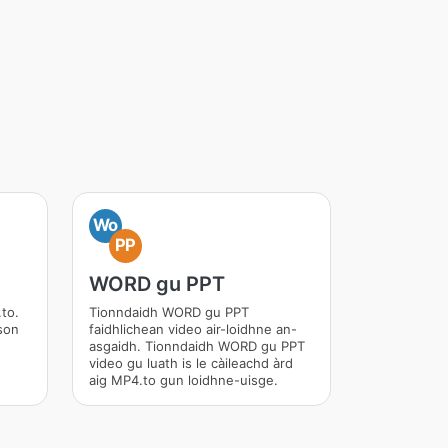
Wo
PP
WORD gu PPT
to.
Tionndaidh WORD gu PPT
son
faidhlichean video air-loidhne an-
asgaidh. Tionndaidh WORD gu PPT
video gu luath is le càileachd àrd
aig MP4.to gun loidhne-uisge.