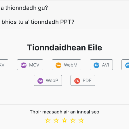
T a thionndadh gu?
a bhios tu a' tionndadh PPT?
Tionndaidhean Eile
KV
MOV
WebM
AVI
MO
We
AV
W
WebP
PDF
We
PD
Thoir measadh air an inneal seo
☆
☆
☆
☆
☆