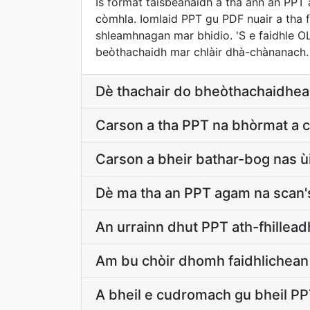
Is fòrmat taisbeanaidh a tha ann an PPT
còmhla. Iomlaid PPT gu PDF nuair a tha 
shleamhnagan mar bhidio. 'S e faidhle O
beòthachaidh mar chlàir dhà-chànanach.
Dè thachair do bheòthachaidhea
Carson a tha PPT na bhòrmat a c
Carson a bheir bathar-bog nas ù
Dè ma tha an PPT agam na scan's
An urrainn dhut PPT ath-fhilleadh
Am bu chòir dhomh faidhlichean
A bheil e cudromach gu bheil PPT