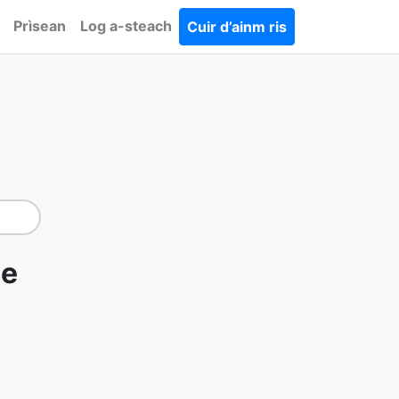
Prìsean
Log a-steach
Cuir d’ainm ris
le