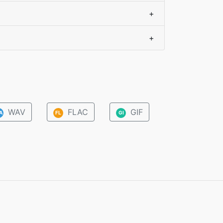
+
+
WAV
FLAC
GIF
A
FL
GI