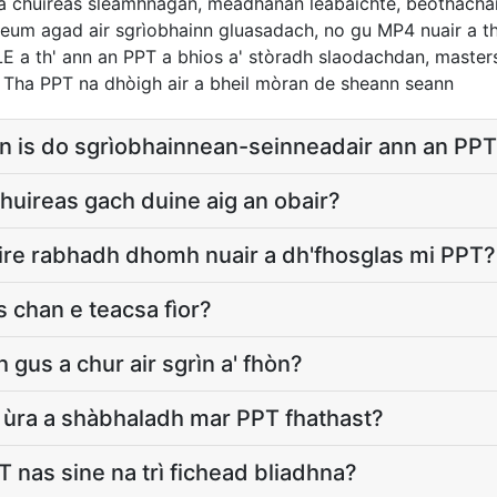
 a chuireas sleamhnagan, meadhanan leabaichte, beòthachai
feum agad air sgrìobhainn gluasadach, no gu MP4 nuair a t
LE a th' ann an PPT a bhios a' stòradh slaodachdan, master
 Tha PPT na dhòigh air a bheil mòran de sheann seann
n is do sgrìobhainnean-seinneadair ann an PP
huireas gach duine aig an obair?
ire rabhadh dhomh nuair a dh'fhosglas mi PPT?
 chan e teacsa fìor?
 gus a chur air sgrìn a' fhòn?
 ùra a shàbhaladh mar PPT fhathast?
 nas sine na trì fichead bliadhna?