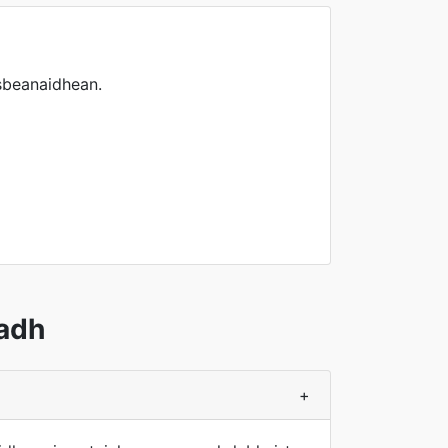
sbeanaidhean.
adh
+