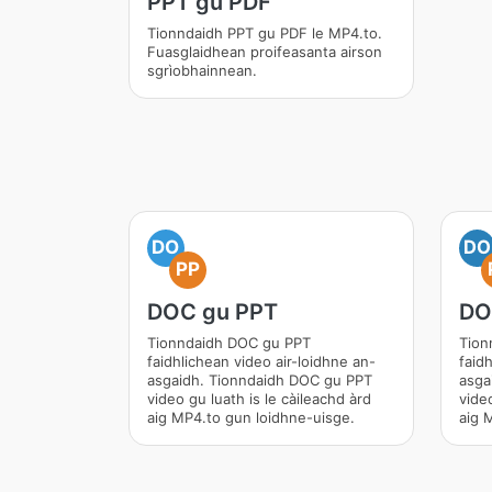
PPT gu PDF
Tionndaidh PPT gu PDF le MP4.to.
Fuasglaidhean proifeasanta airson
sgrìobhainnean.
DO
DO
PP
DOC gu PPT
DO
Tionndaidh DOC gu PPT
Tion
faidhlichean video air-loidhne an-
faid
asgaidh. Tionndaidh DOC gu PPT
asga
video gu luath is le càileachd àrd
video
aig MP4.to gun loidhne-uisge.
aig 