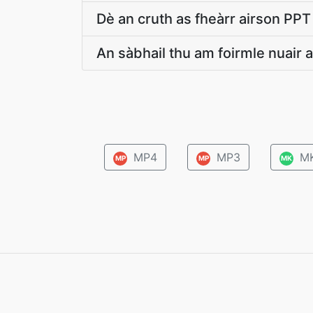
Dè an cruth as fheàrr airson PP
An sàbhail thu am foirmle nuair 
MP4
MP3
M
MP
MP
MK