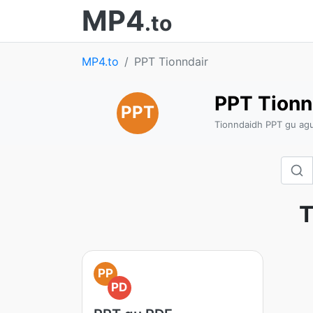
MP4
.to
MP4.to
PPT Tionndair
PPT Tionn
PPT
Tionndaidh PPT gu agu
T
PP
PD