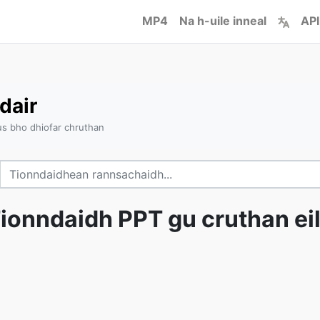
MP4
Na h-uile inneal
API
dair
s bho dhiofar chruthan
ionndaidh PPT gu cruthan ei