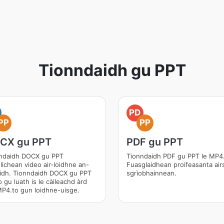
Tionndaidh gu PPT
PD
PP
PP
CX gu PPT
PDF gu PPT
ndaidh DOCX gu PPT
Tionndaidh PDF gu PPT le MP4.
hlichean video air-loidhne an-
Fuasglaidhean proifeasanta air
idh. Tionndaidh DOCX gu PPT
sgrìobhainnean.
 gu luath is le càileachd àrd
MP4.to gun loidhne-uisge.