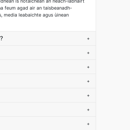
dhean is notaichean an neach-labhairt
ha feum agad air an taisbeanadh-
s, media leabaichte agus ùinean
T?
+
+
+
+
+
+
+