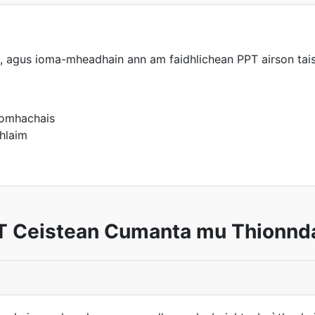
, agus ioma-mheadhain ann am faidhlichean PPT airson tai
ìomhachais
hlaim
T Ceistean Cumanta mu Thionnd
?