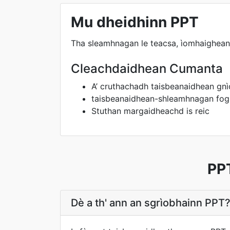
Mu dheidhinn PPT
Tha sleamhnagan le teacsa, ìomhaighean
Cleachdaidhean Cumanta
A’ cruthachadh taisbeanaidhean gn
taisbeanaidhean-shleamhnagan fog
Stuthan margaidheachd is reic
PP
Dè a th' ann an sgrìobhainn PPT