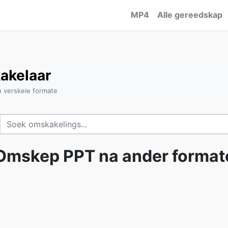
MP4
Alle gereedskap
akelaar
 verskeie formate
Omskep PPT na ander format