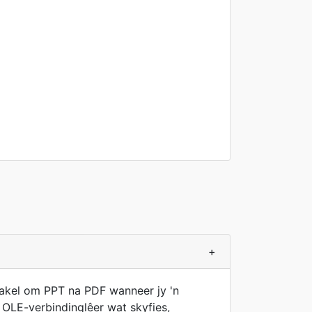
+
kakel om PPT na PDF wanneer jy 'n
n OLE-verbindinglêer wat skyfies,