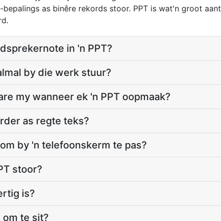
bepalings as binêre rekords stoor. PPT is wat'n groot aan
rd.
dsprekernote in 'n PPT?
lmal by die werk stuur?
re my wanneer ek 'n PPT oopmaak?
rder as regte teks?
om by 'n telefoonskerm te pas?
PT stoor?
rtig is?
 om te sit?