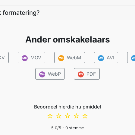
k formatering?
Ander omskakelaars
KV
MOV
WebM
AVI
MO
We
AV
W
WebP
PDF
We
PD
Beoordeel hierdie hulpmiddel
☆
☆
☆
☆
☆
5.0
/5 -
0
stemme