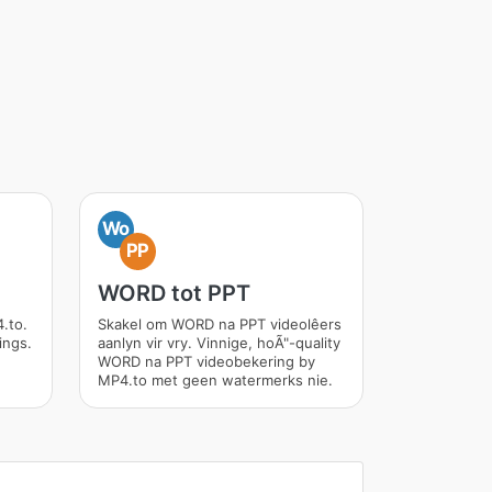
Wo
PP
WORD tot PPT
.to.
Skakel om WORD na PPT videolêers
ings.
aanlyn vir vry. Vinnige, hoÃ"-quality
WORD na PPT videobekering by
MP4.to met geen watermerks nie.