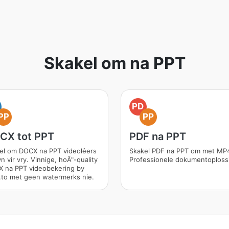
Skakel om na PPT
PD
PP
PP
CX tot PPT
PDF na PPT
el om DOCX na PPT videolêers
Skakel PDF na PPT om met MP4
n vir vry. Vinnige, hoÃ"-quality
Professionele dokumentoploss
 na PPT videobekering by
to met geen watermerks nie.