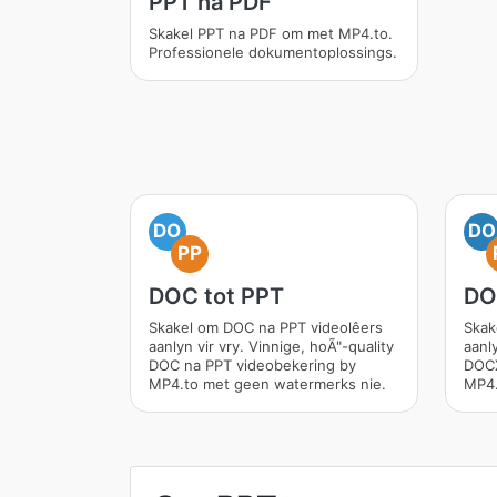
PPT na PDF
Skakel PPT na PDF om met MP4.to.
Professionele dokumentoplossings.
DO
DO
PP
DOC tot PPT
DO
Skakel om DOC na PPT videolêers
Skak
aanlyn vir vry. Vinnige, hoÃ"-quality
aanly
DOC na PPT videobekering by
DOCX
MP4.to met geen watermerks nie.
MP4.