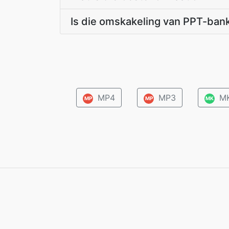
Is die omskakeling van PPT-ban
MP4
MP3
M
MP
MP
MK