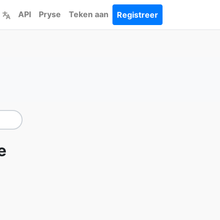
API
Pryse
Teken aan
Registreer
e