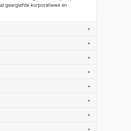
tal geargiefde korporatiewe en
+
+
+
+
+
+
+
+