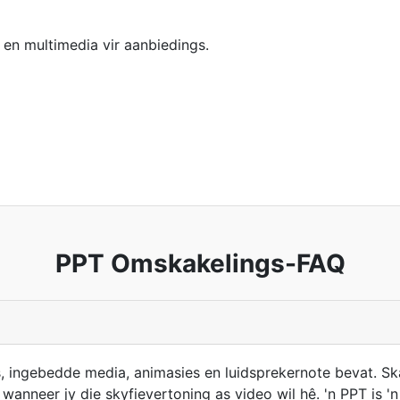
 en multimedia vir aanbiedings.
PPT Omskakelings-FAQ
, ingebedde media, animasies en luidsprekernote bevat. S
wanneer jy die skyfievertoning as video wil hê. 'n PPT is '