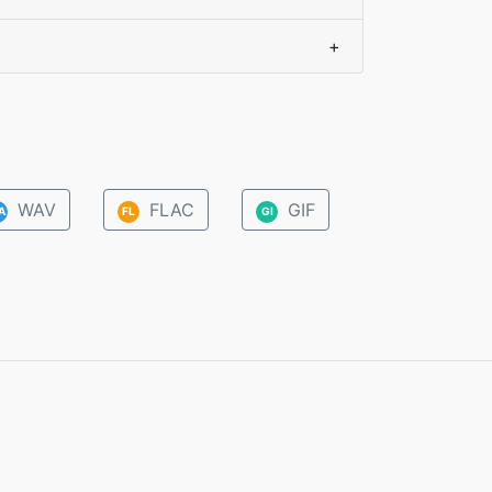
+
WAV
FLAC
GIF
A
FL
GI