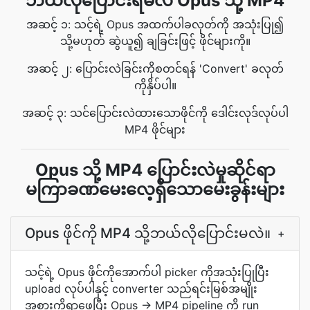
ဘယ်လိုပြောင်းရမလဲ Opus သို့ MP4
အဆင့် ၁: သင့်ရဲ့ Opus အထက်ပါခလုတ်ကို အသုံးပြု၍
သို့မဟုတ် ဆွဲယူ၍ ချခြင်းဖြင့် ဖိုင်များကို။
အဆင့် ၂: ပြောင်းလဲခြင်းကိုစတင်ရန် 'Convert' ခလုတ်
ကိုနှိပ်ပါ။
အဆင့် ၃: သင်ပြောင်းလဲထားသောဖိုင်ကို ဒေါင်းလုဒ်လုပ်ပါ
MP4 ဖိုင်များ
Opus သို့ MP4 ပြောင်းလဲမှုဆိုင်ရာ
မကြာခဏမေးလေ့ရှိသောမေးခွန်းများ
Opus ဖိုင်ကို MP4 သို့ဘယ်လိုပြောင်းမလဲ။
+
သင့်ရဲ့ Opus ဖိုင်ကိုအောက်ပါ picker ကိုအသုံးပြုပြီး
upload လုပ်ပါနှင့် converter သည်ရင်းမြစ်အမျိုး
အစားကိုရှာဖွေပြီး Opus → MP4 pipeline ကို run