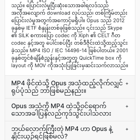
သည်။ ပြောင်းလဲမှုပြီးဆုံးသောအခါရလဒ်သည်
အလိုအလျောက် download လုပ်သည်၊ တစ်ကြိမ်တည်း
ပြောင်းလဲမှုအတွက်အကောင့်မရှိပါ။ Opus သည် 2012
ခုနှစ်မှ IETF စံနှုန်းတစ်ခုဖြစ်သည်။ ၎င်းသည် Skype
၏ SILK စကားပြော codec ကို Xiph ၏ CELT ဂီတ
codec နှင့်အတူ ပေါင်းစပ်ပြီး တစ်ဒီဇိုင်းထဲသို့ထည့်သွင်း
ခဲ့သည်။ MP4 ISO / IEC 14496-14 ဖြစ်ပါတယ်။ 2001
ခုနှစ်တွင်စံချိန်စံညွှန်းနှင့်အတူတူ QuickTime box ကို
layout ကို MOV ကိုအသုံးပြုခြင်းမှဆင်းသက်လာသည်။
MP4 ဖိုင်ထဲသို့ Opus အသံထည့်လိုက်လျှင်
+
ရုပ်ပုံသည် ဘာဖြစ်မည်နည်း။
Opus အသံကို MP4 ထဲသို့ဝင်ရောက်
+
သောအခါပြန်လည်ကုဒ်သွင်းပါသလား
ဘယ်လောက်ကြီးတဲ့ MP4 ဟာ Opus နဲ့
+
နှိုင်းယှဉ်ရင်ဖြစ်မလဲ?