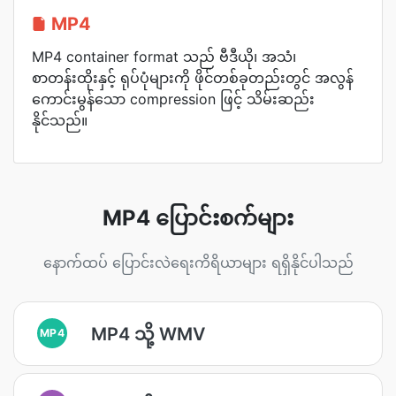
MP4
MP4 container format သည် ဗီဒီယို၊ အသံ၊
စာတန်းထိုးနှင့် ရုပ်ပုံများကို ဖိုင်တစ်ခုတည်းတွင် အလွန်
ကောင်းမွန်သော compression ဖြင့် သိမ်းဆည်း
နိုင်သည်။
MP4 ပြောင်းစက်များ
နောက်ထပ် ပြောင်းလဲရေးကိရိယာများ ရရှိနိုင်ပါသည်
MP4 သို့ WMV
MP4