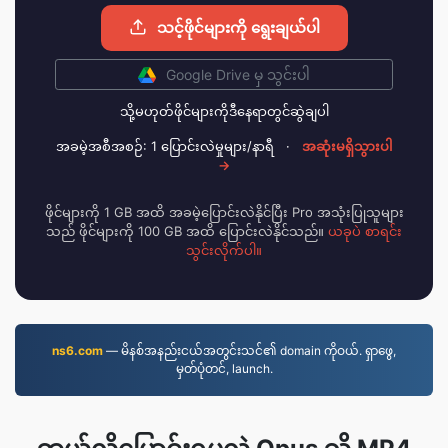
သင့်ဖိုင်များကို ရွေးချယ်ပါ
Google Drive မှ သွင်းပါ
သို့မဟုတ်ဖိုင်များကိုဒီနေရာတွင်ဆွဲချပါ
အခမဲ့အစီအစဉ်: 1 ပြောင်းလဲမှုများ/နာရီ
·
အဆုံးမရှိသွားပါ
→
ဖိုင်များကို 1 GB အထိ အခမဲ့ပြောင်းလဲနိုင်ပြီး Pro အသုံးပြုသူများ
သည် ဖိုင်များကို 100 GB အထိ ပြောင်းလဲနိုင်သည်။
ယခုပဲ စာရင်း
သွင်းလိုက်ပါ။
ns6.com
— မိနစ်အနည်းငယ်အတွင်းသင်၏ domain ကိုဝယ်. ရှာဖွေ,
မှတ်ပုံတင်, launch.