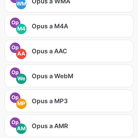
Opus a WMA
WM
Op
Opus a M4A
M4
Op
Opus a AAC
AA
Op
Opus a WebM
We
Op
Opus a MP3
MP
Op
Opus a AMR
AM