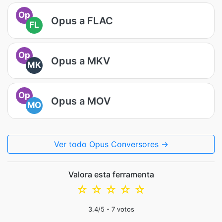
Op
Opus a FLAC
FL
Op
Opus a MKV
MK
Op
Opus a MOV
MO
Ver todo Opus Conversores →
Valora esta ferramenta
☆
☆
☆
☆
☆
3.4
/5 -
7
votos