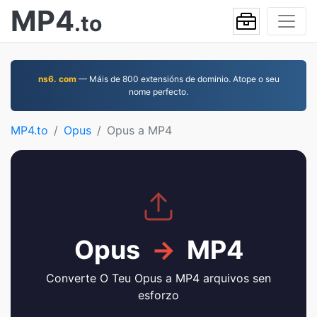
MP4
.to
ns6. com
— Máis de 800 extensións de dominio. Atope o seu
nome perfecto.
MP4.to
Opus
Opus a MP4
Opus
→
MP4
Converte O Teu Opus a MP4 arquivos sen
esforzo