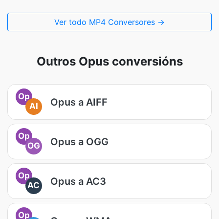
Ver todo MP4 Conversores →
Outros Opus conversións
Op
Opus a AIFF
AI
Op
Opus a OGG
OG
Op
Opus a AC3
AC
Op