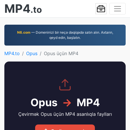
MP4
.to
N6.com
— Domeninizi bir neçə dəqiqədə satın alın. Axtarın,
qeyd edin, başlatın.
MP4.to
Opus
Opus üçün MP4
Opus
→
MP4
Çevirmək Opus üçün MP4 asanlıqla faylları