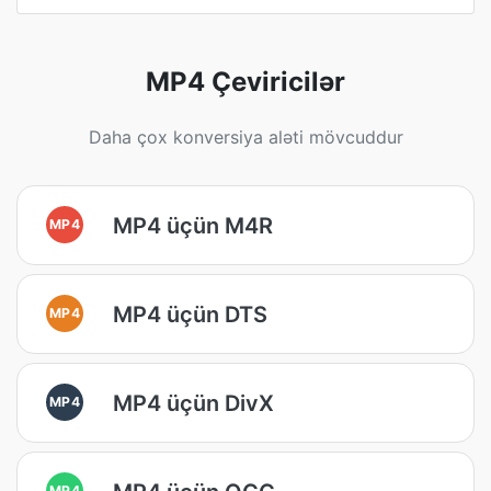
MP4 Çeviricilər
Daha çox konversiya aləti mövcuddur
MP4 üçün M4R
MP4
MP4 üçün DTS
MP4
MP4 üçün DivX
MP4
MP4