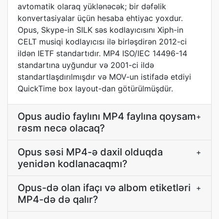
avtomatik olaraq yüklənəcək; bir dəfəlik
konvertasiyalar üçün hesaba ehtiyac yoxdur.
Opus, Skype-in SILK səs kodlayıcısını Xiph-in
CELT musiqi kodlayıcısı ilə birləşdirən 2012-ci
ildən IETF standartıdır. MP4 ISO/IEC 14496-14
standartına uyğundur və 2001-ci ildə
standartlaşdırılmışdır və MOV-un istifadə etdiyi
QuickTime box layout-dan götürülmüşdür.
Opus audio faylını MP4 faylına qoysam
+
rəsm necə olacaq?
Opus səsi MP4-ə daxil olduqda
+
yenidən kodlanacaqmı?
Opus-də olan ifaçı və albom etiketləri
+
MP4-də də qalır?