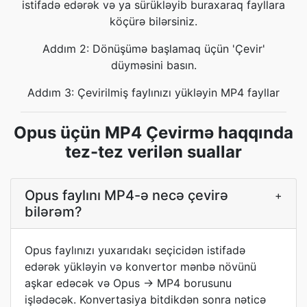
istifadə edərək və ya sürükləyib buraxaraq fayllara
köçürə bilərsiniz.
Addım 2: Dönüşümə başlamaq üçün 'Çevir'
düyməsini basın.
Addım 3: Çevirilmiş faylınızı yükləyin MP4 fayllar
Opus üçün MP4 Çevirmə haqqında
tez-tez verilən suallar
Opus faylını MP4-ə necə çevirə
+
bilərəm?
Opus faylınızı yuxarıdakı seçicidən istifadə
edərək yükləyin və konvertor mənbə növünü
aşkar edəcək və Opus → MP4 borusunu
işlədəcək. Konvertasiya bitdikdən sonra nəticə