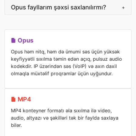
Opus fayllarım şəxsi saxlanılırmı?
+
Opus
Opus həm nitq, həm də ümumi səs üçün yüksək
keyfiyyətli sıxılma təmin edən açıq, pulsuz audio
kodekdir. IP üzərindən səs (VoIP) və axın daxil
olmaqla müxtəlif proqramlar üçün uyğundur.
MP4
MP4 konteyner formatı əla sıxılma ilə video,
audio, altyazı və şəkilləri tək bir faylda saxlaya
bilər.