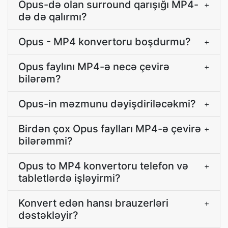
Opus-də olan surround qarışığı MP4-
+
də də qalırmı?
Opus - MP4 konvertoru boşdurmu?
+
Opus faylını MP4-ə necə çevirə
+
bilərəm?
Opus-in məzmunu dəyişdiriləcəkmi?
+
Birdən çox Opus faylları MP4-ə çevirə
+
bilərəmmi?
Opus to MP4 konvertoru telefon və
+
tabletlərdə işləyirmi?
Konvert edən hansı brauzerləri
+
dəstəkləyir?