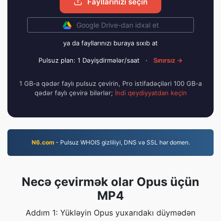
Fayllarınızı seçin
Google Drive-dan idxal et
ya da fayllarınızı buraya sıxıb at
Pulsuz plan: 1 Dəyişdirmələr/saat
·
Sınırsız →
1 GB-a qədər faylı pulsuz çevirin, Pro istifadəçiləri 100 GB-a
qədər faylı çevirə bilərlər;
İndi qeydiyyatdan keçin
N6.com
- Pulsuz WHOIS gizliliyi, DNS və SSL hər domen.
Necə çevirmək olar Opus üçün
MP4
Addım 1: Yükləyin Opus yuxarıdakı düymədən