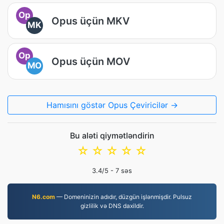
Op
Opus üçün MKV
MK
Op
Opus üçün MOV
MO
Hamısını göstər Opus Çeviricilər →
Bu aləti qiymətləndirin
☆
☆
☆
☆
☆
3.4
/5 -
7
səs
N6.com
— Domeninizin adıdır, düzgün işlənmişdir. Pulsuz
gizlilik və DNS daxildir.