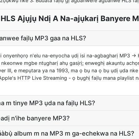
zọụkwụ nke 3: Budata faịlụ gị agbanwere agbanwe HLS faị
HLS Ajụjụ Ndị A Na-ajụkarị Banyere
banwee faịlụ MP3 gaa na HLS?
'iji onyenhọrọ n'elu na-enyocha ụdị isi na-agbagharị MP3 → 
 nkeonwe mgbe ntụgharị ahụ gasịrị; enweghị akaụntụ achọr
 III, e mepụtara ya na 1993, ma ọ bụ na ọ bụ ụdị ụda nke
pple's HTTP Live Streaming - ọ bụghị faịlụ mana playlist
a m tinye MP3 ụda na faịlụ HLS?
-adị n'ihe banyere MP3?
táàbụ̀ album m na MP3 m ga-echekwa na HLS?