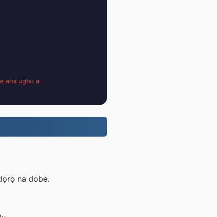
e aha ugbu a
ịdọrọ na dobe.