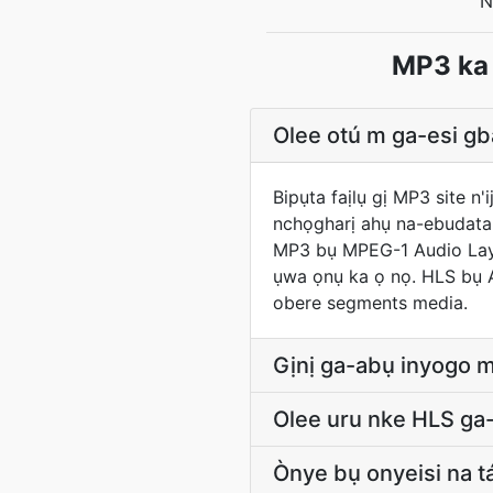
N
MP3 ka 
Olee otú m ga-esi g
Bipụta faịlụ gị MP3 site n
nchọgharị ahụ na-ebudata
MP3 bụ MPEG-1 Audio Layer
ụwa ọnụ ka ọ nọ. HLS bụ A
obere segments media.
Gịnị ga-abụ inyogo m
Olee uru nke HLS ga
Ònye bụ onyeisi na 