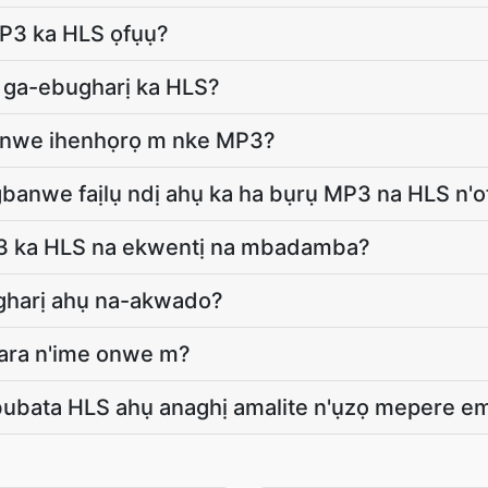
P3 ka HLS ọfụụ?
m ga-ebugharị ka HLS?
nwe ihenhọrọ m nke MP3?
gbanwe faịlụ ndị ahụ ka ha bụrụ MP3 na HLS n'
P3 ka HLS na ekwentị na mbadamba?
ụgharị ahụ na-akwado?
ara n'ime onwe m?
bubata HLS ahụ anaghị amalite n'ụzọ mepere 