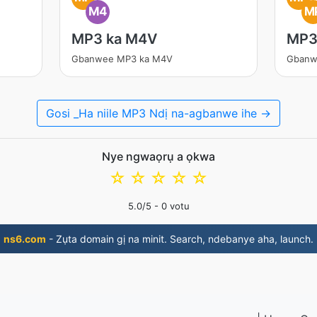
M4
M
MP3 ka M4V
MP3
Gbanwee MP3 ka M4V
Gbanw
Gosi _Ha niile MP3 Ndị na-agbanwe ihe →
Nye ngwaọrụ a ọkwa
☆
☆
☆
☆
☆
5.0
/5 -
0
votu
ns6.com
- Zụta domain gị na minit. Search, ndebanye aha, launch.