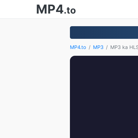
MP4
.to
MP4.to
MP3
MP3 ka HL