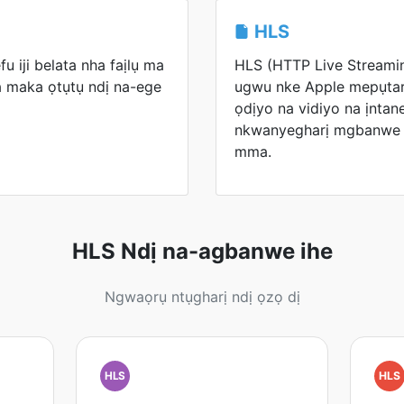
HLS
u iji belata nha faịlụ ma
HLS (HTTP Live Streami
 maka ọtụtụ ndị na-ege
ugwu nke Apple mepụtar
ọdịyo na vidiyo na ịntan
nkwanyegharị mgbanwe 
mma.
HLS Ndị na-agbanwe ihe
Ngwaọrụ ntụgharị ndị ọzọ dị
HLS
HLS