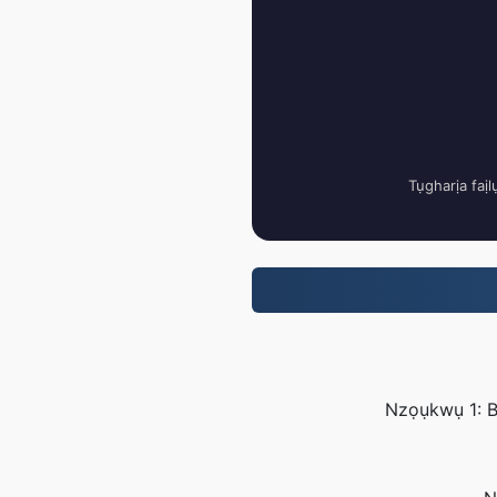
Tụgharịa faịl
Nzọụkwụ 1: Bu