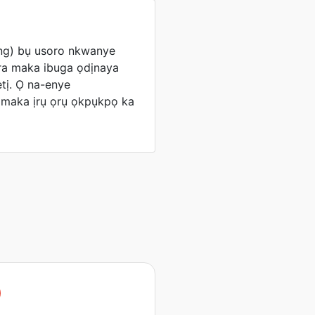
ng) bụ usoro nkwanye
a maka ibuga ọdịnaya
etị. Ọ na-enye
maka ịrụ ọrụ ọkpụkpọ ka