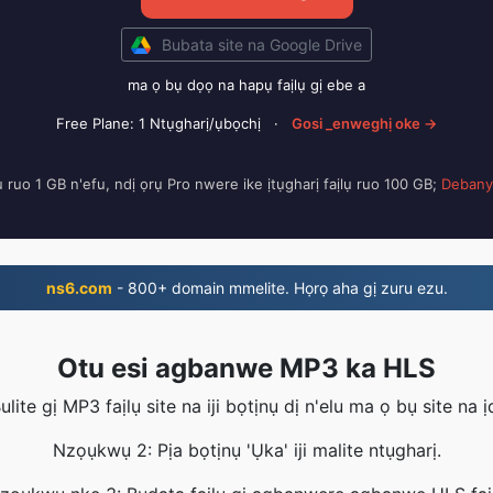
Bubata site na Google Drive
ma ọ bụ dọọ na hapụ faịlụ gị ebe a
Free Plane: 1 Ntụgharị/ụbọchị
·
Gosi _enweghị oke →
ụ ruo 1 GB n'efu, ndị ọrụ Pro nwere ike ịtụgharị faịlụ ruo 100 GB;
Debany
ns6.com
- 800+ domain mmelite. Họrọ aha gị zuru ezu.
Otu esi agbanwe MP3 ka HLS
lite gị MP3 faịlụ site na iji bọtịnụ dị n'elu ma ọ bụ site na 
Nzọụkwụ 2: Pịa bọtịnụ 'Ụka' iji malite ntụgharị.