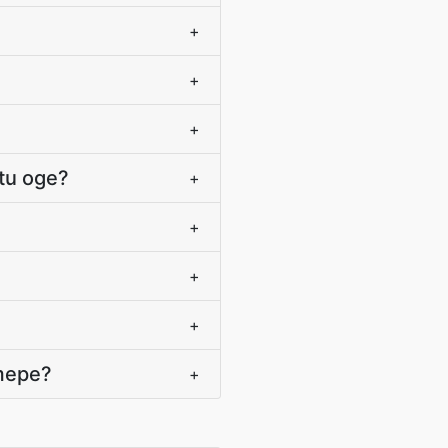
+
+
+
otu oge?
+
+
+
+
emepe?
+