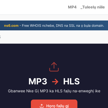
MP4
_Tuleelụ niile
ns6.com
- Free WHOIS nchebe, DNS na SSL na ọ bụla domain.
S
MP3
→
HLS
Gbanwee Nke Gị MP3 ka HLS faịlụ na-enweghị ike
Họrọ faịlụ gị