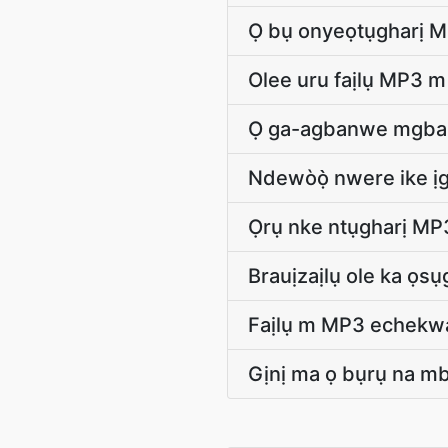
Ọ bụ onyeọtụgharị M
Olee uru faịlụ MP3 
Ọ ga-agbanwe mgba
Ndewòọ̀ nwere ike ị
Ọrụ nke ntụgharị M
Brauịzaịlụ ole ka ọs
Faịlụ m MP3 echekw
Gịnị ma ọ bụrụ na m