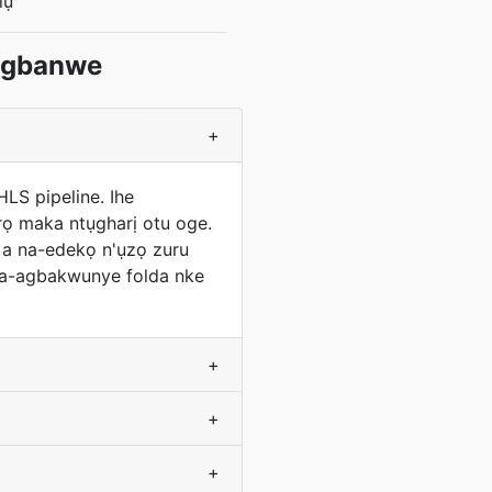
lụ
 Mgbanwe
+
HLS pipeline. Ihe
ọ maka ntụgharị otu oge.
 a na-edekọ n'ụzọ zuru
 na-agbakwunye folda nke
+
+
+