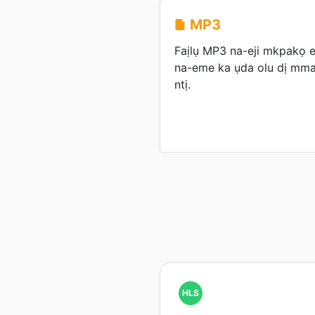
MP3
Faịlụ MP3 na-eji mkpakọ ef
na-eme ka ụda olu dị mma
ntị.
HLS