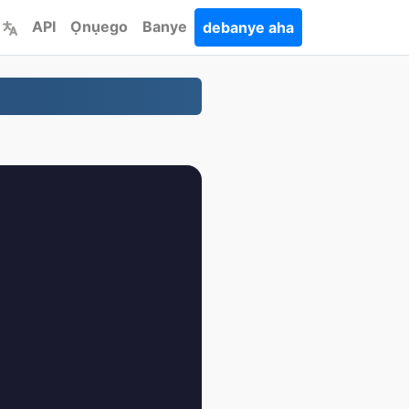
API
Ọnụego
Banye
debanye aha