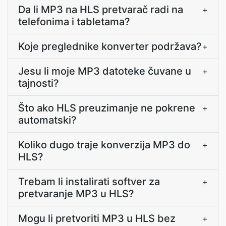
Da li MP3 na HLS pretvarač radi na
+
telefonima i tabletama?
Koje preglednike konverter podržava?
+
Jesu li moje MP3 datoteke čuvane u
+
tajnosti?
Što ako HLS preuzimanje ne pokrene
+
automatski?
Koliko dugo traje konverzija MP3 do
+
HLS?
Trebam li instalirati softver za
+
pretvaranje MP3 u HLS?
Mogu li pretvoriti MP3 u HLS bez
+