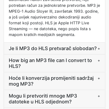
potreban račun za jednokratne pretvorbe. MP3 je
MPEG-1 Audio Sloyer III, završetak 1993. godine,
a još uvijek najuniverzalno dekodiraniji audio
format koji postoji. HLS je Apple HTTP Live
Streaming — ne datoteka, nego popis lista s
mapom kratkih medijskih segmenta.
Je li MP3 do HLS pretvarač slobodan?
+
How big an MP3 file can I convert to
+
HLS?
Hoće li konverzija promijeniti sadržaj
+
mog MP3?
Mogu li pretvoriti mnoge MP3
+
datoteke u HLS odjednom?