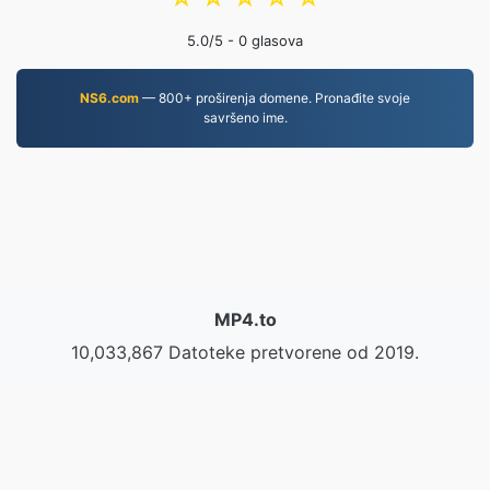
5.0
/5 -
0
glasova
NS6.com
— 800+ proširenja domene. Pronađite svoje
savršeno ime.
MP4.to
10,033,867 Datoteke pretvorene od 2019.
Pravila o privatnosti
|
Uvjeti pružanja usluge
|
O nama
|
Kontaktirajte nas
|
API
|
Uzorci
|
Instaliraj aplikaciju
© 2026 MP4.to
|
VPS.org
LLC | Izradio/la
nadermx