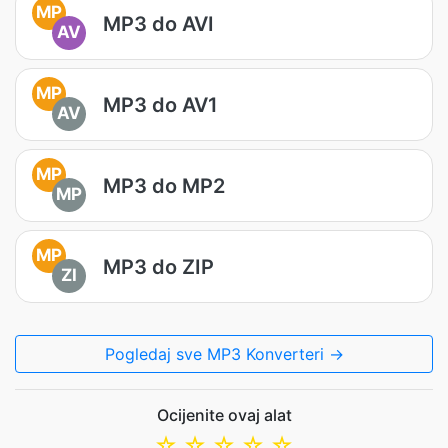
MP
MP3 do AVI
AV
MP
MP3 do AV1
AV
MP
MP3 do MP2
MP
MP
MP3 do ZIP
ZI
Pogledaj sve MP3 Konverteri →
Ocijenite ovaj alat
☆
☆
☆
☆
☆