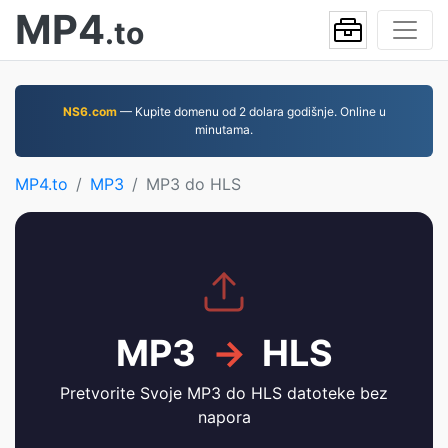
MP4
.to
NS6.com
— Kupite domenu od 2 dolara godišnje. Online u
minutama.
MP4.to
MP3
MP3 do HLS
MP3
→
HLS
Pretvorite Svoje MP3 do HLS datoteke bez
napora