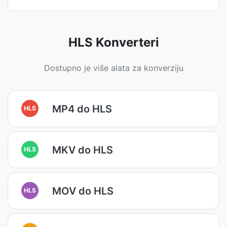
HLS Konverteri
Dostupno je više alata za konverziju
MP4 do HLS
HLS
MKV do HLS
HLS
MOV do HLS
HLS