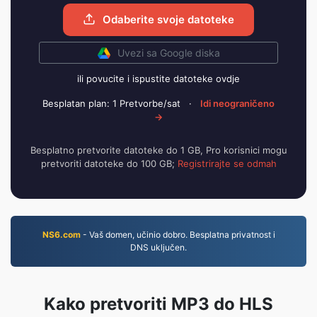
Odaberite svoje datoteke
Uvezi sa Google diska
ili povucite i ispustite datoteke ovdje
Besplatan plan: 1 Pretvorbe/sat
·
Idi neograničeno
→
Besplatno pretvorite datoteke do 1 GB, Pro korisnici mogu
pretvoriti datoteke do 100 GB;
Registrirajte se odmah
NS6.com
- Vaš domen, učinio dobro. Besplatna privatnost i
DNS uključen.
Kako pretvoriti MP3 do HLS