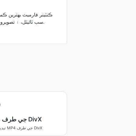
سب ٽائيٽل، ۽ تصويرون هڪ فائل ۾ رکي سگهي ٿو.
MP4 جي طرف DivX
تبديل ڪريو MP4 جي طرف DivX