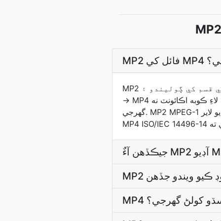
 ڪجي؟
MP2 فائل مٿين چونڊيندڙ کي استعمال ڪندي اپ لوڊ ڪريو ۽ تبديل ڪندڙ ذريعن جي قسم کي ڳوليندو ۽ MP2
→ MP4 پائپ لائن کي هلائيندو. نتيجو پاڻمرادو ڊائون لوڊ ٿيندو جڏھن تبديلي مڪمل ٿيندي؛ هڪ دفعي تبديلي لاءِ ڪوبه اڪائونٽ نه
گھرجي. MP2 MPEG-1 آڊيو لاير II آهي، اهو طبقو جيڪو MP3 کان اڳ ۾ آهي ۽ DVB ۽ DAB نشريات لاءِ آڊيو معيار بڻجي ويو.
۾ سڌو کولڻ گھرجي؟