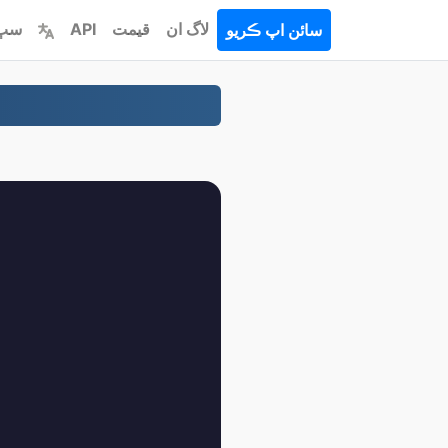
لاگ ان
قيمت
API
سڀ 
سائن اپ ڪريو