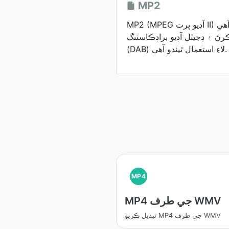
MP2
MP2 (MPEG آڊيو پرت II) هڪ آڊيو ڪمپريشن فارميٽ آهي
ڻ ۽ ڊجيٽل آڊيو براڊڪاسٽنگ
(DAB) لاءِ استعمال ٿيندو آهي.
MP4
MP4 جي طرف WMV
تبديل ڪريو MP4 جي طرف WMV