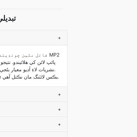
MP2 جي ط
+
MP4 ISO/IEC 14496-14 آهي، 2001 ۾ معياري بڻايو ويو ۽ موو استعمال ڪندو آهي ته QuickTime بڪس لائٽنگ مان نڪتل آهي.
+
+
+