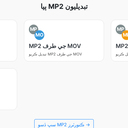
ٻيا MP2 تبديليون
MP
MP
MO
M
MP2 جي طرف MOV
تبديل ڪريو MP2 جي طرف MOV
سڀ ڏسو MP2 ڪنورٽرز →