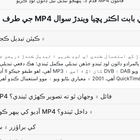
قدم 3: پنهنجو تبديل ٿيل ڊائون لوڊ ڪريو MP4 فائلون
رف MP4 تبديلي بابت اڪثر پڇيا ويندڙ سوال
MP2 فائل کي MP4 ۾ ڪيئن تبديل
جيڪڏھن آءٌ MP2 آڊيو MP4 فائل ۾ وجھان ٿو ته تصوير ڪھڙي ٿيندي؟
MP2 آڊيو کي ٻيهر ڪوڊ ڪيو ويندو جڏھن MP4 ۾ داخل ٿيندو؟
MP4 کي براؤزر 