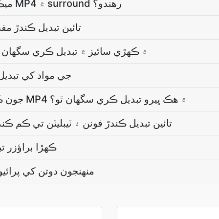
MP2 ۾ surround ميڪ اپ MP4 ۾ surround رھندو؟
MP2 کان MP4 تائين تبديل ڪند
MP2 فائل کي MP4 ۾ ڪهڙي سائيز ۾ تبديل ڪري سگهان
ڇا تبديلي MP2 جي مواد کي 
MP2 جون ڪيتريون ئي فائلون MP4 ۾ هڪ ڀيرو تبديل ڪري سگهان ٿو؟
MP2 کان MP4 تائين تبديل ڪندڙ فونن ۽ ٽيبليٽن تي ڪم 
ڪھڙا براؤزر ت
MP2 منھنجون دوتن کي پرائ