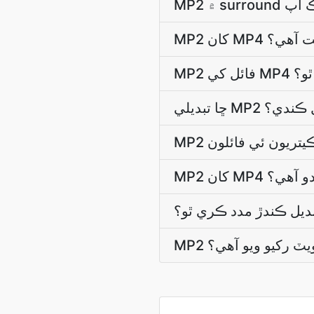
ڙ مفت آهي؟
 ٿو؟
تبديل ڪندي؟
ڪندو آھي؟
بديل ڪندڙ مدد ڪري ٿو؟
يويٽ رکيو ويو آھي؟