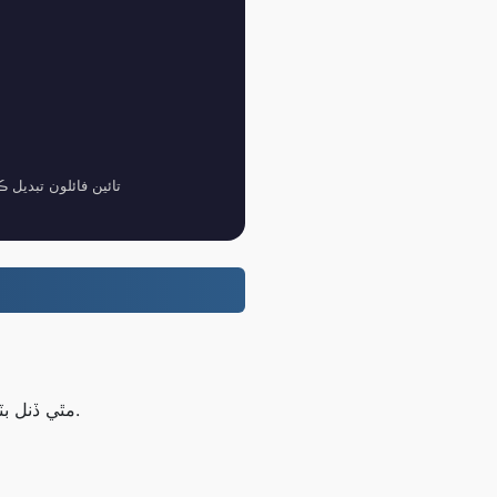
1 GB تائين فائلون مفت ۾ تبديل ڪريو، پرو استعمال ڪندڙ 
قدم 1: پنهنجو اپلوڊ ڪريو MP2 مٿي ڏنل بٽڻ استعمال ڪندي يا ڊريگ ۽ ڊراپ ذريعي فائلون.