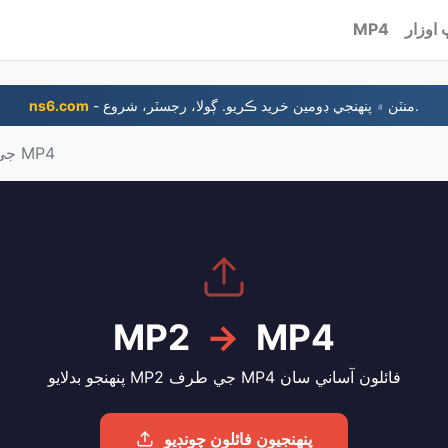
اوزار
MP4
- منٽن ۾ پنهنجي ڊومين خريد ڪريو. ڳولا، رجسٽر، شروع.
ns6.com
MP2 جي طرف MP4
MP2
→
MP4
پنهنجو بدلايو MP2 جي طرف MP4 فائلون آساني سان
پنھنجيون فائلون چونڊيو