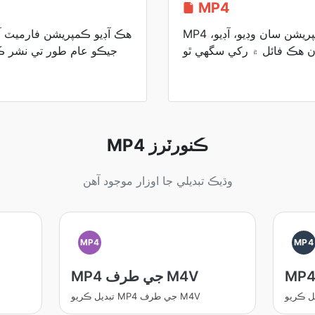
MP4
MP4 ڪنٽينر فارميٽ بهترين ڪمپريشن سان وڊيو، آڊيو،
جيڪو عام طور تي نشر ڪر
MP4 ڪنورٽرز
وڌيڪ تبديلي جا اوزار موجود آهن
MP4
MP4
MP4 جي طرف M4V
تبديل ڪريو MP4 جي طرف M4V