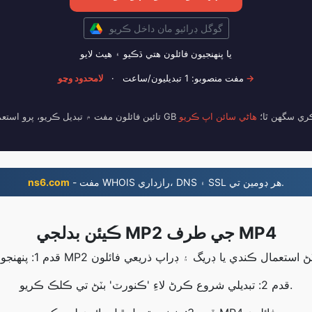
گوگل ڊرائيو مان داخل ڪريو
يا پنھنجيون فائلون ھتي ڌڪيو ۽ ھيٺ لايو
لامحدود وڃو →
مفت منصوبو: 1 تبديليون/ساعت
·
100 GB تائين فائلون تبديل ڪري سگهن ٿا؛
هاڻي سائن اپ ڪريو
- مفت WHOIS رازداري، DNS ۽ SSL هر ڊومين تي.
ns6.com
ڪيئن بدلجي MP2 جي طرف MP4
قدم 2: تبديلي شروع ڪرڻ لاءِ 'ڪنورٽ' بٽڻ تي ڪلڪ ڪريو.