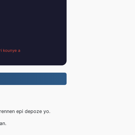
ri kounye a
trennen epi depoze yo.
an.