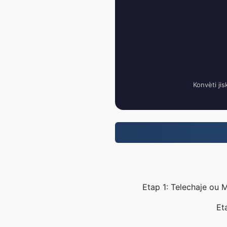
Konvèti jis
Etap 1: Telechaje ou 
Et