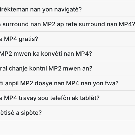
dirèkteman nan yon navigatè?
 surround nan MP2 ap rete surround nan MP4
a MP4 gratis?
 MP2 mwen ka konvèti nan MP4?
ral chanje kontni MP2 mwen an?
i anpil MP2 dosye nan MP4 nan yon fwa?
 MP4 travay sou telefòn ak tablèt?
vètisè a sipòte?