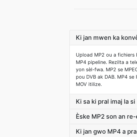
Ki jan mwen ka konv
Upload MP2 ou a fichiers l
MP4 pipeline. Rezilta a t
yon sèl-fwa. MP2 se MPEG-
pou DVB ak DAB. MP4 se I
MOV itilize.
Ki sa ki pral imaj l
Èske MP2 son an re-e
Ki jan gwo MP4 a pr