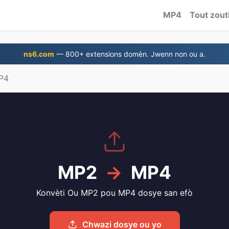
MP4
Tout zout
ns6.com
— 800+ extensions domèn. Jwenn non ou a.
P4
MP2
→
MP4
Konvèti Ou MP2 pou MP4 dosye san efò
Chwazi dosye ou yo