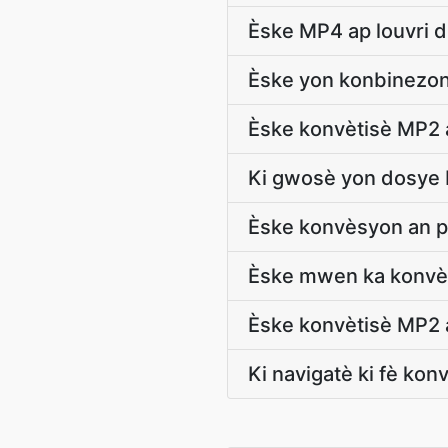
Èske MP4 ap louvri 
Èske yon konbinezon
Èske konvètisè MP2 
Ki gwosè yon dosye
Èske konvèsyon an p
Èske mwen ka konvèt
Èske konvètisè MP2 a
Ki navigatè ki fè kon