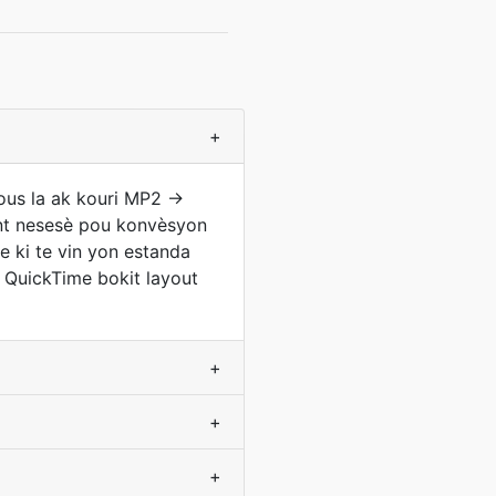
+
sous la ak kouri MP2 →
ont nesesè pou konvèsyon
e ki te vin yon estanda
 QuickTime bokit layout
+
+
+