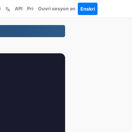
i
API
Pri
Ouvri sesyon an
Enskri