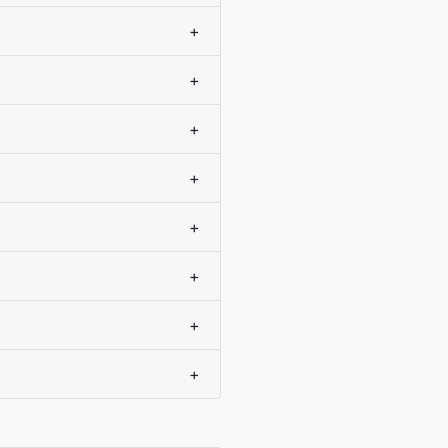
+
?
+
+
+
+
+
+
+