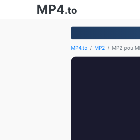
MP4
.to
MP4.to
MP2
MP2 pou M