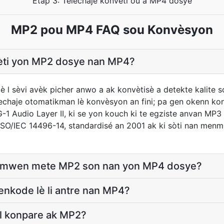
Etap 3: Telechaje konvèti ou a MP4 dosye
MP2 pou MP4 FAQ sou Konvèsyon
èti yon MP2 dosye nan MP4?
è l sèvi avèk picher anwo a ak konvètisè a detekte kalite 
elechaje otomatikman lè konvèsyon an fini; pa gen okenn k
1 Audio Layer II, ki se yon kouch ki te egziste anvan MP3 
SO/IEC 14496-14, standardisé an 2001 ak ki sòti nan menm
a si mwen mete MP2 son nan yon MP4 dosye?
nkode lè li antre nan MP4?
al konpare ak MP2?