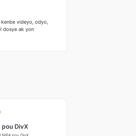
 kenbe videyo, odyo,
èl dosye ak yon
 pou DivX
i MP4 pou DivX