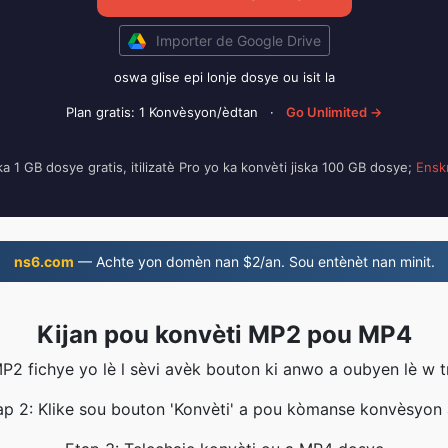
Importer de Google Drive
oswa glise epi lonje dosye ou isit la
Plan gratis: 1 Konvèsyon/èdtan
·
Go Unlimited →
ka 1 GB dosye gratis, itilizatè Pro yo ka konvèti jiska 100 GB dosye;
Ensk
ns6.com
— Achte yon domèn nan $2/an. Sou entènèt nan minit.
Kijan pou konvèti MP2 pou MP4
MP2 fichye yo lè l sèvi avèk bouton ki anwo a oubyen lè w 
ap 2: Klike sou bouton 'Konvèti' a pou kòmanse konvèsyon 