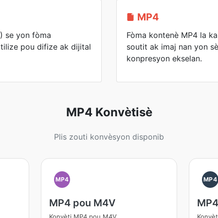
MP4
) se yon fòma
Fòma kontenè MP4 la ka
lize pou difize ak dijital
soutit ak imaj nan yon s
konpresyon ekselan.
MP4 Konvètisè
Plis zouti konvèsyon disponib
MP4
MP4
MP4 pou M4V
MP4
Konvèti MP4 pou M4V
Konvèt