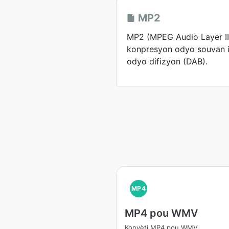
MP2
MP2 (MPEG Audio Layer II
konpresyon odyo souvan iti
odyo difizyon (DAB).
MP4
MP4 pou WMV
Konvèti MP4 pou WMV