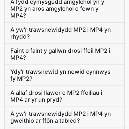
A fydd cymysgedd amgylchol yn y
+
MP2 yn aros amgylchol o fewn y
MP4?
A yw'r trawsnewidydd MP2 i MP4 yn
+
rhydd?
Faint o faint y gallwn drosi ffeil MP2 i
+
MP4?
Ydy'r trawsnewid yn newid cynnwys
+
fy MP2?
A allaf drosi llawer o MP2 ffeiliau i
+
MP4 ar yr un pryd?
A yw'r trawsnewidydd MP2 i MP4 yn
+
gweithio ar ffôn a tabled?