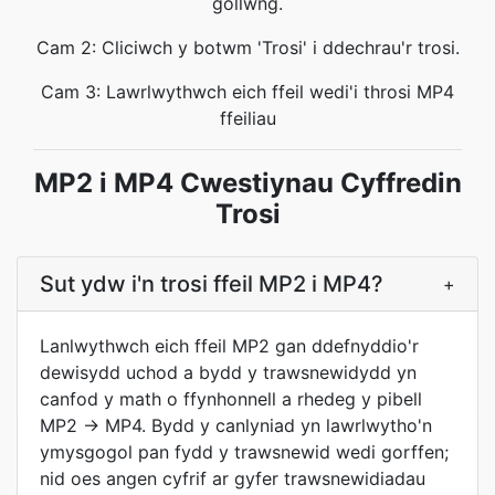
gollwng.
Cam 2: Cliciwch y botwm 'Trosi' i ddechrau'r trosi.
Cam 3: Lawrlwythwch eich ffeil wedi'i throsi MP4
ffeiliau
MP2 i MP4 Cwestiynau Cyffredin
Trosi
Sut ydw i'n trosi ffeil MP2 i MP4?
+
Lanlwythwch eich ffeil MP2 gan ddefnyddio'r
dewisydd uchod a bydd y trawsnewidydd yn
canfod y math o ffynhonnell a rhedeg y pibell
MP2 → MP4. Bydd y canlyniad yn lawrlwytho'n
ymysgogol pan fydd y trawsnewid wedi gorffen;
nid oes angen cyfrif ar gyfer trawsnewidiadau