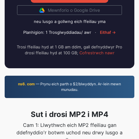
Mewnforio o Google Drive
neu lusgo a gollwng eich ffeiliau yma
Planhigion: 1 Trosglwyddiadau/ awr
·
Eithaf →
Trosi ffeiliau hyd at 1 GB am ddim, gall defnyddwyr Pro
drosi ffeiliau hyd at 100 GB;
Cofrestrwch nawr
ns6. com
— Prynu eich parth o $2/blwyddyn. Ar-lein mewn
munudau.
Sut i drosi MP2 i MP4
Cam 1: Llwythwch eich MP2 ffeiliau gan
ddefnyddio'r botwm uchod neu drwy lusgo a