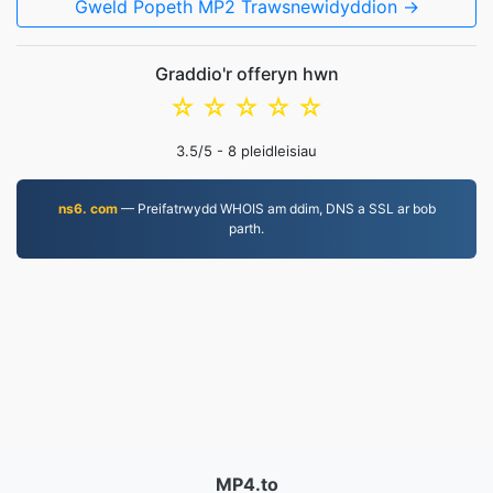
Gweld Popeth MP2 Trawsnewidyddion →
Graddio'r offeryn hwn
☆
☆
☆
☆
☆
3.5
/5 -
8
pleidleisiau
ns6. com
— Preifatrwydd WHOIS am ddim, DNS a SSL ar bob
parth.
MP4.to