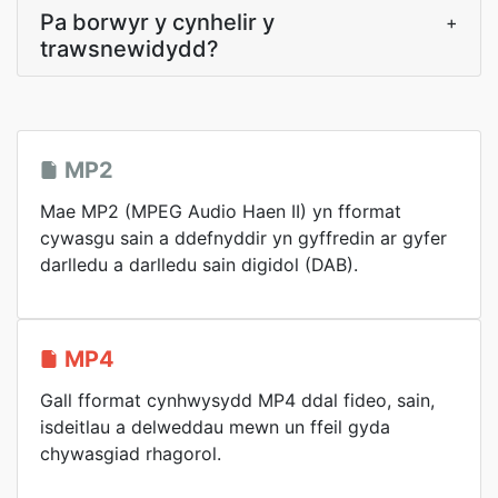
Pa borwyr y cynhelir y
+
trawsnewidydd?
MP2
Mae MP2 (MPEG Audio Haen II) yn fformat
cywasgu sain a ddefnyddir yn gyffredin ar gyfer
darlledu a darlledu sain digidol (DAB).
MP4
Gall fformat cynhwysydd MP4 ddal fideo, sain,
isdeitlau a delweddau mewn un ffeil gyda
chywasgiad rhagorol.