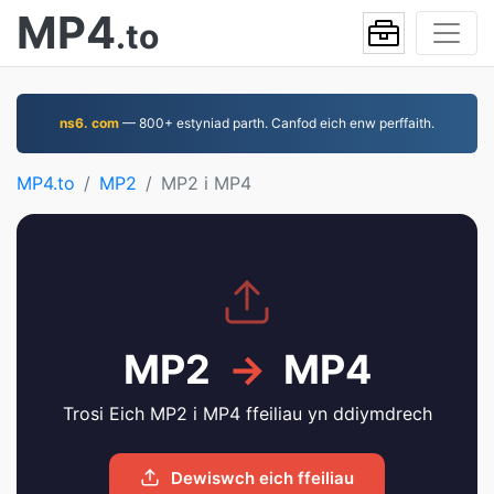
MP4
.to
ns6. com
— 800+ estyniad parth. Canfod eich enw perffaith.
MP4.to
MP2
MP2 i MP4
MP2
→
MP4
Trosi Eich MP2 i MP4 ffeiliau yn ddiymdrech
Dewiswch eich ffeiliau