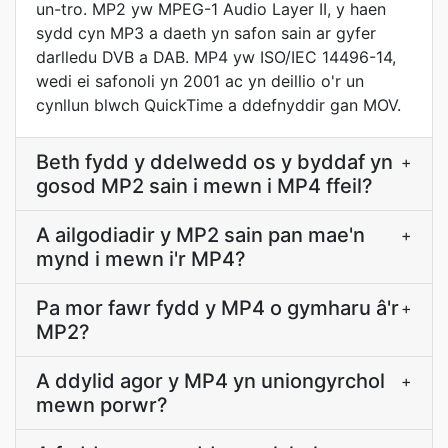
un-tro. MP2 yw MPEG-1 Audio Layer II, y haen
sydd cyn MP3 a daeth yn safon sain ar gyfer
darlledu DVB a DAB. MP4 yw ISO/IEC 14496-14,
wedi ei safonoli yn 2001 ac yn deillio o'r un
cynllun blwch QuickTime a ddefnyddir gan MOV.
Beth fydd y ddelwedd os y byddaf yn
+
gosod MP2 sain i mewn i MP4 ffeil?
A ailgodiadir y MP2 sain pan mae'n
+
mynd i mewn i'r MP4?
Pa mor fawr fydd y MP4 o gymharu â'r
+
MP2?
A ddylid agor y MP4 yn uniongyrchol
+
mewn porwr?