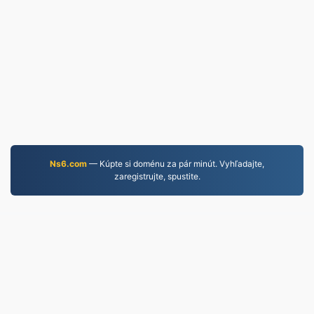
Ns6.com
— Kúpte si doménu za pár minút. Vyhľadajte,
zaregistrujte, spustite.
MP4.to
10,035,325 Súbory konvertované od roku 2019
Zásady ochrany osobných údajov
|
Podmienky
služby
|
O nás
|
Kontaktujte nás
|
API
|
Vzorky
|