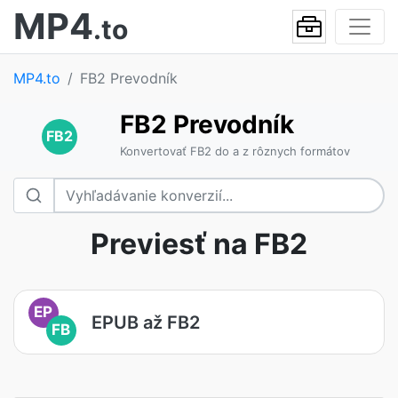
MP4
.to
MP4.to
FB2 Prevodník
FB2 Prevodník
FB2
Konvertovať FB2 do a z rôznych formátov
Previesť na FB2
EP
EPUB až FB2
FB