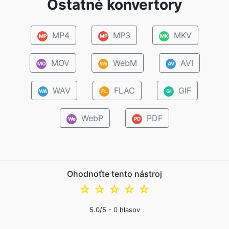
Ostatné konvertory
MP4
MP3
MKV
MP
MP
MK
MOV
WebM
AVI
MO
We
AV
WAV
FLAC
GIF
WA
FL
GI
WebP
PDF
We
PD
Ohodnoťte tento nástroj
☆
☆
☆
☆
☆
5.0
/5 -
0
hlasov