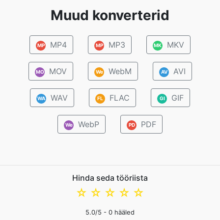
Muud konverterid
MP4
MP3
MKV
MP
MP
MK
MOV
WebM
AVI
MO
We
AV
WAV
FLAC
GIF
WA
FL
GI
WebP
PDF
We
PD
Hinda seda tööriista
☆
☆
☆
☆
☆
5.0
/5 -
0
hääled