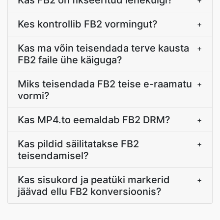
Kas FB2 on fikseeritud lehekülgi?
+
Kes kontrollib FB2 vormingut?
+
Kas ma võin teisendada terve kausta
+
FB2 faile ühe käiguga?
Miks teisendada FB2 teise e-raamatu
+
vormi?
Kas MP4.to eemaldab FB2 DRM?
+
Kas pildid säilitatakse FB2
+
teisendamisel?
Kas sisukord ja peatüki markerid
+
jäävad ellu FB2 konversioonis?