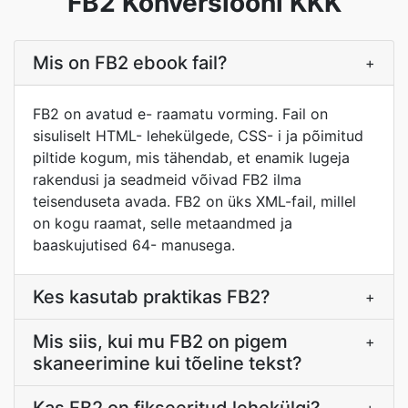
FB2 Konversiooni KKK
Mis on FB2 ebook fail?
+
FB2 on avatud e- raamatu vorming. Fail on
sisuliselt HTML- lehekülgede, CSS- i ja põimitud
piltide kogum, mis tähendab, et enamik lugeja
rakendusi ja seadmeid võivad FB2 ilma
teisenduseta avada. FB2 on üks XML-fail, millel
on kogu raamat, selle metaandmed ja
baaskujutised 64- manusega.
Kes kasutab praktikas FB2?
+
Mis siis, kui mu FB2 on pigem
+
skaneerimine kui tõeline tekst?