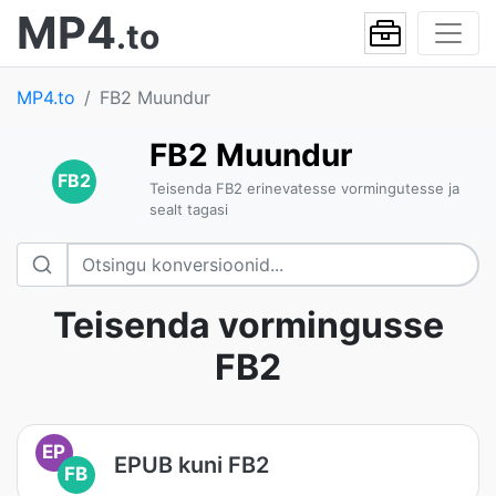
MP4
.to
MP4.to
FB2 Muundur
FB2 Muundur
FB2
Teisenda FB2 erinevatesse vormingutesse ja
sealt tagasi
Teisenda vormingusse
FB2
EP
EPUB kuni FB2
FB