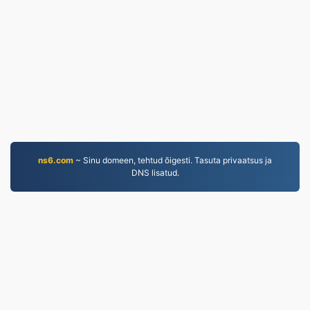
ns6.com
~ Sinu domeen, tehtud õigesti. Tasuta privaatsus ja
DNS lisatud.
MP4.to
10,036,578 Alates 2019. aastast konverteeritud failid
Privaatsuspoliitika
|
Teenusetingimused
|
Meist
|
Võta
meiega ühendust
|
API
|
Proovid
|
Paigalda rakendus