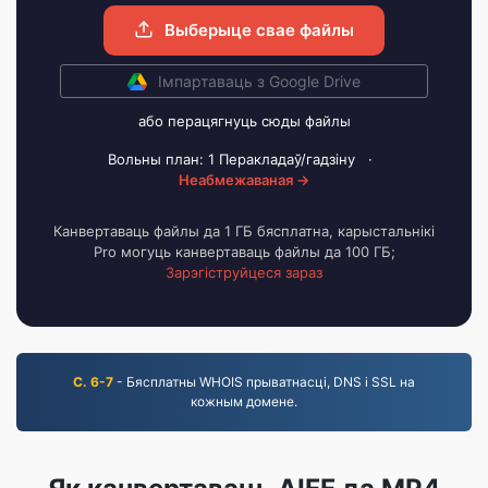
Выберыце свае файлы
Імпартаваць з Google Drive
або перацягнуць сюды файлы
Вольны план: 1 Перакладаў/гадзіну
·
Неабмежаваная →
Канвертаваць файлы да 1 ГБ бясплатна, карыстальнікі
Pro могуць канвертаваць файлы да 100 ГБ;
Зарэгіструйцеся зараз
С. 6-7
- Бясплатны WHOIS прыватнасці, DNS і SSL на
кожным домене.