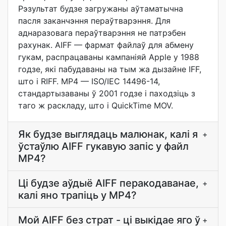
Рэзультат будзе загружаны аўтаматычна
пасля заканчэння пераўтварэння. Для
аднаразовага пераўтварэння не патрэбен
рахунак. AIFF — фармат файлаў для абмену
гукам, распрацаваны кампаніяй Apple у 1988
годзе, які пабудаваны на тым жа дызайне IFF,
што і RIFF. MP4 — ISO/IEC 14496-14,
стандартызаваны ў 2001 годзе і паходзіць з
таго ж раскладу, што і QuickTime MOV.
Як будзе выглядаць малюнак, калі я
+
ўстаўлю AIFF гукавую запіс у файл
MP4?
Ці будзе аўдыё AIFF перакодаванае,
+
калі яно трапіць у MP4?
Мой AIFF без страт - ці выкідае яго ў
+