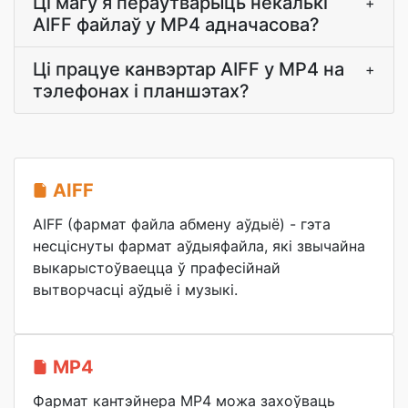
Ці магу я пераўтварыць некалькі
+
AIFF файлаў у MP4 адначасова?
Ці працуе канвэртар AIFF у MP4 на
+
тэлефонах і планшэтах?
AIFF
AIFF (фармат файла абмену аўдыё) - гэта
несціснуты фармат аўдыяфайла, які звычайна
выкарыстоўваецца ў прафесійнай
вытворчасці аўдыё і музыкі.
MP4
Фармат кантэйнера MP4 можа захоўваць