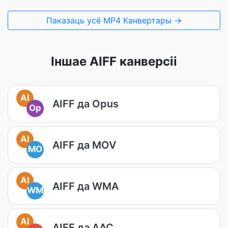
Паказаць усё MP4 Канвертары →
Іншае AIFF канверсіі
AI
AIFF да Opus
Op
AI
AIFF да MOV
MO
AI
AIFF да WMA
WM
AI
AIFF да AAC