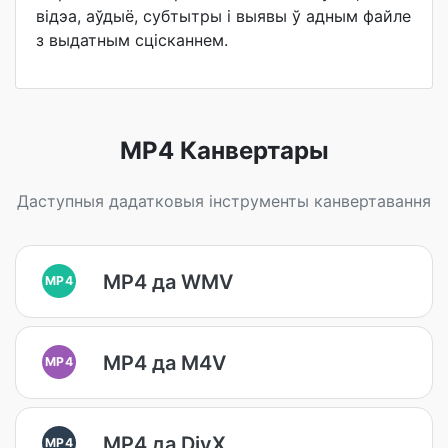
відэа, аўдыё, субтытры і выявы ў адным файле
з выдатным сцісканнем.
MP4 Канвертары
Даступныя дадатковыя інструменты канвертавання
MP4 да WMV
MP4
MP4 да M4V
MP4
MP4 да DivX
MP4