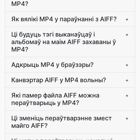
MP4?
Як вялікі MP4 у параўнанні з AIFF?
+
Ці будуць тэгі выканаўцаў і
+
альбомаў на маім AIFF захаваны ў
MP4?
Адкрыць MP4 у браўзэры?
+
Канвэртар AIFF у MP4 вольны?
+
Які памер файла AIFF можна
+
пераўтварыць у MP4?
Ці зменіць пераўтварэнне змест
+
майго AIFF?