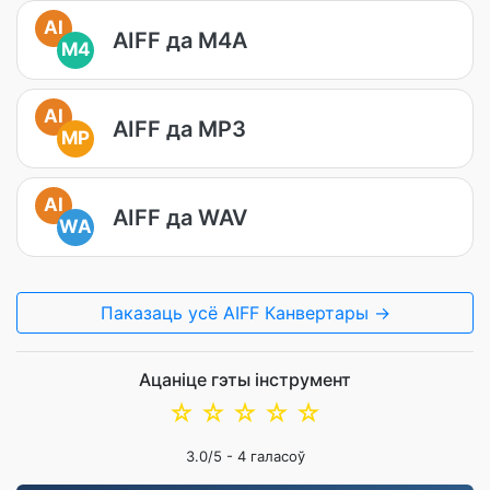
AI
AIFF да M4A
M4
AI
AIFF да MP3
MP
AI
AIFF да WAV
WA
Паказаць усё AIFF Канвертары →
Ацаніце гэты інструмент
☆
☆
☆
☆
☆
3.0
/5 -
4
галасоў