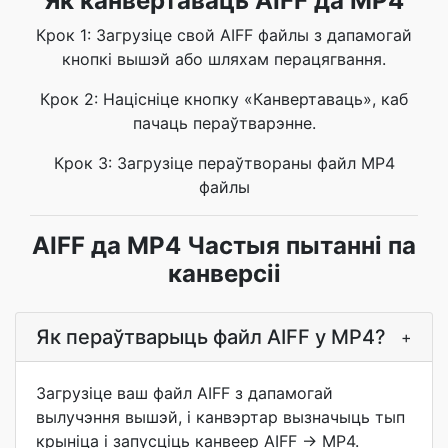
Як канвертаваць AIFF да MP4
Крок 1: Загрузіце свой AIFF файлы з дапамогай
кнопкі вышэй або шляхам перацягвання.
Крок 2: Націсніце кнопку «Канвертаваць», каб
пачаць пераўтварэнне.
Крок 3: Загрузіце пераўтвораны файл MP4
файлы
AIFF да MP4 Частыя пытанні па
канверсіі
Як пераўтварыць файл AIFF у MP4?
+
Загрузіце ваш файл AIFF з дапамогай
вылучэння вышэй, і канвэртар вызначыць тып
крыніца і запусціць канвеер AIFF → MP4.