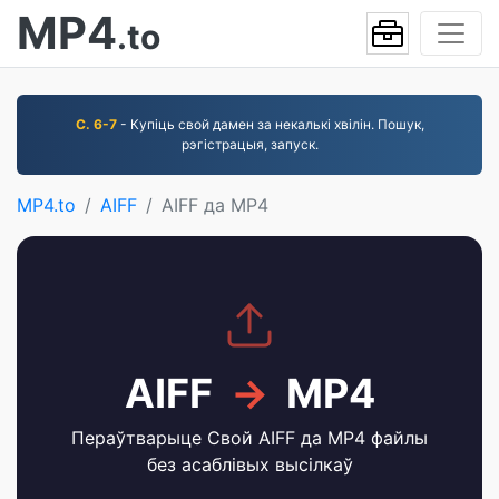
MP4
.to
С. 6-7
- Купіць свой дамен за некалькі хвілін. Пошук,
рэгістрацыя, запуск.
MP4.to
AIFF
AIFF да MP4
AIFF
→
MP4
Пераўтварыце Свой AIFF да MP4 файлы
без асаблівых высілкаў