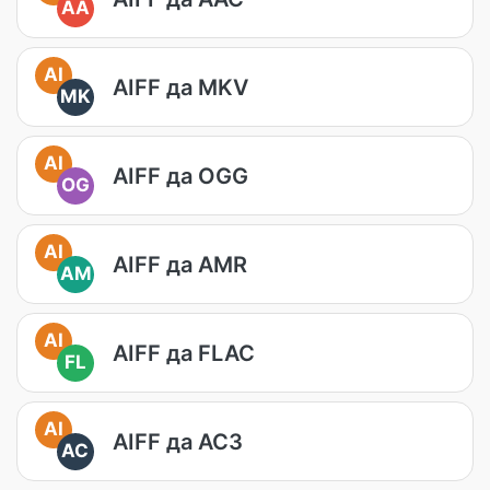
AA
AI
AIFF да MKV
MK
AI
AIFF да OGG
OG
AI
AIFF да AMR
AM
AI
AIFF да FLAC
FL
AI
AIFF да AC3
AC