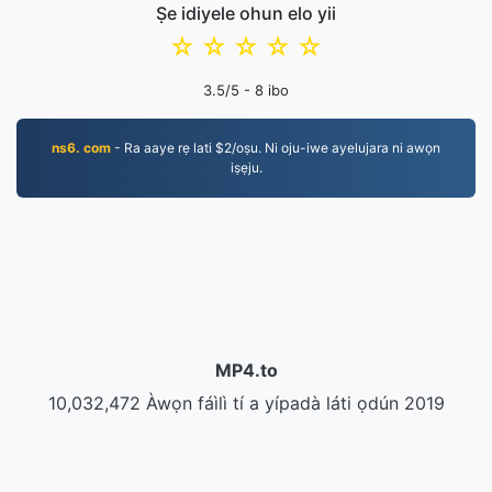
Ṣe idiyele ohun elo yii
☆
☆
☆
☆
☆
3.5
/5 -
8
ibo
ns6. com
- Ra aaye rẹ lati $2/oṣu. Ni oju-iwe ayelujara ni awọn
iṣẹju.
MP4.to
10,032,472 Àwọn fáìlì tí a yípadà láti ọdún 2019
Ìlànà Ìpamọ́
|
Àwọn Àdéhùn Iṣẹ́
|
Nipa re
|
Pe wa
|
API
|
Àwọn Ààtò
|
Fi Àwọn Àtòjọ-ètò Pamọ́