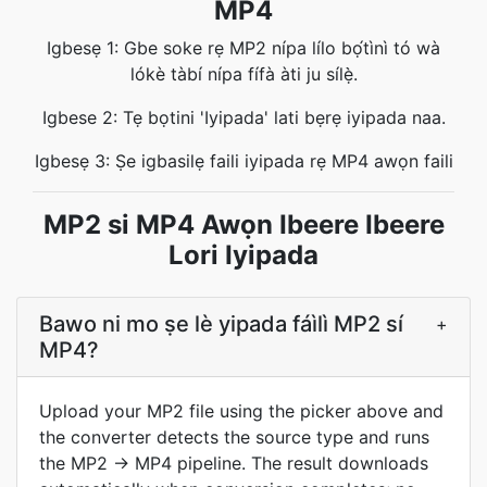
MP4
Igbesẹ 1: Gbe soke rẹ MP2 nípa lílo bọ́tìnì tó wà
lókè tàbí nípa fífà àti ju sílẹ̀.
Igbese 2: Tẹ bọtini 'Iyipada' lati bẹrẹ iyipada naa.
Igbesẹ 3: Ṣe igbasilẹ faili iyipada rẹ MP4 awọn faili
MP2 si MP4 Awọn Ibeere Ibeere
Lori Iyipada
Bawo ni mo ṣe lè yipada fáìlì MP2 sí
+
MP4?
Upload your MP2 file using the picker above and
the converter detects the source type and runs
the MP2 → MP4 pipeline. The result downloads