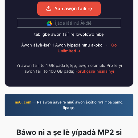
Yan awọn faili rẹ
Ìjáde láti inú Àkọ́lé
tabi gbé àwọn fáìlì rẹ̀ lọ́wọ́lọ́wọ́ níbẹ̀
Àwọn ààyè-iṣẹ́: 1 Àwọn ìyipadà nínú àkókò
·
Go
Unlimited →
Yi awọn faili to 1 GB pada lọfẹẹ, awọn olumulo Pro le yi
awọn faili to 100 GB pada;
Forukọsilẹ nisinsinyi
ns6. com
— Rá àwọn ààyè rẹ̀ nínú àwọn àkókò. Wá, fipa pamọ́,
fipa ṣẹ́.
Báwo ni a ṣe lè yípadà MP2 si