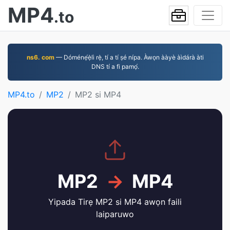
MP4
.to
ns6. com
— Dóménẹ́ẹ̀lì rẹ̀, tí a tí ṣé nípa. Àwọn ààyè àìdárà àti
DNS tí a fi pamọ́.
MP4.to
MP2
MP2 si MP4
MP2
→
MP4
Yipada Tirẹ MP2 si MP4 awọn faili
laiparuwo