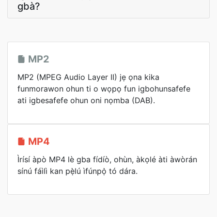
gbà?
MP2
MP2 (MPEG Audio Layer II) jẹ ọna kika
funmorawon ohun ti o wọpọ fun igbohunsafefe
ati igbesafefe ohun oni nọmba (DAB).
MP4
Ìrísí àpò MP4 lè gba fídíò, ohùn, àkọlé àti àwòrán
sínú fáìlì kan pẹ̀lú ìfúnpọ̀ tó dára.