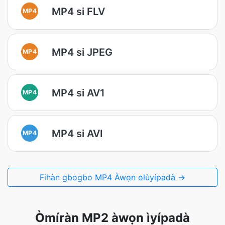
MP4 si FLV
MP4
MP4 si JPEG
MP4
MP4 si AV1
MP4
MP4 si AVI
MP4
Fihàn gbogbo MP4 Àwọn olùyípadà →
Òmíràn MP2 àwọn ìyípadà