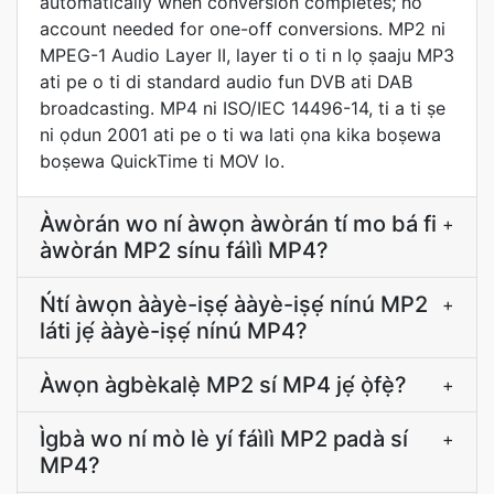
automatically when conversion completes; no
account needed for one-off conversions. MP2 ni
MPEG-1 Audio Layer II, layer ti o ti n lọ ṣaaju MP3
ati pe o ti di standard audio fun DVB ati DAB
broadcasting. MP4 ni ISO/IEC 14496-14, ti a ti ṣe
ni ọdun 2001 ati pe o ti wa lati ọna kika boṣewa
boṣewa QuickTime ti MOV lo.
Àwòrán wo ní àwọn àwòrán tí mo bá fi
+
àwòrán MP2 sínu fáìlì MP4?
Ńtí àwọn ààyè-iṣẹ́ ààyè-iṣẹ́ nínú MP2
+
láti jẹ́ ààyè-iṣẹ́ nínú MP4?
Àwọn àgbèkalẹ̀ MP2 sí MP4 jẹ́ ọ̀fẹ̀?
+
Ìgbà wo ní mò lè yí fáìlì MP2 padà sí
+
MP4?