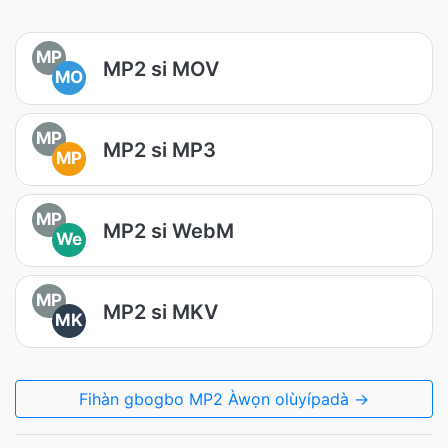
MP
MP2 si MOV
MO
MP
MP2 si MP3
MP
MP
MP2 si WebM
We
MP
MP2 si MKV
MK
Fihàn gbogbo MP2 Àwọn olùyípadà →