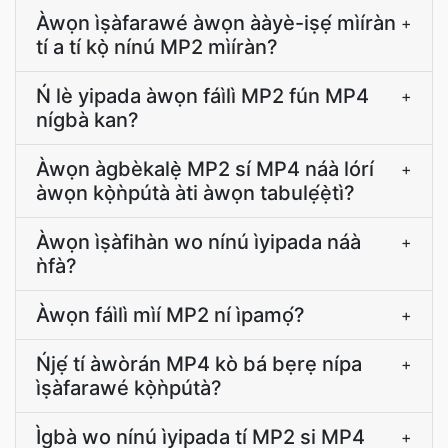
Àwọn ìṣàfarawé àwọn ààyè-iṣẹ́ mìíràn
+
tí a tí kọ̀ nínú MP2 mìíràn?
Ń lè yipada àwọn fáìlì MP2 fún MP4
+
nígbà kan?
Àwọn àgbèkalẹ̀ MP2 sí MP4 náà lórí
+
àwọn kọ̀ǹpútà àti àwọn tabulẹ́ẹ̀tì?
Àwọn ìṣàfihàn wo nínú ìyipada náà
+
ǹfà?
Àwọn fáìlì mìí MP2 ní ìpamọ́?
+
Ńjẹ́ tí àwòrán MP4 kò bá bẹrẹ nípa
+
ìṣàfarawé kọ̀ǹpútà?
Ìgbà wo nínú ìyipada tí MP2 si MP4
+