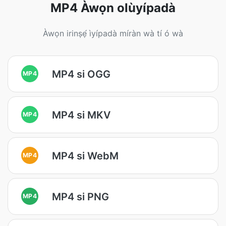
MP4 Àwọn olùyípadà
Àwọn irinṣẹ́ ìyípadà míràn wà tí ó wà
MP4 si OGG
MP4
MP4 si MKV
MP4
MP4 si WebM
MP4
MP4 si PNG
MP4