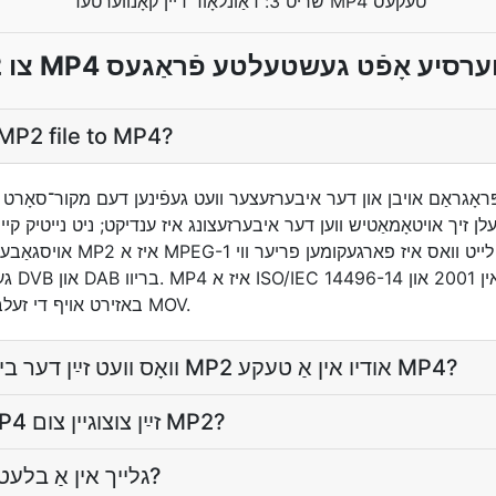
שריט 3: דאַונלאָוד דיין קאָנווערטעד MP4 טעקעס
 MP4 קאָנווערסיע אָפֿט געשטעלטע פֿראַגעס
MP2 file to MP4?
אױסגאַבע פֿאַר אַמאָליקע איבע
געוואר
באזירט אויף די זעלבע קוויטשט קעסטל אויסלייג ווי MOV.
וואָס וועט זײַן דער בילד אױב איך אַרײַנשטעלן MP2 אודיו אין אַ טעקע MP4?
ווי גרײסלעך װעט דער MP4 זײַן צוצוגײן צום MP2?
אױפֿהײבן די MP4 גלייך אין אַ בלעטערער?