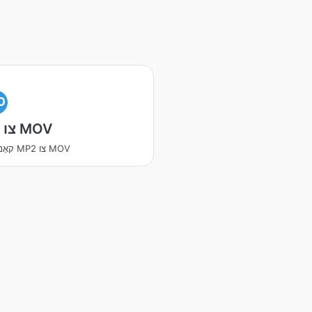
O
MP2 צו MOV
קאָנווערטירן MP2 צו MOV