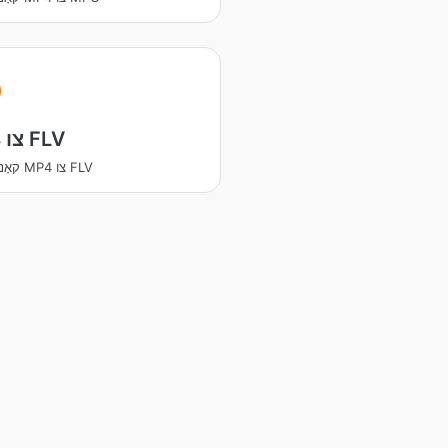
MP4 צו FLV
קאָנווערטירן MP4 צו FLV