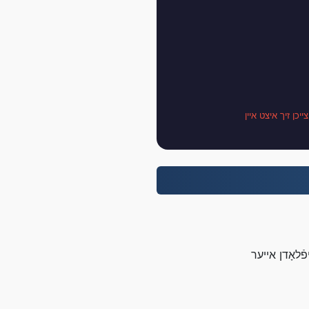
צייכן זיך איצט איין