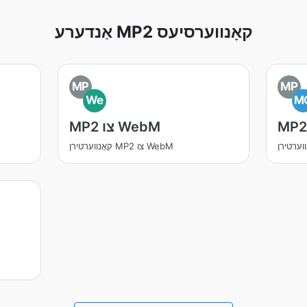
אַנדערע MP2 קאָנווערסיעס
MP
MP
We
M
MP2 צו WebM
קאָנווערטירן MP2 צו WebM