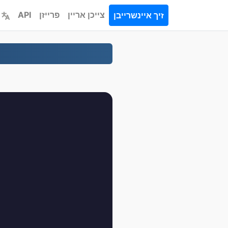
צייכן אריין
פרייזן
API
זיך איינשרייבן