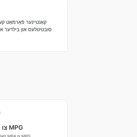
סובטיטלעס און בילדער אין
MP4 צו MPG
קאָנווערטירן MP4 צו MPG