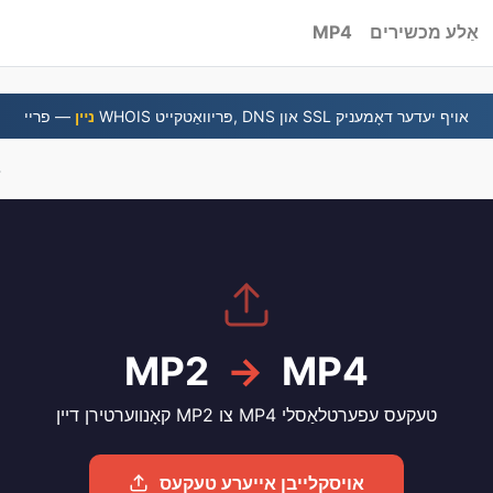
אַלע מכשירים
MP4
— פריי WHOIS פּריוואַטקייט, DNS און SSL אויף יעדער דאָמעניק
נײן
2
MP2
→
MP4
קאָנווערטירן דיין MP2 צו MP4 טעקעס עפערטלאַסלי
אויסקלייבן אייערע טעקעס