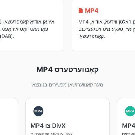
MP4
MP4 קאַנטיינער פֿאָרמאַט קען האַלטן ווידעא, אַודיאָ,
 II
 איין טעקע מיט ויסגעצייכנט
פֿאָרמאַט וואָס איז אָפט 
קאַמפּרעשאַן.
דיגיטאַל אַודיאָ בראָדקאַסטינג (B
MP4 קאָנווערטערס
מער קאנווערזשאַן מכשירים בנימצא
MP4
MP4
MP4 צו DivX
קאָנווערטירן MP4 צו DivX