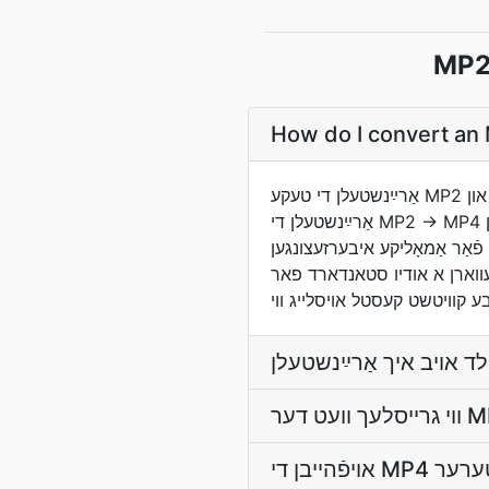
How do I convert an 
אַרײַנשטעלן די טעקע MP2 ניצן דעם סעלעקציע־פּראָגראַם אויבן און דער איבערזעצער וועט געפֿינען דעם מקור־סאָרט און
אַרײַנשטעלן די MP2 → MP4 פּאַפּיר. די רעזולטאטן אַרײַנשטעלן זיך אויטאָמאַטיש װען דער איבערזעצונג איז ענדיקט; ניט נייטיק קיין
רזעצונגען MP2 איז א MPEG-1 אודיו לייט 2, א לייט וואס איז פארגעקומען פריער ווי MP3 און איז
ן א אודיו סטאנדארד פאר DVB און DAB בריוו. MP4 איז א ISO/IEC 14496-14 סטאנדאַרד, סטענדאַרדיזירט אין 2001 און