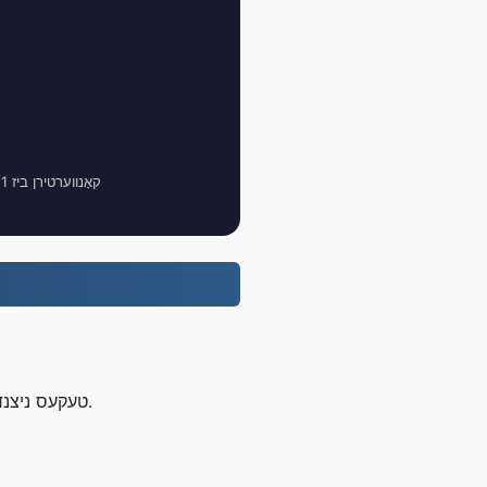
קאָנווערטירן ביז 1 גיגאבייט טעקעס פריי, פּראָ באַניצער קענען קאָנווערטירן ביז 100 גיגאבייט טעקעס;
שריט 1: אַרויפֿלאָדן אייער MP2 טעקעס ניצנדיק דעם קנעפּל אויבן אדער דורך שלעפּן און פאַלן.