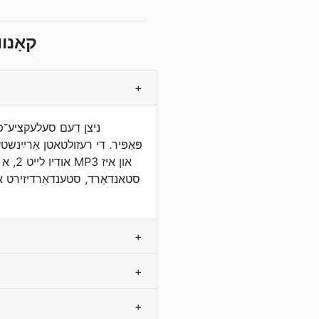
MP2 צו
+
+
+
+