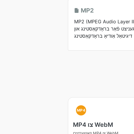
MP2
MP2 (MPEG Audio Layer) איז אַן אַודיאָ קאַמפּרעשאַן
געניצט פֿאַר בראָדקאַסטינג און
DA).
MP4
MP4 צו WebM
קאָנווערטירן MP4 צו WebM