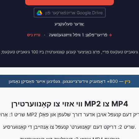
אַרײַנפֿאַרקער פֿון Google Drive
אָדער סעלעקציע:
װײַז ניט →
פֿרײַער־פּלאַן: 1 װיפֿל װײַזונגען/שעה
·
נײן
— 800+ דאָמעניק װידערצײגונגען. געפֿינען אײַער פּאַסיקן נאָמען
ווי אזוי צו קאָנווערטירן MP2 צו MP4
שריט 2: דריקט דעם 'קאָנווערט' קנעפּל צו אָנהייבן די קאָנווערסיע.