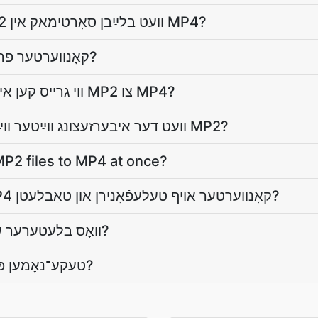
צי אַ סאָרטימאַק אין MP2 װעט בלײַבן סאָרטימאַק אין MP4?
איז דער MP2 צו MP4 קאָנווערטער פריי?
ווי גרײס קען איך איבערװײַזן אַ טעקע פֿון MP2 צו MP4?
װעט דער איבערזעצונג װײַטער װײַזן דעם אינהאַלט פֿון מײַן MP2?
P2 files to MP4 at once?
אַרבעט דער MP2 צו MP4 קאָנווערטער אויף טעלעפֿאָנירן און טאַבלעטן?
וואָס בלעטערער שטיצט דער קאָנווערטער?
זײַנען מײַנע MP2 טעקע־נאָמען פּריוואַט?