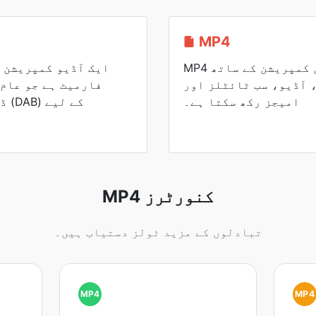
MP4
MP4 کنٹینر فارمیٹ بہترین کمپریشن کے ساتھ
 آڈیو، سب ٹائٹلز اور
فارمیٹ ہے جو عام
امیجز رکھ سکتا ہے۔
ڈی
MP4 کنورٹرز
تبادلوں کے مزید ٹولز دستیاب ہیں۔
MP4
MP4