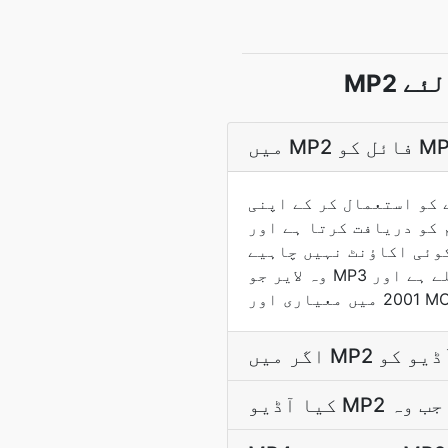
MP فائل اپ لوڈ کریں اور تبدیل کرنے والا ذريعہ
فت کرتا ہے اور MP2 → MP4 پائپ لائن چلاتا ہے. تبدیل کرنے کے بعد نتيجہ خودکار طور پر
یے. MP2 MPEG-1 آڈیو لایر II ہے،
وہ لایر جو MP3 سے پہلے ہے اور DVB اور DAB نشر کے لئے آڈیو معیار بن گیا. MP4 ISO/IEC 14496-14 ہے،