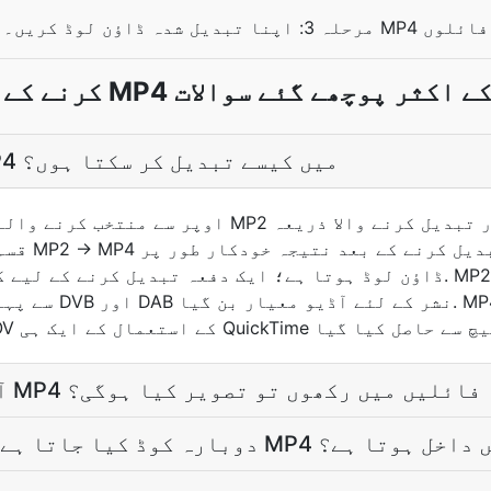
مرحلہ 3: اپنا تبدیل شدہ ڈاؤن لوڈ کریں۔ MP4 فائلوں
ے MP4 تبادلوں کے اکثر پوچھے گئے سوالات
میں MP2 فائل کو MP4 میں کیسے تبدیل کر سکتا ہوں؟
اوپر سے منتخب کرنے والے کو استعمال کر کے اپنی 2
قسم کو دریا
ڈاؤن لوڈ ہوتا ہے؛ ایک دفعہ تبدیل کرنے کے لیے کوئی اکاؤنٹ نہیں چاہ
اگر میں MP2 آڈیو کو MP4 فائلیں میں رکھوں تو تصویر کیا ہوگی؟
MP2 دوبارہ کوڈ کیا جاتا ہے جب وہ MP4 میں داخل ہوتا ہے؟