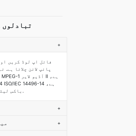
MP2 کرنے کے لئ
+
2001 میں معیاری اور MOV کے استعمال کے ایک ہی QuickTime باکس لیٹیچ سے حاصل کیا گیا.
+
کیا آڈیو 
+