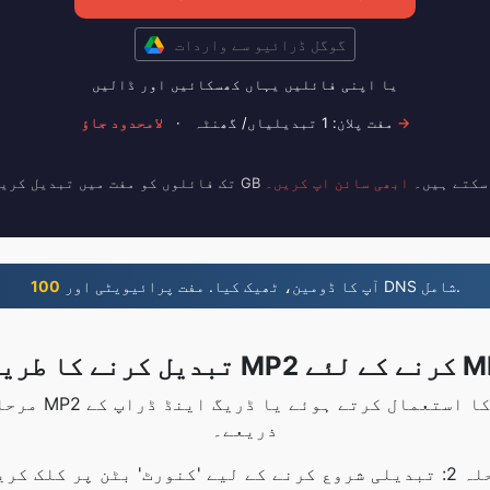
گوگل ڈرائیو سے واردات
یا اپنی فائلیں یہاں کھسکائیں اور ڈالیں
لامحدود جاؤ →
مفت پلان: 1 تبدیلیاں/ گھنٹہ
·
فائلوں کو تبدیل کر سکتے ہیں۔
ابھی سائن اپ کریں۔
آپ کا ڈومین، ٹھیک کیا. مفت پرائیویٹی اور DNS شامل.
100
 MP2 کرنے کے لئے MP4
ذریعے۔
کے لیے 'کنورٹ' بٹن پر کلک کریں۔