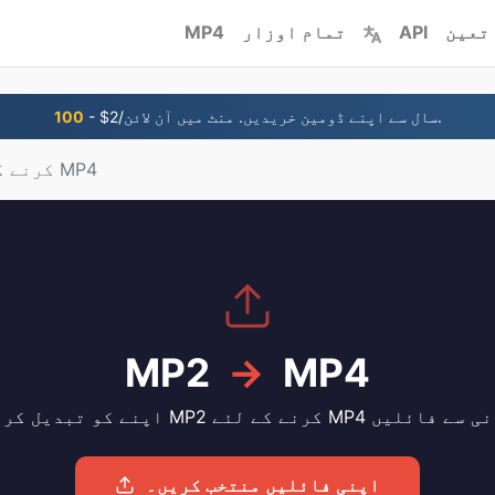
تعین
API
تمام اوزار
MP4
- $2/سال سے اپنے ڈومین خریدیں. منٹ میں آن لائن.
100
MP2 کرنے کے لئے MP4
MP2
→
MP4
یل کریں۔ MP2 کرنے کے لئے MP4 آسانی سے فائلیں
اپنی فائلیں منتخب کریں۔