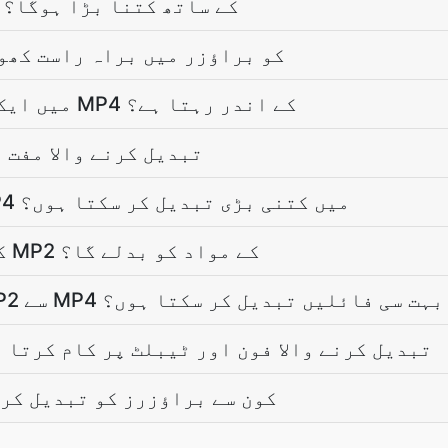
MP4 کا مقابلہ MP2 کے ساتھ کتنا بڑا ہوگا؟
کیا MP4 کو براؤزر میں براہ راست کھ
کیا MP2 میں ایک سروم مرکب MP4 کے اندر رہتا ہے؟
کیا MP2 سے MP4 تبدیل کرنے والا مف
میں MP2 فائل کو MP4 میں کتنی بڑی تبدیل کر سکتا ہوں؟
کیا تبدیل کرنا میرے MP2 کے مواد کو بدلے گا؟
یں ایک ساتھ MP2 سے MP4 تک بہت سی فائلیں تبدیل کر سکتا ہوں؟
کیا MP2 سے MP4 تبدیل کرنے والا فون اور ٹیبلٹ پر کام کرتا
کون سے براؤزرز کو تبدیل کرن