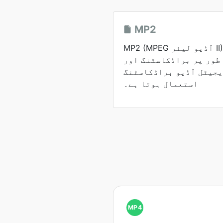
MP2
MP2 (MPEG آڈیو لیئر II) ایک آڈیو کمپریشن
 طور پر براڈکاسٹنگ اور
جیٹل آڈیو براڈکاسٹنگ (DAB) کے لیے
استعمال ہوتا ہے۔
MP4