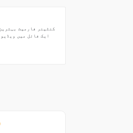
ایک فائل میں ویڈیو،