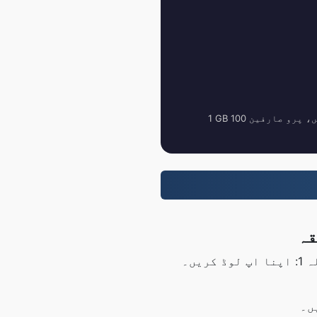
مرحلہ 1: اپنا اپ لوڈ کریں۔ MP2 فائلیں اوپر والے بٹن کا استعمال کرتے ہوئے یا ڈریگ اینڈ ڈراپ کے