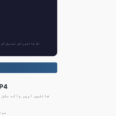
1 GB تک فائلوں کو مفت میں تبدیل کریں، پرو صارفین 100 GB تک 
تبدیل کرنے کا طریقہ
مرحلہ 2: تبدیلی شروع کرنے 