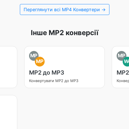
Переглянути всі MP4 Конвертери →
Інше MP2 конверсії
MP
MP
MP
W
MP2 до MP3
MP2
Конвертувати MP2 до MP3
Конве