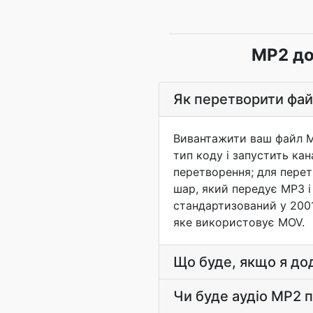
MP2 до
Як перетворити фа
Вивантажити ваш файл M
тип коду і запустить ка
перетворення; для перетв
шар, який передує MP3 і 
стандартизований у 2001
яке використовує MOV.
Що буде, якщо я до
Чи буде аудіо MP2 