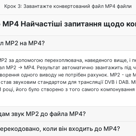
Крок 3: Завантажте конвертований файл MP4 файли
 MP4 Найчастіші запитання щодо ко
йл MP2 на MP4?
P2 за допомогою перехоплювача, наведеного вище, і 
нал MP2 → MP4. Результат автоматично звантажить під 
орення одного виводу не потрібен рахунок. MP2 - це MP
став звуковим стандартом для трансляції DVB і DAB. MP
 році, його було створено з того самого компонування 
дам звук MP2 до файла MP4?
перекодовано, коли він входить до MP4?