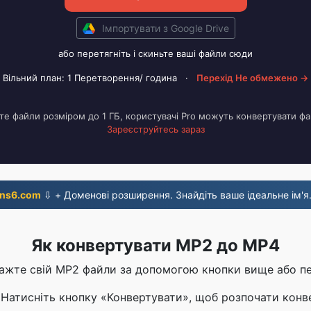
Імпортувати з Google Drive
або перетягніть і скиньте ваші файли сюди
Вільний план: 1 Перетворення/ година
·
Перехід Не обмежено →
е файли розміром до 1 ГБ, користувачі Pro можуть конвертувати фа
Зареєструйтесь зараз
ns6.com
⇩ + Доменові розширення. Знайдіть ваше ідеальне ім'я
Як конвертувати MP2 до MP4
тажте свій MP2 файли за допомогою кнопки вище або п
 Натисніть кнопку «Конвертувати», щоб розпочати конв