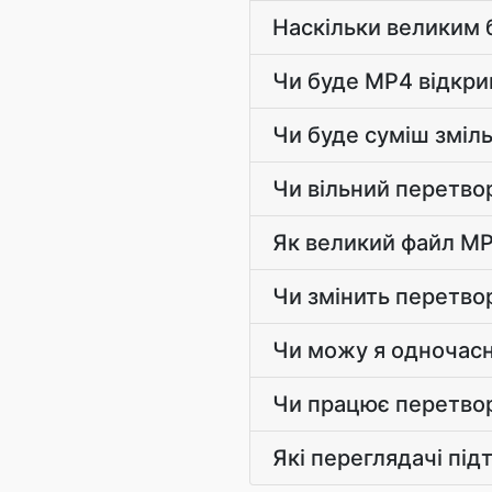
Наскільки великим 
Чи буде MP4 відкри
Чи буде суміш зміл
Чи вільний перетво
Як великий файл M
Чи змінить перетво
Чи можу я одночасн
Чи працює перетвор
Які переглядачі пі