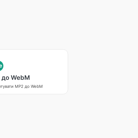
e
 до WebM
ртувати MP2 до WebM