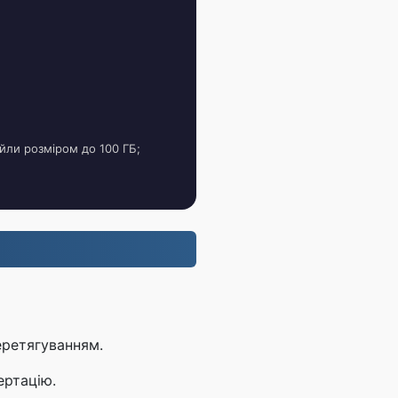
йли розміром до 100 ГБ;
.
еретягуванням.
ертацію.