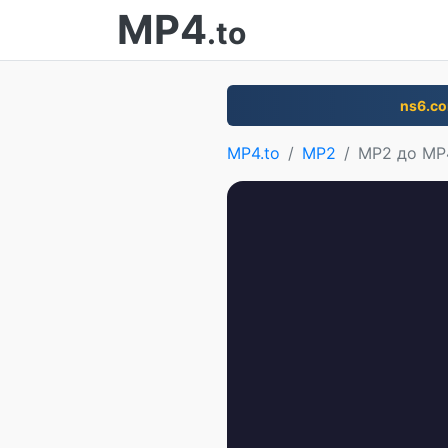
MP4
.to
ns6.c
MP4.to
MP2
MP2 до MP