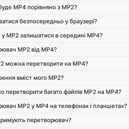
буде MP4 порівняно з MP2?
ватися безпосередньо у браузері?
ь у MP2 залишатися в середині MP4?
рювач MP2 від MP4?
P2 можна перетворити на MP4?
рення вміст мого MP2?
о перетворити багато файлів MP2 на MP4?
ювач MP2 у MP4 на телефонах і планшетах?
дтримують перетворювач?