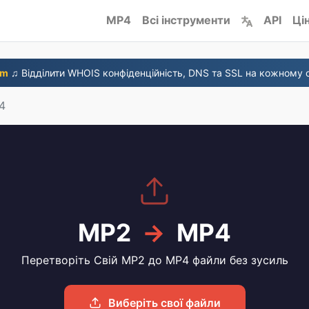
MP4
Всі інструменти
API
Ці
om
♫ Відділити WHOIS конфіденційність, DNS та SSL на кожному о
4
MP2
→
MP4
Перетворіть Свій MP2 до MP4 файли без зусиль
Виберіть свої файли