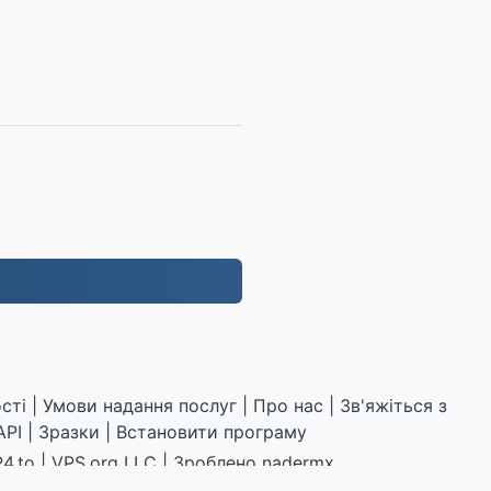
сті
|
Умови надання послуг
|
Про нас
|
Зв'яжіться з
API
|
Зразки
|
Встановити програму
4.to
|
VPS.org
LLC | Зроблено
nadermx