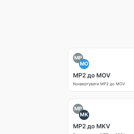
MP
MO
MP2 до MOV
Конвертувати MP2 до MOV
MP
MK
MP2 до MKV