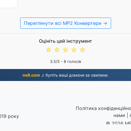
Переглянути всі MP2 Конвертери →
Оцініть цей інструмент
☆
☆
☆
☆
☆
3.5
/5 -
8
голосів
ns6.com
♫ Купіть ваші домени за хвилини.
Політика конфіденційно
нами
|
019 року
© 2026 MP