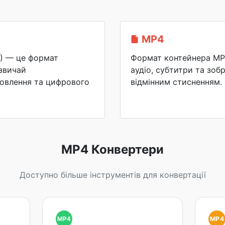
MP4
I) — це формат
Формат контейнера MP4
азвичай
аудіо, субтитри та зоб
овлення та цифрового
відмінним стисненням.
MP4 Конвертери
Доступно більше інструментів для конвертації
MP4
MP4