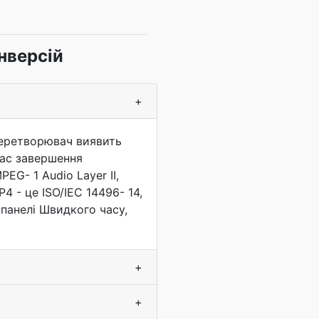
нверсій
+
перетворювач виявить
час завершення
EG- 1 Audio Layer II,
4 - це ISO/IEC 14496- 14,
панелі Швидкого часу,
+
+