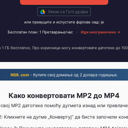
Увези са Гугл драјва
или превуците и испустите фајлове овд› је
Бесплатан план: 1 Претварање/час
·
Иди неограничено →
о 1 ГБ бесплатно, Про корисници могу конвертовати датотеке до 100
NS6. com
- Купите свој домење од 2 долара годишње.
Како конвертовати MP2 до MP4
 свој MP2 датотеке помоћу дугмета изнад или превла
2: Кликните на дугме „Конвертуј“ да бисте започели конв