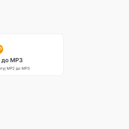
P
 до MP3
ртуј MP2 до MP3