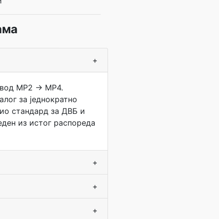
и
ама
+
овод MP2 → MP4.
алог за једнократно
дио стандард за ДВБ и
еден из истог распореда
+
+
+