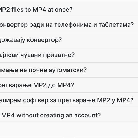
P2 files to MP4 at once?
онвертер ради на телефонима и таблетама?
државају конвертор?
фајлови чувани приватно?
имање не почне аутоматски?
претварање MP2 до MP4?
талирам софтвер за претварање MP2 у MP4?
 MP4 without creating an account?