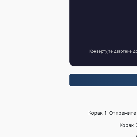
Конвертујте датотеке д
Корак 1: Отпремите
Корак 