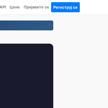
API
Цене
Пријавите се
Региструј се