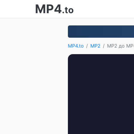
MP4
.to
MP4.to
MP2
MP2 до MP