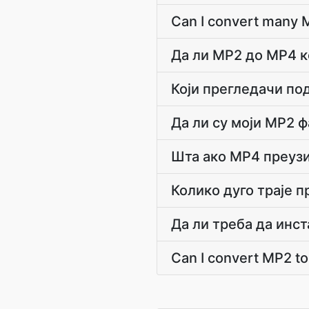
Can I convert many M
Да ли MP2 до MP4 к
Који прегледачи по
Да ли су моји MP2 
Шта ако MP4 преуз
Колико дуго траје 
Да ли треба да инс
Can I convert MP2 to