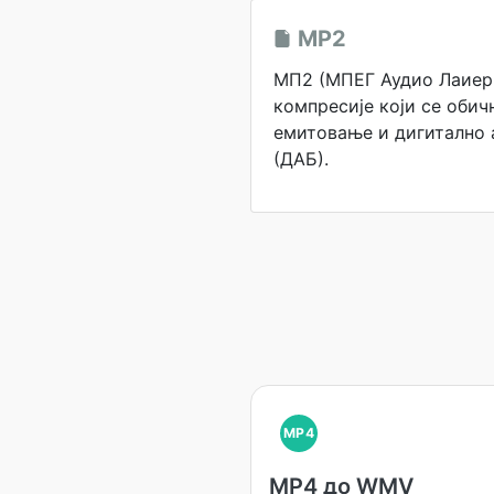
MP2
МП2 (МПЕГ Аудио Лаиер 
компресије који се обич
емитовање и дигитално
(ДАБ).
MP4
MP4 до WMV