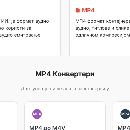
MP4
ИИ) је формат аудио
МП4 формат контејнер
но користи за
аудио, титлове и слике
 аудио емитовање
одличном компресијом
MP4 Конвертери
Доступно је више алата за конверзију
MP4
MP4
MP4 до M4V
MP4