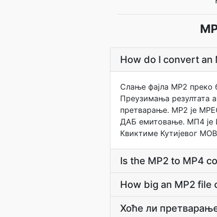
MP
How do I convert an 
Слање фајла MP2 преко 
Преузимања резултата а
претварање. MP2 је MPEG
ДАБ емитовање. МП4 је И
Квиктиме Кутијевог МОВ‐
Is the MP2 to MP4 co
How big an MP2 file 
Хоће ли претварањ