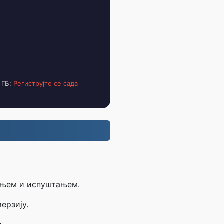
 ГБ;
Региструјте се сада
чењем и испуштањем.
ерзију.