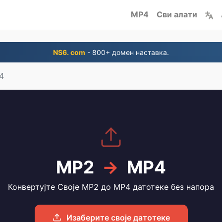
MP4
Сви алати
NS6. com
- 800+ домен наставка.
4
MP2
→
MP4
Конвертујте Своје MP2 до MP4 датотеке без напора
Изаберите своје датотеке