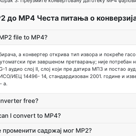
Корак 3: Преузмите конвертовану датотеку MP4 фајлов
2 до MP4 Честа питања о конверзиј
MP2 file to MP4?
бирача, а конвертер открива тип извора и покреће гас
утоматски при завршеном претварању; није потребан н
-1 аудио слој II, слој који пре датира МП3 и постао ау
СО/ИЕЦ 14496- 14, стандардизован 2001. године и изв
 а.
nverter free?
can I convert to MP4?
е променити садржај мог MP2?