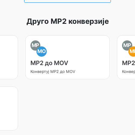
Друго MP2 конверзије
MP
MP
MO
M
MP2 до MOV
MP2
Конвертуј MP2 до MOV
Конве