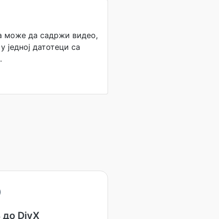
а може да садржи видео,
 у једној датотеци са
.
 до DivX