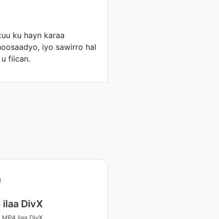
uu ku hayn karaa
hoosaadyo, iyo sawirro hal
u fiican.
ilaa DivX
 MP4 ilaa DivX