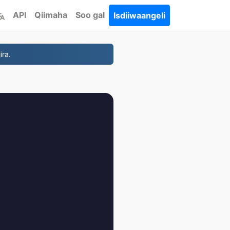
API
Qiimaha
Soo gal
Isdiiwaangeli
ira.