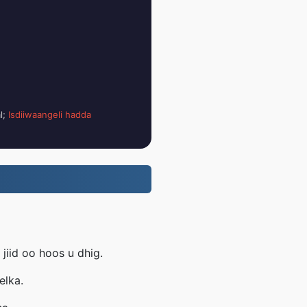
l;
Isdiiwaangeli hadda
jiid oo hoos u dhig.
elka.