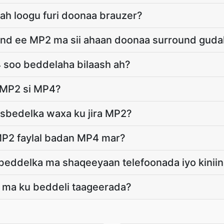
ah loogu furi doonaa brauzer?
und ee MP2 ma sii ahaan doonaa surround gud
 soo beddelaha bilaash ah?
l MP2 si MP4?
isbedelka waxa ku jira MP2?
MP2 faylal badan MP4 mar?
beddelka ma shaqeeyaan telefoonada iyo kinii
ma ku beddeli taageerada?