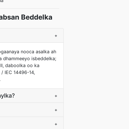
ha
aabsan Beddelka
+
 ogaanaya nooca asalka ah
 la dhammeeyo isbeddelka;
II, daboolka oo ka
/ IEC 14496-14,
.
aylka?
+
+
+