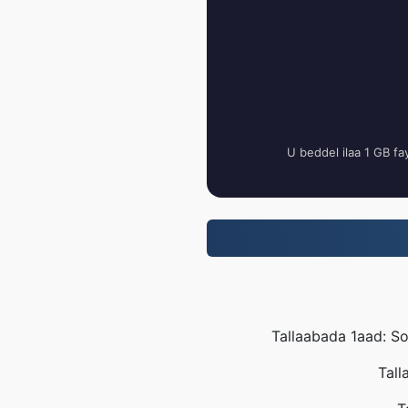
U beddel ilaa 1 GB fa
Tallaabada 1aad: So
Tall