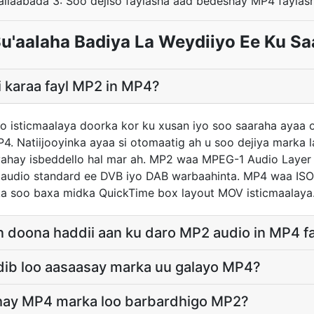
allaabada 3: Soo dejiso faylasha aad bedeshay MP4 faylas
u'aalaha Badiya La Weydiiyo Ee Ku S
 karaa fayl MP2 in MP4?
oo isticmaalaya doorka kor ku xusan iyo soo saaraha ayaa
. Natiijooyinka ayaa si otomaatig ah u soo dejiya marka
yahay isbeddello hal mar ah. MP2 waa MPEG-1 Audio Layer 
udio standard ee DVB iyo DAB warbaahinta. MP4 waa ISO 
 ka soo baxa midka QuickTime box layout MOV isticmaalaya
 doona haddii aan ku daro MP2 audio in MP4 f
ib loo aasaasay marka uu galayo MP4?
hay MP4 marka loo barbardhigo MP2?