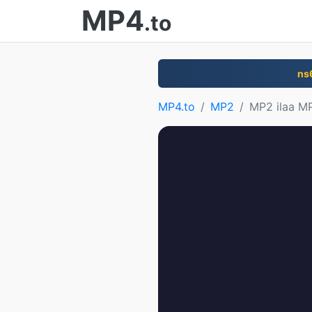
MP4
.to
ns
MP4.to
MP2
MP2 ilaa M