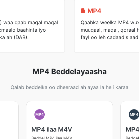
MP4
I) waa qaab maqal maqal
Qaabka weelka MP4 wux
icmaalo baahinta iyo
muuqaal, maqal, qoraal 
ka ah (DAB).
fayl oo leh cadaadis aad 
MP4 Beddelayaasha
Qalab beddelka oo dheeraad ah ayaa la heli karaa
MP4
MP4
MP4 ilaa M4V
MP4 
Beddel MP4 ilaa M4V
Beddel