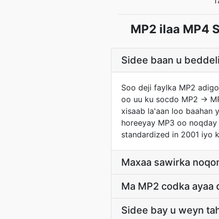
T
MP2 ilaa MP4 S
Sidee baan u beddeli
Soo deji faylka MP2 adig
oo uu ku socdo MP2 → MP4
xisaab la'aan loo baahan 
horeeyay MP3 oo noqday a
standardized in 2001 iyo
Maxaa sawirka noqon
Ma MP2 codka ayaa d
Sidee bay u weyn ta