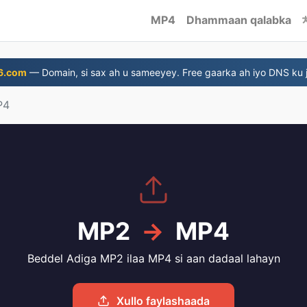
MP4
Dhammaan qalabka
6.com
— Domain, si sax ah u sameeyey. Free gaarka ah iyo DNS ku j
P4
MP2
→
MP4
Beddel Adiga MP2 ilaa MP4 si aan dadaal lahayn
Xullo faylashaada