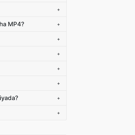
+
aha MP4?
+
+
+
+
+
niyada?
+
+