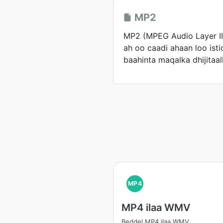
MP2
MP2 (MPEG Audio Layer I
ah oo caadi ahaan loo ist
baahinta maqalka dhijitaal
MP4
MP4 ilaa WMV
Beddel MP4 ilaa WMV