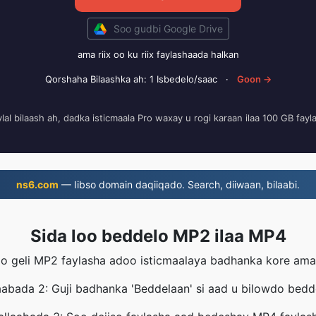
Soo gudbi Google Drive
ama riix oo ku riix faylashaada halkan
Qorshaha Bilaashka ah: 1 Isbedelo/saac
·
Goon →
ylal bilaash ah, dadka isticmaala Pro waxay u rogi karaan ilaa 100 GB fayla
ns6.com
— Iibso domain daqiiqado. Search, diiwaan, bilaabi.
Sida loo beddelo MP2 ilaa MP4
o geli MP2 faylasha adoo isticmaalaya badhanka kore ama 
aabada 2: Guji badhanka 'Beddelaan' si aad u bilowdo bedd