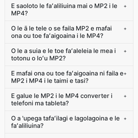
E saoloto le faʻaliliuina mai o MP2 i le
+
MP4?
O le ā le tele o se faila MP2 e mafai
+
ona ou toe faʻaigoaina i le MP4?
O le a suia e le toe faʻaleleia le mea i
+
totonu o loʻu MP2?
E mafai ona ou toe faʻaigoaina ni faila e
+
MP2 i MP4 i le taimi e tasi?
E galue le MP2 i le MP4 converter i
+
telefoni ma tableta?
O a 'upega tafaʻilagi e lagolagoina e le
+
faʻaliliuina?