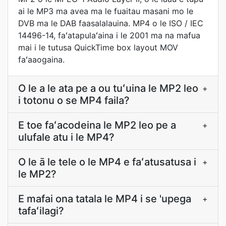
ai le MP3 ma avea ma le fuaitau masani mo le
DVB ma le DAB faasalalauina. MP4 o le ISO / IEC
14496-14, faʻatapulaʻaina i le 2001 ma na mafua
mai i le tutusa QuickTime box layout MOV
faʻaaogaina.
O le a le ata pe a ou tuʻuina le MP2 leo
+
i totonu o se MP4 faila?
E toe faʻacodeina le MP2 leo pe a
+
ulufale atu i le MP4?
O le ā le tele o le MP4 e faʻatusatusa i
+
le MP2?
E mafai ona tatala le MP4 i se 'upega
+
tafaʻilagi?