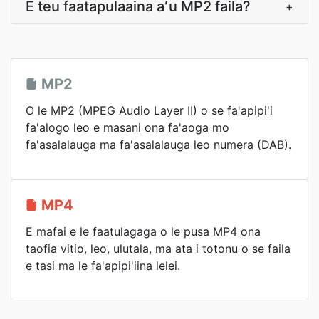
E teu faatapulaaina aʻu MP2 faila?
+
MP2
O le MP2 (MPEG Audio Layer II) o se fa'apipi'i
fa'alogo leo e masani ona fa'aoga mo
fa'asalalauga ma fa'asalalauga leo numera (DAB).
MP4
E mafai e le faatulagaga o le pusa MP4 ona
taofia vitio, leo, ulutala, ma ata i totonu o se faila
e tasi ma le fa'apipi'iina lelei.