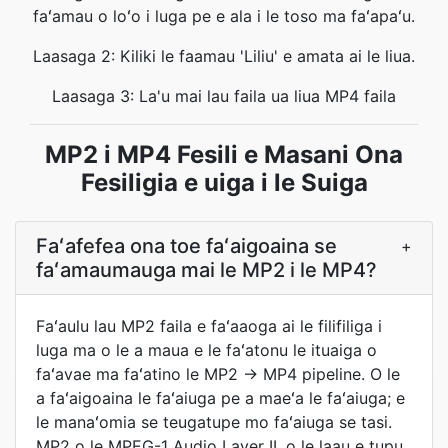
faʻamau o loʻo i luga pe e ala i le toso ma faʻapaʻu.
Laasaga 2: Kiliki le faamau 'Liliu' e amata ai le liua.
Laasaga 3: La'u mai lau faila ua liua MP4 faila
MP2 i MP4 Fesili e Masani Ona
Fesiligia e uiga i le Suiga
Faʻafefea ona toe faʻaigoaina se
+
faʻamaumauga mai le MP2 i le MP4?
Faʻaulu lau MP2 faila e faʻaaoga ai le filifiliga i
luga ma o le a maua e le faʻatonu le ituaiga o
faʻavae ma faʻatino le MP2 → MP4 pipeline. O le
a faʻaigoaina le faʻaiuga pe a maeʻa le faʻaiuga; e
le manaʻomia se teugatupe mo faʻaiuga se tasi.
MP2 o le MPEG-1 Audio Layer II, o le laau e tupu