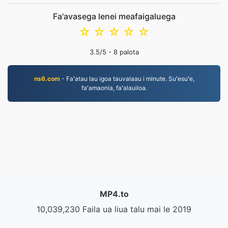
Fa'avasega lenei meafaigaluega
☆
☆
☆
☆
☆
3.5
/5 -
8
palota
ns6.com
- Faʻatau lau igoa tauvalaau i minute. Suʻesuʻe,
faʻamaonia, faʻalauiloa.
MP4.to
10,039,230 Faila ua liua talu mai le 2019