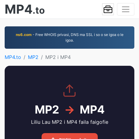
MP4
.to
ns6.com
- Free WHOIS privasi, DNS ma SSL i so o se igoa o le
igoa.
MP4.to
MP2
MP2 i MP4
MP2
→
MP4
Liliu Lau MP2 i MP4 faila faigofie