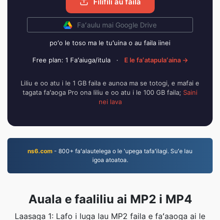
Filifili au faila
Faʻaulu mai Google Drive
poʻo le toso ma le tuʻuina o au faila iinei
Free plan: 1 Faʻaiuga/itula
·
E le faʻatapulaʻaina →
Liliu e oo atu i le 1 GB faila e aunoa ma se totogi, e mafai e
tagata faʻaoga Pro ona liliu e oo atu i le 100 GB faila;
Saini
nei lava
ns6.com
- 800+ faʻalautelega o le 'upega tafaʻilagi. Suʻe lau
igoa atoatoa.
Auala e faaliliu ai MP2 i MP4
Laasaga 1: Lafo i luga lau MP2 faila e faʻaaoga ai le