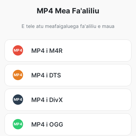
MP4 Mea Fa'aliliu
E tele atu meafaigaluega fa'aliliu e maua
MP4 i M4R
MP4
MP4 i DTS
MP4
MP4 i DivX
MP4
MP4 i OGG
MP4