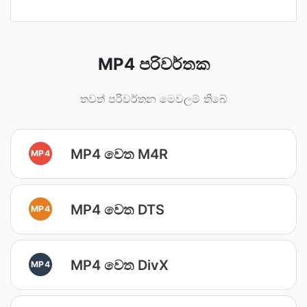
MP4 පරිවර්තක
තවත් පරිවර්තන මෙවලම් තිබේ
MP4 වෙත M4R
MP4
MP4 වෙත DTS
MP4
MP4 වෙත DivX
MP4