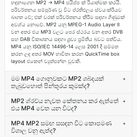
හඳුනාගෙන MP2 → MP4 පයිප්ප ක් රියාත්මක කරයි.
පරිවර්තනය සම්පූර්ණ වූ විට ප්රතිඵලය ස්වයංක්රීයව
බාගත වේ; එක් වරක් පරිවර්තනය කිරීම සඳහා ගිණුමක්
අවශ්ය නොවේ. MP2 යනු MPEG-1 Audio Layer II
වන අතර එය MP3 වලට පෙර ස්ථරය වන අතර DVB
සහ DAB විකාශනය සඳහා ශ්‍රව්‍ය ප්‍රමිතිය බවට පත්විය.
MP4 යනු ISO/IEC 14496-14 ලෙස 2001 දී සම්මත
කරන ලද අතර MOV භාවිතා කරන QuickTime box
layout එකෙන් ව්‍යුත්පන්න වූවකි.
මම MP4 ගොනුවකට MP2 ශබ්දයක්
+
තැබුවහොත් පින්තූරය කුමක්ද?
MP2 ශ්රව්ය නැවත කේතනය කර ඇත්තේ
+
එය MP4 වෙත යන විටද?
MP4 MP2 සමඟ සසඳන විට කොපමණ
+
විශාල වනු ඇත්ද?