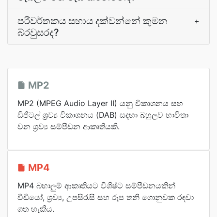
පරිවර්තකය සහාය දක්වන්නේ කුමන
+
බ්රවුසරද?
MP2
MP2 (MPEG Audio Layer II) යනු විකාශනය සහ
ඩිජිටල් ශ්‍රව්‍ය විකාශනය (DAB) සඳහා බහුලව භාවිතා
වන ශ්‍රව්‍ය සම්පීඩන ආකෘතියකි.
MP4
MP4 බහාලුම් ආකෘතියට විශිෂ්ට සම්පීඩනයකින්
වීඩියෝ, ශ්‍රව්‍ය, උපසිරැසි සහ රූප තනි ගොනුවක රඳවා
ගත හැකිය.