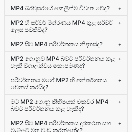
MP4 බ්රවුසරයේ කෙලින්ම විවෘත වේද?
+
MP2 හි සර්වර් මිශ්රණය MP4 තුළ සර්වර්
+
ලෙස පවතීවිද?
MP2 සිට MP4 පරිවර්තකය නිදහස්ද?
+
MP2 ගොනුව MP4 බවට පරිවර්තනය කළ
+
හැකි විශාලත්වය කොපමණද?
පරිවර්තනය මගේ MP2 හි අන්තර්ගතය
+
වෙනස් කරයිද?
මට MP2 ගොනු කිහිපයක් එකවර MP4
+
බවට පරිවර්තනය කළ හැකිද?
MP2 සිට MP4 පරිවර්තකය දුරකථන සහ
+
ටැබ්ලට් මත වැඩ කරන්නේද?