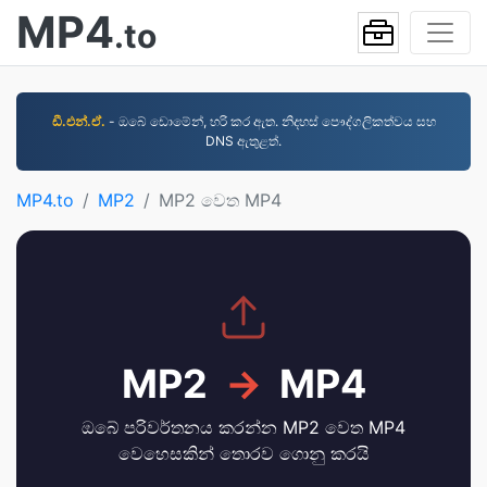
MP4
.to
ඩී.එන්.ඒ.
- ඔබේ ඩොමේන්, හරි කර ඇත. නිදහස් පෞද්ගලිකත්වය සහ
DNS ඇතුළත්.
MP4.to
MP2
MP2 වෙත MP4
MP2
→
MP4
ඔබේ පරිවර්තනය කරන්න MP2 වෙත MP4
වෙහෙසකින් තොරව ගොනු කරයි