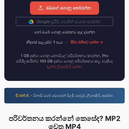
ඔබගේ ගොනු තෝරන්න
Google ඩ්‍රයිව් වෙතින් ආයාත කරන්න
හෝ ඔබේ ගොනු මෙතනට ඇද දමන්න
නිදහස් සැලැස්ම: 1 පැය
·
සීමා රහිතව යන්න →
1 GB දක්වා ගොනු නොමිලේ පරිවර්තනය කරන්න, Pro
පරිශීලකයින්ට 100 GB දක්වා ගොනු පරිවර්තනය කළ හැකිය;
දැන්ම ලියාපදිංචි වන්න
ඩී.එන්.ඒ.
- විනාඩි ඔබේ ඩොමේන් මිලදී. සෙවුම්, ලියාපදිංචි, ආරම්භ.
පරිවර්තනය කරන්නේ කෙසේද? MP2
වෙත MP4