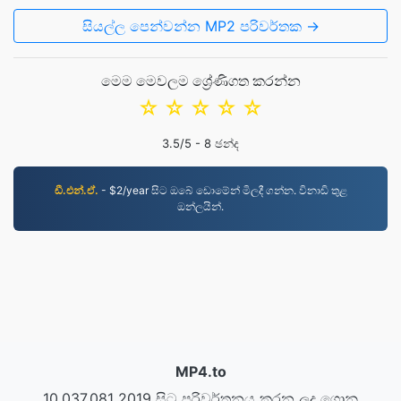
සියල්ල පෙන්වන්න MP2 පරිවර්තක →
මෙම මෙවලම ශ්‍රේණිගත කරන්න
☆
☆
☆
☆
☆
3.5
/5 -
8
ඡන්ද
ඩී.එන්.ඒ.
- $2/year සිට ඔබේ ඩොමේන් මිලදී ගන්න. විනාඩි තුළ
ඔන්ලයින්.
MP4.to
10,037,081 2019 සිට පරිවර්තනය කරන ලද ගොනු