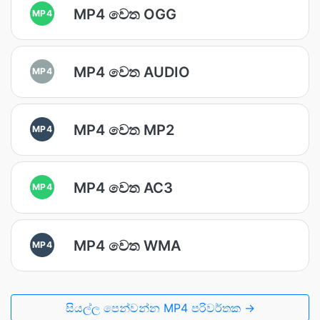
MP4 වෙත OGG
MP4
MP4 වෙත AUDIO
MP4
MP4 වෙත MP2
MP4
MP4 වෙත AC3
MP4
MP4 වෙත WMA
MP4
සියල්ල පෙන්වන්න MP4 පරිවර්තක →