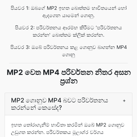
පියවර 1: ඔබගේ MP2 ඉහත බොත්තම භාවිතයෙන් හෝ
ඇදගෙන යාමෙන් ගොනු.
පියවර 2: පරිවර්තනය ආරම්භ කිරීමට 'පරිවර්තනය
කරන්න' බොත්තම ක්ලික් කරන්න.
පියවර 3: ඔබේ පරිවර්තනය කළ ගොනුව බාගන්න MP4
ගොනු
MP2 වෙත MP4 පරිවර්තන නිතර අසන
ප්‍රශ්න
MP2 ගොනුව MP4 බවට පරිවර්තනය
+
කරන්නේ කෙසේද?
ඉහත තෝරාගැනීම් භාවිතා කරමින් ඔබේ MP2 ගොනුව
උඩුගත කරන්න. පරිවර්තකය මූලාශ්ර වර්ගය