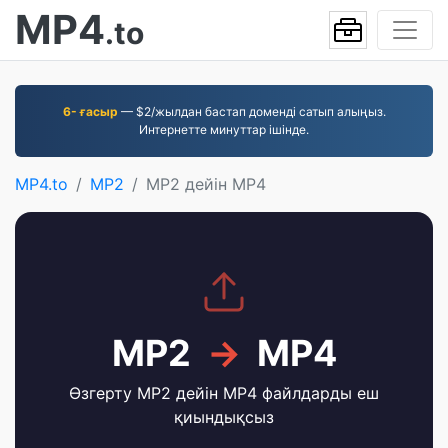
MP4
.to
6- ғасыр
— $2/жылдан бастап доменді сатып алыңыз.
Интернетте минуттар ішінде.
MP4.to
MP2
MP2 дейін MP4
MP2
→
MP4
Өзгерту MP2 дейін MP4 файлдарды еш
қиындықсыз