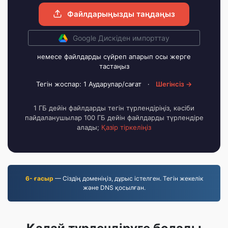
Файлдарыңызды таңдаңыз
Google Дискіден импорттау
немесе файлдарды сүйреп апарып осы жерге
тастаңыз
Тегін жоспар: 1 Аударулар/сағат
·
Шегінсіз →
1 ГБ дейін файлдарды тегін түрлендіріңіз, кәсіби
пайдаланушылар 100 ГБ дейін файлдарды түрлендіре
алады;
Қазір тіркеліңіз
6- ғасыр
— Сіздің доменіңіз, дұрыс істелген. Тегін жекелік
және DNS қосылған.