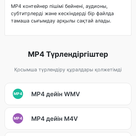
MP4 контейнер пішімі бейнені, аудионы,
субтитрлерді және кескіндерді бір файлда
тамаша сығымдау арқылы сақтай алады.
MP4 Түрлендіргіштер
Қосымша түрлендіру құралдары қолжетімді
MP4 дейін WMV
MP4
MP4 дейін M4V
MP4