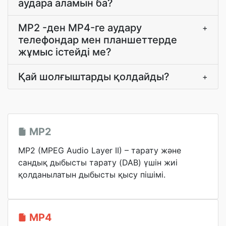
аудара аламын ба?
MP2 -ден MP4-ге аудару
+
телефондар мен планшеттерде
жұмыс істейді ме?
Қай шолғыштарды қолдайды?
+
MP2
MP2 (MPEG Audio Layer II) – тарату және
сандық дыбысты тарату (DAB) үшін жиі
қолданылатын дыбысты қысу пішімі.
MP4