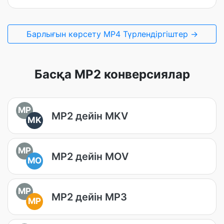
Барлығын көрсету MP4 Түрлендіргіштер →
Басқа MP2 конверсиялар
MP
MP2 дейін MKV
MK
MP
MP2 дейін MOV
MO
MP
MP2 дейін MP3
MP