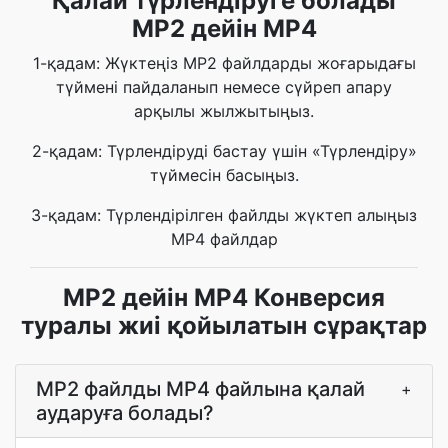
Қалай түрлендіруге болады
MP2 дейін MP4
1-қадам: Жүктеңіз MP2 файлдарды жоғарыдағы
түймені пайдаланып немесе сүйреп апару
арқылы жылжытыңыз.
2-қадам: Түрлендіруді бастау үшін «Түрлендіру»
түймесін басыңыз.
3-қадам: Түрлендірілген файлды жүктеп алыңыз
MP4 файлдар
MP2 дейін MP4 Конверсия
туралы жиі қойылатын сұрақтар
MP2 файлды MP4 файлына қалай
+
аударуға болады?