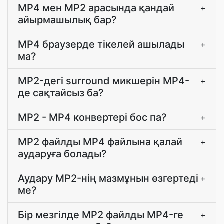
MP4 мен MP2 арасында қандай
+
айырмашылық бар?
MP4 браузерде тікелей ашылады
+
ма?
MP2-дегі surround микшерін MP4-
+
де сақтайсыз ба?
MP2 - MP4 конвертері бос па?
+
MP2 файлды MP4 файлына қалай
+
аударуға болады?
Аудару MP2-нің мазмұнын өзгертеді
+
ме?
Бір мезгілде MP2 файлды MP4-ге
+