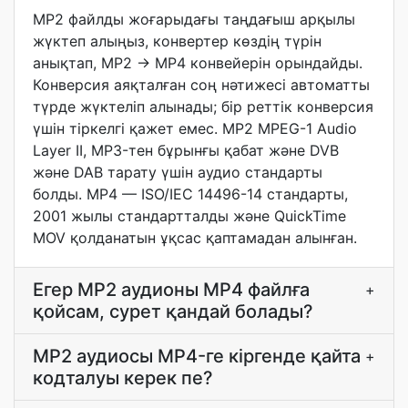
MP2 файлды жоғарыдағы таңдағыш арқылы
жүктеп алыңыз, конвертер көздің түрін
анықтап, MP2 → MP4 конвейерін орындайды.
Конверсия аяқталған соң нәтижесі автоматты
түрде жүктеліп алынады; бір реттік конверсия
үшін тіркелгі қажет емес. MP2 MPEG-1 Audio
Layer II, MP3-тен бұрынғы қабат және DVB
және DAB тарату үшін аудио стандарты
болды. MP4 — ISO/IEC 14496-14 стандарты,
2001 жылы стандартталды және QuickTime
MOV қолданатын ұқсас қаптамадан алынған.
Егер MP2 аудионы MP4 файлға
+
қойсам, сурет қандай болады?
MP2 аудиосы MP4-ге кіргенде қайта
+
кодталуы керек пе?