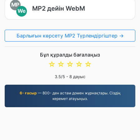
MP
MP2 дейін WebM
We
Барлығын көрсету MP2 Түрлендіргіштер →
Бұл құралды бағалаңыз
☆
☆
☆
☆
☆
3.5
/5 -
8
дауыс
6- ғасыр
— 800- ден астам домен жұрнақтары. Сіздің
керемет атауыңыз.