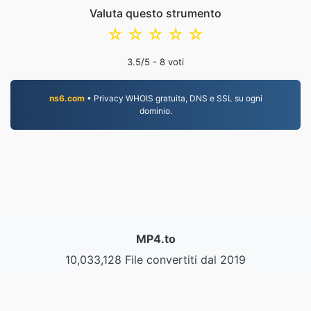
Valuta questo strumento
☆
☆
☆
☆
☆
3.5
/5 -
8
voti
ns6.com
• Privacy WHOIS gratuita, DNS e SSL su ogni
dominio.
MP4.to
10,033,128 File convertiti dal 2019
politica sulla riservatezza
|
Termini di servizio
|
Chi
siamo
|
Contattaci
|
API
|
Campioni
|
Installa App