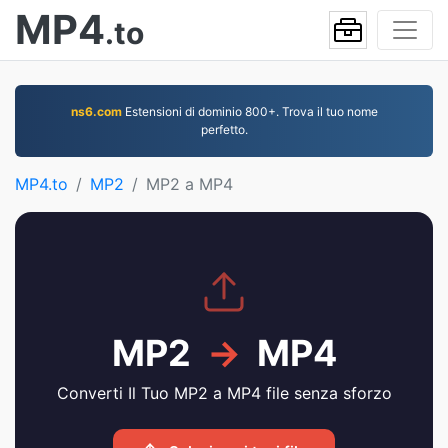
MP4
.to
ns6.com
Estensioni di dominio 800+. Trova il tuo nome
perfetto.
MP4.to
MP2
MP2 a MP4
MP2
→
MP4
Converti Il Tuo MP2 a MP4 file senza sforzo