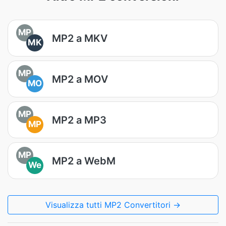
MP
MP2 a MKV
MK
MP
MP2 a MOV
MO
MP
MP2 a MP3
MP
MP
MP2 a WebM
We
Visualizza tutti MP2 Convertitori →