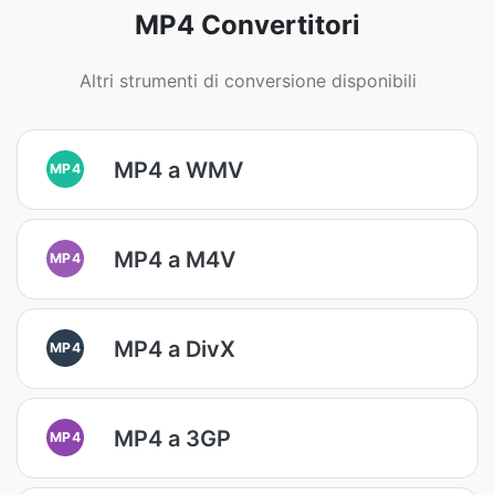
MP4 Convertitori
Altri strumenti di conversione disponibili
MP4 a WMV
MP4
MP4 a M4V
MP4
MP4 a DivX
MP4
MP4 a 3GP
MP4