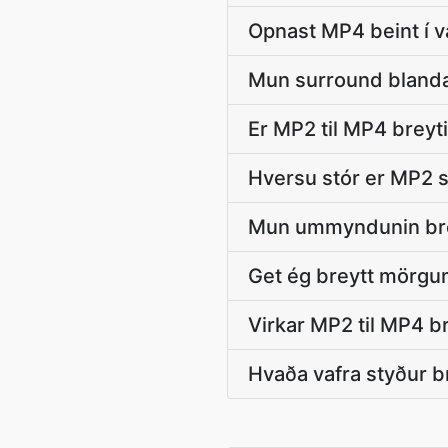
Opnast MP4 beint í v
Mun surround blanda
Er MP2 til MP4 breyt
Hversu stór er MP2 s
Mun ummyndunin bre
Get ég breytt mörgu
Virkar MP2 til MP4 br
Hvaða vafra styður b