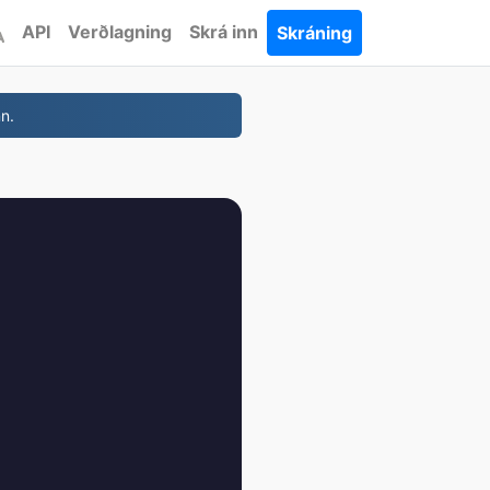
API
Verðlagning
Skrá inn
Skráning
nn.