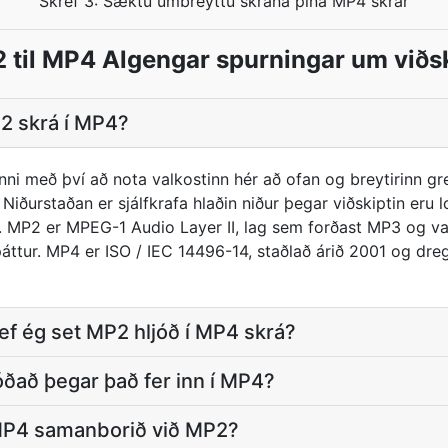
Skref 3: Sæktu umbreyttu skrána þína MP4 skrár
 til MP4 Algengar spurningar um viðsk
2 skrá í MP4?
ni með því að nota valkostinn hér að ofan og breytirinn gr
iðurstaðan er sjálfkrafa hlaðin niður þegar viðskiptin eru l
m. MP2 er MPEG-1 Audio Layer II, lag sem forðast MP3 og var
áttur. MP4 er ISO / IEC 14496-14, staðlað árið 2001 og dr
f ég set MP2 hljóð í MP4 skrá?
ðað þegar það fer inn í MP4?
MP4 samanborið við MP2?