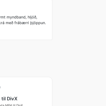
eymt myndband, hljóð,
skrá með frábærri þjöppun.
til DivX
ta MP4 til DivX