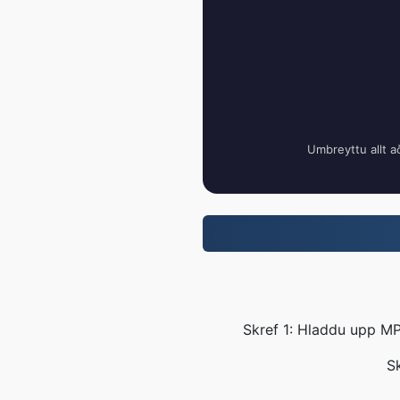
Umbreyttu allt a
Skref 1: Hladdu upp MP
Sk