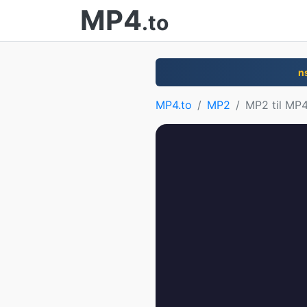
MP4
.to
n
MP4.to
MP2
MP2 til MP