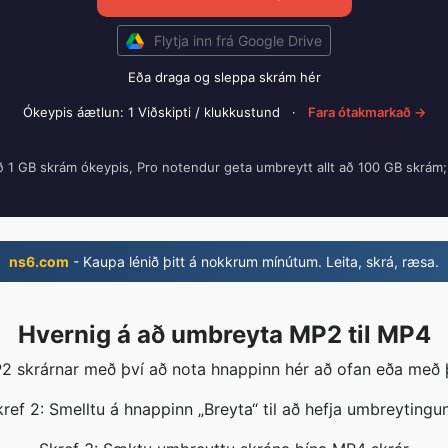
Flytja inn frá Google Drive
Eða draga og sleppa skrám hér
Ókeypis áætlun: 1 Viðskipti / klukkustund
·
Fara ótakmarkað →
ð 1 GB skrám ókeypis, Pro notendur geta umbreytt allt að 100 GB skrám
ns6.com
- Kaupa lénið þitt á nokkrum mínútum. Leita, skrá, ræsa.
Hvernig á að umbreyta MP2 til MP4
2 skrárnar með því að nota hnappinn hér að ofan eða með 
ref 2: Smelltu á hnappinn „Breyta“ til að hefja umbreytingu