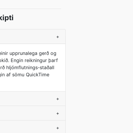
ipti
+
einir upprunalega gerð og
okið. Engin reikningur þarf
ð hljómflutnings-staðall
egin af sömu QuickTime
+
+
+