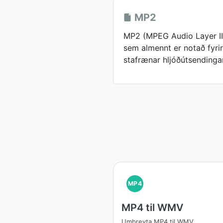
MP2
MP2 (MPEG Audio Layer II)
sem almennt er notað fyri
stafrænar hljóðútsendinga
MP4
MP4 til WMV
Umbreyta MP4 til WMV