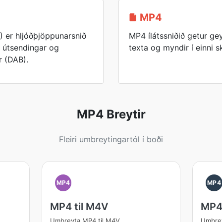
MP4
 er hljóðþjöppunarsnið
MP4 ílátssniðið getur g
r útsendingar og
texta og myndir í einni 
r (DAB).
MP4 Breytir
Fleiri umbreytingartól í boði
MP4
MP4
MP4 til M4V
MP4 
Umbreyta MP4 til M4V
Umbrey