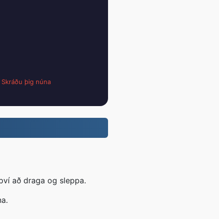
;
Skráðu þig núna
því að draga og sleppa.
na.