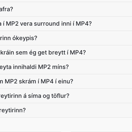
afra?
 í MP2 vera surround inni í MP4?
irinn ókeypis?
kráin sem ég get breytt í MP4?
yta innihaldi MP2 míns?
m MP2 skrám í MP4 í einu?
eytirinn á síma og töflur?
reytirinn?