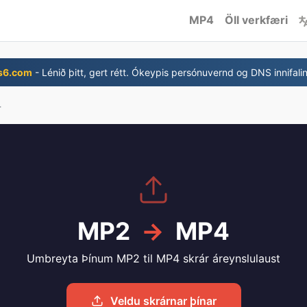
MP4
Öll verkfæri
s6.com
- Lénið þitt, gert rétt. Ókeypis persónuvernd og DNS innifali
4
MP2
→
MP4
Umbreyta Þínum MP2 til MP4 skrár áreynslulaust
Veldu skrárnar þínar