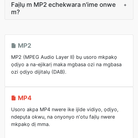
Faịlụ m MP2 echekwara n'ime onwe
+
m?
MP2
MP2 (MPEG Audio Layer II) bụ usoro mkpakọ
ọdịyo a na-ejikarị maka mgbasa ozi na mgbasa
ozi ọdịyo dijitalụ (DAB).
MP4
Usoro akpa MP4 nwere ike ijide vidiyo, ọdịyo,
ndepụta okwu, na onyonyo n'otu faịlụ nwere
mkpakọ dị mma.