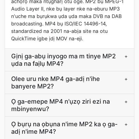
achọrọ maka ntụgharị otu oge. MP2 bụ MPEG-1
Audio Layer II, nke bụ layer nke na-eburu MP3
n'uche ma bụrụkwa ụda ụda maka DVB na DAB
broadcasting. MP4 bụ ISO/IEC 14496-14,
standardized na 2001 na-abịa site na otu
QuickTime igbe ịdị MOV na-eji.
Gịnị ga-abụ inyogo ma m tinye MP2
+
ụda na faịlụ MP4?
Olee uru nke MP4 ga-adị n'ihe
+
banyere MP2?
Ọ ga-emepe MP4 n'ụzọ ziri ezi na
+
mbinyenwu?
Ọ bụrụ na ọbụna n'ime MP2 ka ọ ga-
+
adị n'ime MP4?