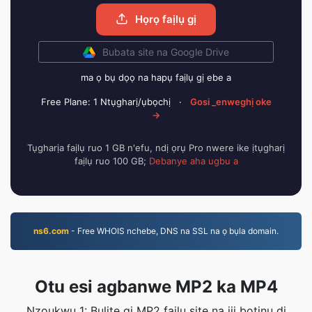
Họrọ faịlụ gị
Bubata site na Google Drive
ma ọ bụ dọọ na hapụ faịlụ gị ebe a
Free Plane: 1 Ntụgharị/ụbọchị
·
Gosi _enweghị oke
→
Tụgharịa faịlụ ruo 1 GB n'efu, ndị ọrụ Pro nwere ike ịtụgharị
faịlụ ruo 100 GB;
Debanye aha ugbu a
ns6.com
- Free WHOIS nchebe, DNS na SSL na ọ bụla domain.
Otu esi agbanwe MP2 ka MP4
Nzọụkwụ 1: Bulite gị MP2 faịlụ site na iji bọtịnụ dị