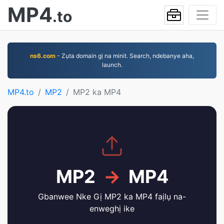
MP4
.to
ns6.com
- Zụta domain gị na minit. Search, ndebanye aha,
launch.
MP4.to
MP2
MP2 ka MP4
MP2
→
MP4
Gbanwee Nke Gị MP2 ka MP4 faịlụ na-
enweghị ike