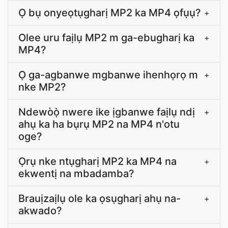
Ọ bụ onyeọtụgharị MP2 ka MP4 ọfụụ?
+
Olee uru faịlụ MP2 m ga-ebugharị ka
+
MP4?
Ọ ga-agbanwe mgbanwe ihenhọrọ m
+
nke MP2?
Ndewòọ̀ nwere ike ịgbanwe faịlụ ndị
+
ahụ ka ha bụrụ MP2 na MP4 n'otu
oge?
Ọrụ nke ntụgharị MP2 ka MP4 na
+
ekwentị na mbadamba?
Brauịzaịlụ ole ka ọsụgharị ahụ na-
+
akwado?