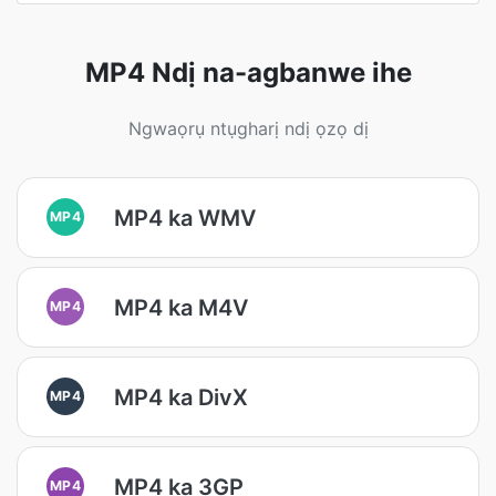
MP4 Ndị na-agbanwe ihe
Ngwaọrụ ntụgharị ndị ọzọ dị
MP4 ka WMV
MP4
MP4 ka M4V
MP4
MP4 ka DivX
MP4
MP4 ka 3GP
MP4