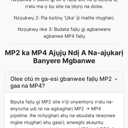
n'elu ma ọ bụ site na ịdọrọ na dobe.
Nzọụkwụ 2: Pịa bọtịnụ 'Ụka' iji malite ntụgharị.
Nzọụkwụ nke 3: Budata faịlụ gị agbanwere
agbanwe MP4 faịlụ
MP2 ka MP4 Ajụjụ Ndị A Na-ajụkarị
Banyere Mgbanwe
Olee otú m ga-esi gbanwee faịlụ MP2
+
gaa na MP4?
Bipụta faịlụ gị MP2 site n'iji onyenhọrọ n'elu na-
enyocha ụdị isi na-agbagharị MP2 → MP4
pipeline. Ihe nchọgharị ahụ na-ebudata nkeonwe
mgbe ntụgharị ahụ gasịrị; enweghị akaụntụ