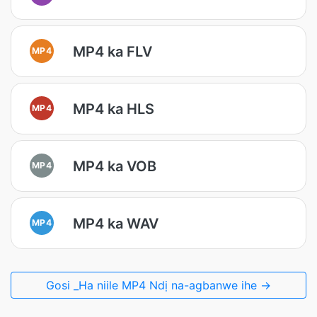
MP4 ka FLV
MP4
MP4 ka HLS
MP4
MP4 ka VOB
MP4
MP4 ka WAV
MP4
Gosi _Ha niile MP4 Ndị na-agbanwe ihe →