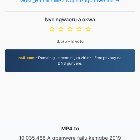
Gosi _Ha niile MP2 Ndị na-agbanwe ihe →
Nye ngwaọrụ a ọkwa
☆
☆
☆
☆
☆
3.5
/5 -
8
votu
ns6.com
- Domain gị, e mere n'ụzọ ziri ezi. Free privacy na
DNS gụnyere.
MP4.to
10,035,466 A gbanwere faịlụ kemgbe 2019