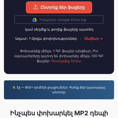
Ընտրեք ձեր ֆայլերը
Իմպորտ Google Drive-ից
կամ սեղմեք և թողեք ֆայլերը այստեղ
Ազատ: 1 Օրվա փոփոխություններ
·
Անվճար →
Փոխարկեք մինչև 1 ԳԲ ֆայլեր անվճար, Pro
օգտատերերը կարող են փոխարկել մինչև 100 ԳԲ
ֆայլեր։
Գրանցվեք հիմա։
6. էջ
— 800+ դոմենի լրացումներ։ Գտեք ձեր կատարյալ
անունը։
Ինչպես փոխարկել MP2 դեպի