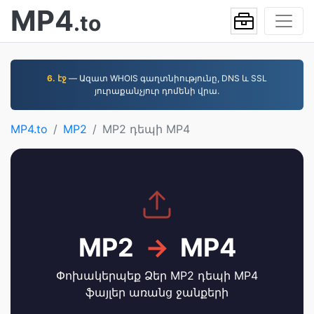
MP4
.to
6. էջ
— Ազատ WHOIS գաղտնիությունը, DNS և SSL
յուրաքանչյուր դոմենի վրա.
MP4.to
MP2
MP2 դեպի MP4
MP2
→
MP4
Փոխակերպեք Ձեր MP2 դեպի MP4
ֆայլեր առանց ջանքերի