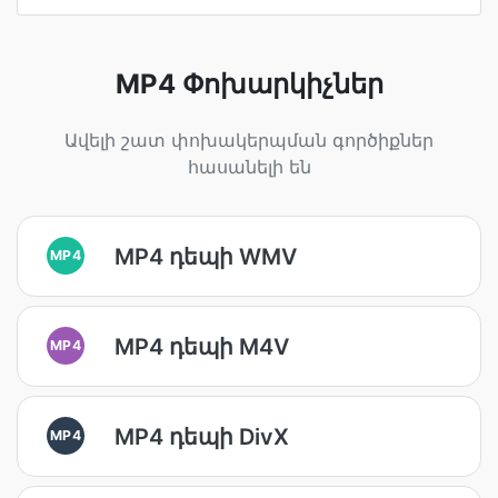
MP4 Փոխարկիչներ
Ավելի շատ փոխակերպման գործիքներ
հասանելի են
MP4 դեպի WMV
MP4
MP4 դեպի M4V
MP4
MP4 դեպի DivX
MP4