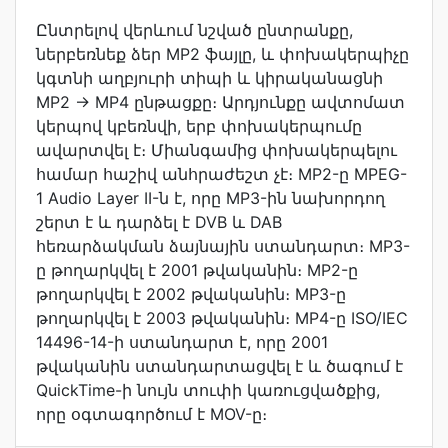
Ընտրելով վերևում նշված ընտրանքը,
ներբեռնեք ձեր MP2 ֆայլը, և փոխակերպիչը
կգտնի աղբյուրի տիպի և կիրականացնի
MP2 → MP4 ընթացքը։ Արդյունքը ավտոմատ
կերպով կբեռնվի, երբ փոխակերպումը
ավարտվել է։ Միանգամից փոխակերպելու
համար հաշիվ անհրաժեշտ չէ։ MP2-ը MPEG-
1 Audio Layer II-ն է, որը MP3-ին նախորդող
շերտ է և դարձել է DVB և DAB
հեռարձակման ձայնային ստանդարտ։ MP3-
ը թողարկվել է 2001 թվականին։ MP2-ը
թողարկվել է 2002 թվականին։ MP3-ը
թողարկվել է 2003 թվականին։ MP4-ը ISO/IEC
14496-14-ի ստանդարտ է, որը 2001
թվականին ստանդարտացվել է և ծագում է
QuickTime-ի նույն տուփի կառուցվածքից,
որը օգտագործում է MOV-ը։