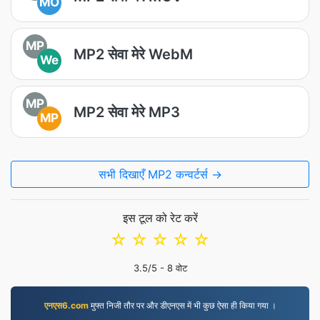
MO
MP
MP2 सेवा मेरे WebM
We
MP
MP2 सेवा मेरे MP3
MP
सभी दिखाएँ MP2 कन्वर्टर्स →
इस टूल को रेट करें
☆
☆
☆
☆
☆
3.5
/5 -
8
वोट
एनएस6.com
मुफ्त निजी तौर पर और डीएनएस में भी कुछ ऐसा ही किया गया ।