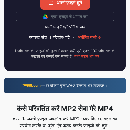
अपनी फ़ाइलें चुनें
गूगल ड्राइव से आयात करें
अपनी फ़ाइलें यहाँ खींचें या छोड़ें
प्रोजेक्ट खोलें: 1 परिवर्तन/ घंटे
·
असीमित जाओ →
1 जीबी तक की फाइलों को मुफ्त में कन्वर्ट करें, प्रो यूजर्स 100 जीबी तक की
फाइलों को कन्वर्ट कर सकते हैं;
अभी साइन अप करें
एनएस6.com
— हर डोमेन में मुफ्त WHO, डीएनएस और एसएसएल ।
कैसे परिवर्तित करें MP2 सेवा मेरे MP4
चरण 1: अपनी फ़ाइल अपलोड करें MP2 ऊपर दिए गए बटन का
उपयोग करके या ड्रैग एंड ड्रॉप करके फ़ाइलों को चुनें।