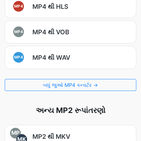
MP4 થી HLS
MP4
MP4 થી VOB
MP4
MP4 થી WAV
MP4
બધું જુઓ MP4 કન્વર્ટર →
અન્ય MP2 રૂપાંતરણો
MP
MP2 થી MKV
MK