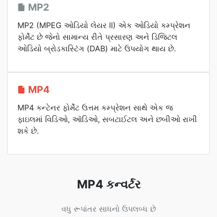
MP2
MP2 (MPEG ઓડિયો લેયર II) એક ઓડિયો કમ્પ્રેશન
ફોર્મેટ છે જેનો સામાન્ય રીતે પ્રસારણ અને ડિજિટલ
ઓડિયો બ્રોડકાસ્ટિંગ (DAB) માટે ઉપયોગ થાય છે.
MP4
MP4 કન્ટેનર ફોર્મેટ ઉત્તમ કમ્પ્રેશન સાથે એક જ
ફાઇલમાં વિડિઓ, ઑડિઓ, સબટાઈટલ અને છબીઓ રાખી
શકે છે.
MP4 કન્વર્ટર
વધુ રૂપાંતર સાધનો ઉપલબ્ધ છે