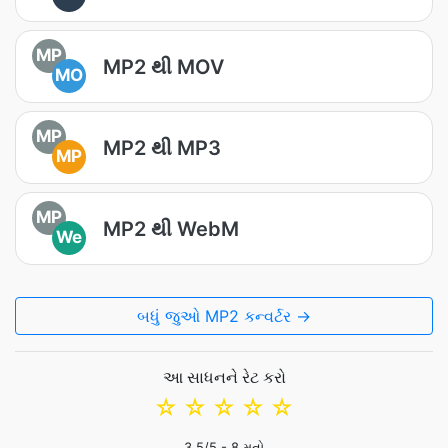
MP
MP2 થી MOV
MO
MP
MP2 થી MP3
MP
MP
MP2 થી WebM
We
બધું જુઓ MP2 કન્વર્ટર →
આ સાધનને રેટ કરો
☆
☆
☆
☆
☆
3.5
/5 -
8
મતો