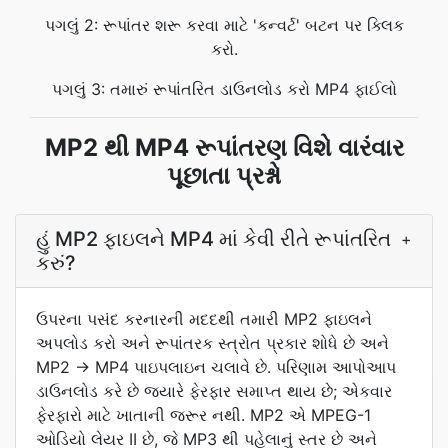
પગલું 2: રૂપાંતર શરૂ કરવા માટે 'કન્વર્ટ' બટન પર ક્લિક
કરો.
પગલું 3: તમારું રૂપાંતરિત ડાઉનલોડ કરો MP4 ફાઈલો
MP2 થી MP4 રૂપાંતરણ વિશે વારંવાર
પૂછાતા પ્રશ્નો
હું MP2 ફાઇલને MP4 માં કેવી રીતે રૂપાંતરિત
+
કરું?
ઉપરના પસંદ કરનારની મદદથી તમારી MP2 ફાઇલને
અપલોડ કરો અને રૂપાંતરક સ્ત્રોત પ્રકાર શોધે છે અને
MP2 → MP4 પાઇપલાઇન ચલાવે છે. પરિણામ આપોઆપ
ડાઉનલોડ કરે છે જ્યારે ફેરફાર સમાપ્ત થાય છે; એકવાર
ફેરફારો માટે ખાતાની જરૂર નથી. MP2 એ MPEG-1
ઓડિયો લેયર II છે, જે MP3 થી પહેલાનું સ્તર છે અને