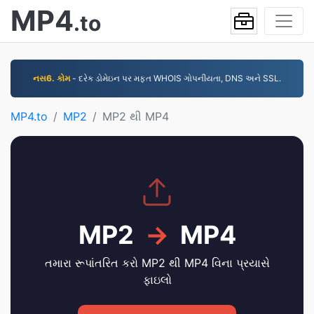
MP4
.to
નસ6. કોમ
- દરેક ડોમેઇન પર મફત WHOIS ગોપનીયતા, DNS અને SSL.
MP4.to
MP2
MP2 થી MP4
MP2
→
MP4
તમારા રૂપાંતરિત કરો MP2 થી MP4 વિના પ્રયાસે
ફાઇલો