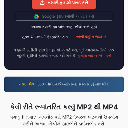
તમારી ફાઇલો પસંદ કરો
Google ડ્રાઇવમાંથી આયાત કરો
અથવા તમારી ફાઇલોને અહીં ખેંચો અને મૂકો
મુક્ત યોજના: 1 ફેરફારો/કલાક
·
અસીમાહીન જાવ →
૧ જીબી સુધીની ફાઇલો મફતમાં કન્વર્ટ કરો, પ્રો વપરાશકર્તાઓ ૧૦૦
જીબી સુધીની ફાઇલો કન્વર્ટ કરી શકે છે;
હમણાં સાઇન અપ કરો
નસ6. કોમ
- 800+ ડોમેઇન એક્સટેન્સન. તમારું સંપૂર્ણ નામ શોધો.
કેવી રીતે રૂપાંતરિત કરવું MP2 થી MP4
પગલું 1: તમારું અપલોડ કરો MP2 ઉપરના બટનનો ઉપયોગ
કરીને અથવા ખેંચીને ફાઇલોને ડાઉનલોડ કરો.