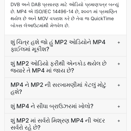
DVB અને DAB પ્રસારણ માટે ઓડિયો પ્રમાણપત્ર બન્યું
છે. MP4 એ ISO/IEC 14496-14 છે, ૨૦૦૧ માં પ્રમાણિત
થયેલ છે અને MOV વપરાશ કરે છે તેવા જ QuickTime
બોક્સ લેઆઉટમાંથી મેળવેલ છે.
શું ચિત્ર હશે જો હું MP2 ઓડિયોને MP4
+
ફાઈલમાં મૂકીશ?
શું MP2 ઓડિયો ફરીથી એનકોડ થયેલ છે
+
જ્યારે તે MP4 માં જાય છે?
MP4 ને MP2 ની સરખામણીમાં કેટલું મોટું
+
હશે?
શું MP4 ને સીધા બ્રાઉઝરમાં ખોલો?
+
શું MP2 માં સર્વરો મિશ્રણ MP4 ની અંદર
+
સર્વરો રહે છે?