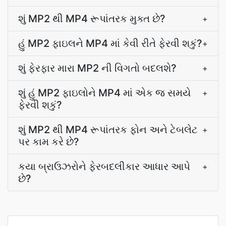
શું MP2 થી MP4 રૂપાંતરક મુક્ત છે?
+
હું MP2 ફાઇલને MP4 માં કેવી રીતે ફેરવી શકું?
+
શું ફેરફાર મારા MP2 ની વિગતો બદલશે?
+
શું હું MP2 ફાઇલોને MP4 માં એક જ સમયે
+
ફેરવી શકું?
શું MP2 થી MP4 રૂપાંતરક ફોન અને ટેબલેટ
+
પર કામ કરે છે?
કયા બ્રાઉઝરોને ફેરબદલીકાર આધાર આપે
+
છે?