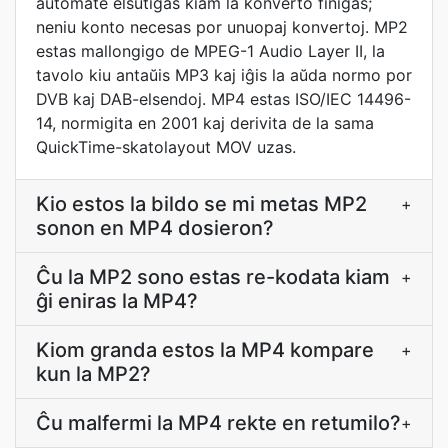
aŭtomate elŝutiĝas kiam la konverto finiĝas;
neniu konto necesas por unuopaj konvertoj. MP2
estas mallongigo de MPEG-1 Audio Layer II, la
tavolo kiu antaŭis MP3 kaj iĝis la aŭda normo por
DVB kaj DAB-elsendoj. MP4 estas ISO/IEC 14496-
14, normigita en 2001 kaj derivita de la sama
QuickTime-skatolayout MOV uzas.
Kio estos la bildo se mi metas MP2
+
sonon en MP4 dosieron?
Ĉu la MP2 sono estas re-kodata kiam
+
ĝi eniras la MP4?
Kiom granda estos la MP4 kompare
+
kun la MP2?
Ĉu malfermi la MP4 rekte en retumilo?
+