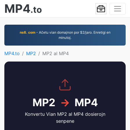
MP4
.to
ns6. com
- Aĉetu vian domajnon por $2/jaro. Enretigi en
minutoj.
MP4.to
MP2
MP2 al MP4
MP2
→
MP4
Konvertu Vian MP2 al MP4 dosierojn
senpene