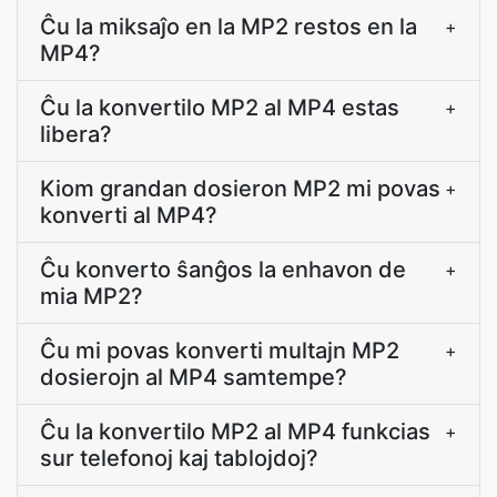
Ĉu la miksaĵo en la MP2 restos en la
+
MP4?
Ĉu la konvertilo MP2 al MP4 estas
+
libera?
Kiom grandan dosieron MP2 mi povas
+
konverti al MP4?
Ĉu konverto ŝanĝos la enhavon de
+
mia MP2?
Ĉu mi povas konverti multajn MP2
+
dosierojn al MP4 samtempe?
Ĉu la konvertilo MP2 al MP4 funkcias
+
sur telefonoj kaj tablojdoj?