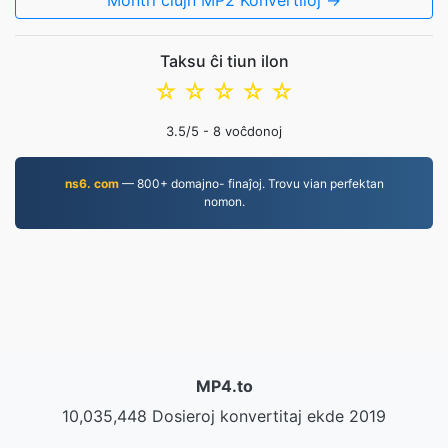
Montri ĉiujn MP2 Konvertiloj →
Taksu ĉi tiun ilon
☆
☆
☆
☆
☆
3.5
/5 -
8
voĉdonoj
ns6. com
— 800+ domajno- finaĵoj. Trovu vian perfektan
nomon.
MP4.to
10,035,448 Dosieroj konvertitaj ekde 2019