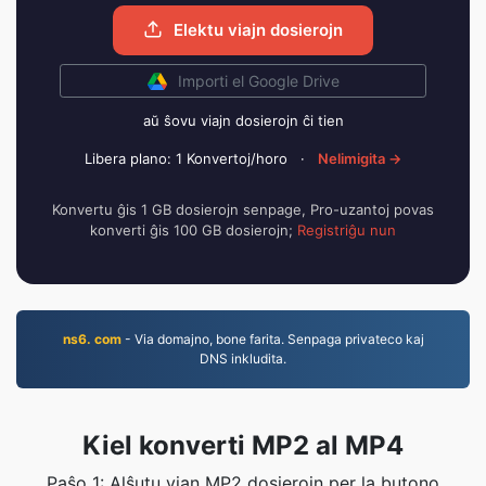
Elektu viajn dosierojn
Importi el Google Drive
aŭ ŝovu viajn dosierojn ĉi tien
Libera plano: 1 Konvertoj/horo
·
Nelimigita →
Konvertu ĝis 1 GB dosierojn senpage, Pro-uzantoj povas
konverti ĝis 100 GB dosierojn;
Registriĝu nun
ns6. com
- Via domajno, bone farita. Senpaga privateco kaj
DNS inkludita.
Kiel konverti MP2 al MP4
Paŝo 1: Alŝutu vian MP2 dosierojn per la butono