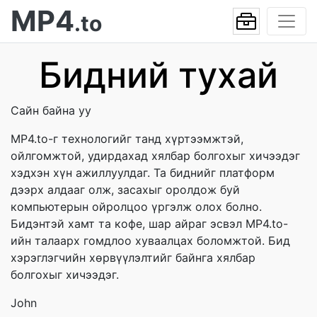
MP4
.to
Бидний тухай
Сайн байна уу
MP4.to-г технологийг танд хүртээмжтэй,
ойлгомжтой, удирдахад хялбар болгохыг хичээдэг
хэдхэн хүн ажиллуулдаг. Та биднийг платформ
дээрх алдааг олж, засахыг оролдож буй
компьютерын ойролцоо үргэлж олох болно.
Бидэнтэй хамт та кофе, шар айраг эсвэл MP4.to-
ийн талаарх гомдлоо хуваалцах боломжтой. Бид
хэрэглэгчийн хөрвүүлэлтийг байнга хялбар
болгохыг хичээдэг.
John