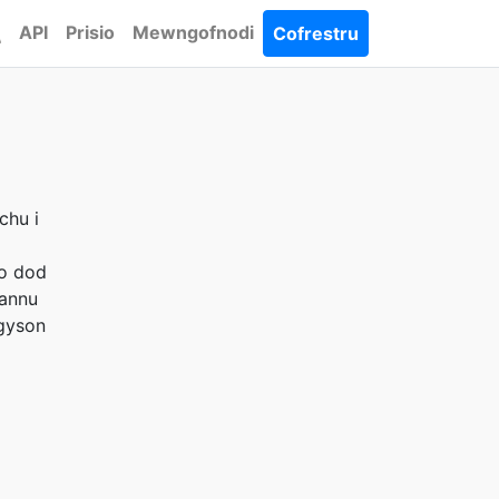
API
Prisio
Mewngofnodi
Cofrestru
chu i
io dod
rannu
gyson