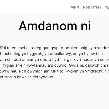
MP4
Pob Offer
Amdanom ni
P4.to yn cael ei redeg gan gwpl o bobl yn unig sy'n ymdre
 technoleg yn hygyrch, yn ddealladwy, ac yn hylaw i chi.
ch chi bob amser yn dod o hyd i ni ger cyfrifiadur yn ceis
i fygiau ar ein llwyfannau a'u cywiro. Gyda ni, gallwch chi 
, cwrw neu eich cwynion am MP4.to. Rydym yn ymdrechu'n 
d trosi'n haws i'r defnyddiwr.