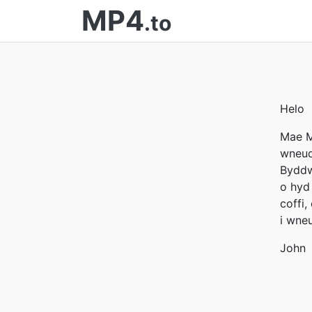
MP4
.to
Helo
Mae M
wneud
Byddw
o hyd 
coffi
i wneu
John