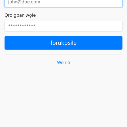
Ọrọigbaniwọle
forukọsilẹ
Wo ile