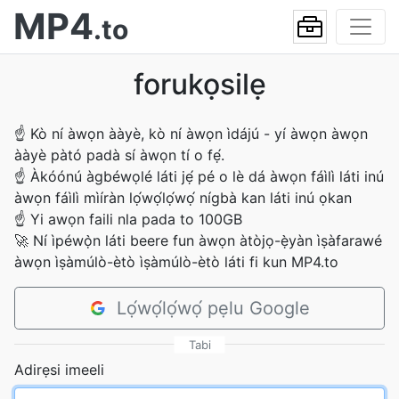
MP4
.to
forukọsilẹ
☝
Kò ní àwọn ààyè, kò ní àwọn ìdájú - yí àwọn àwọn
ààyè pàtó padà sí àwọn tí o fẹ́.
☝
Àkóónú àgbéwọlé láti jẹ́ pé o lè dá àwọn fáìlì láti inú
àwọn fáìlì mìíràn lọ́wọ́lọ́wọ́ nígbà kan láti inú ọkan
☝
Yi awọn faili nla pada to 100GB
🚀
Ní ìpéwọ̀n láti beere fun àwọn àtòjọ-ẹ̀yàn ìṣàfarawé
àwọn ìṣàmúlò-ètò ìṣàmúlò-ètò láti fi kun MP4.to
Lọ́wọ́lọ́wọ́ pẹlu Google
Tabi
Adirẹsi imeeli