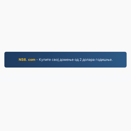
NS6. com
- Купите свој домење од 2 долара годишње.
MP4.to
10,036,284 Датотеке конвертоване од 2019.
Политика приватности
|
Услови коришћења
услуге
|
О нама
|
Контактирајте нас
|
API
|
Узорци
|
Инсталирај програм
© 2026 MP4.to
|
VPS.org
LLC | Направио/ла