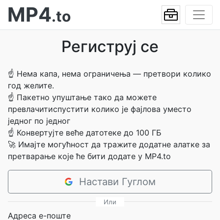
MP4
.to
Региструј се
☝
Нема капа, нема ограничења — претвори колико
год желите.
☝
Пакетно упуштање тако да можете
превлачитиспустити колико је фајлова уместо
једног по једног
☝
Конвертујте веће датотеке до 100 ГБ
🚀
Имајте могућност да тражите додатне алатке за
претварање које ће бити додате у MP4.to
Настави Гуглом
Или
Адреса е-поште