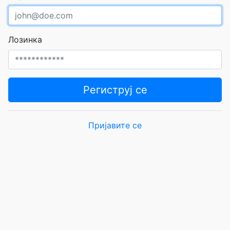
Лозинка
Региструј се
Пријавите се